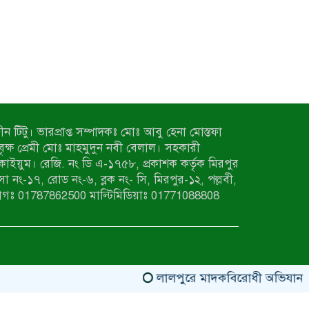
ন টিটু। ভারপ্রাপ্ত সম্পাদকঃ মোঃ আবু হেনা মোস্তফা
 বৃক্ষ প্রেমী মোঃ মাহমুদুন নবী বেলাল। সহকারী
কাইয়ুম। রেজি. নং ডি এ-১৭৫৮, প্রকাশক কর্তৃক মিরপুর
াসা নং-১৭, রোড নং-৬, ব্লক নং- সি, মিরপুর-১২, পল্লবী,
াগঃ 01787862500 মাল্টিমিডিয়াঃ 01771088808
লালপুরে মাদকবিরোধী অভিযান: ৩ জনের 