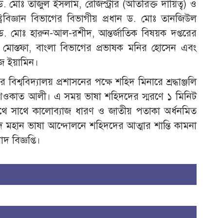
 মোঃ তাজুল ইসলাম, রেজিস্ট্রার (অতিরিক্ত দায়িত্ব) ও
ট্রবিজ্ঞান বিভাগের বিভাগীয় প্রধান ড. মোঃ তানজিউল
 মোঃ হারুন-আল-রশীদ, আন্তর্জাতিক বিষয়ক দপ্তরের
াম মোস্তফা, বাংলা বিভাগের প্রভাষক মনির হোসেন এবং
য়াজ ইয়ামিন।
শ্ববিদ্যালয় প্রশাসনের পক্ষে শহিদ মিনারে শ্রদ্ধাঞ্জলি
োঃ শওকাত আলী। এ সময় ভাষা শহিদদের স্মরণে ১ মিনিট
াথে সাথে কালোব্যাজ ধারণ ও জাতীয় পতাকা অর্ধনমিত
ে মহান ভাষা আন্দোলনে শহিদদের আত্মার শান্তি কামনা
 বিজ্ঞপ্তি।