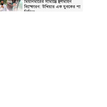
মিয়ানমারের সীমান্তে স্থলমাইন
বিস্ফোরণ: উখিয়ার এক যুবকের পা
বিচ্ছিন্ন
৭ম শ্রেণি পড়ুয়া কন্যাকে উত্ত্যক্ত
করার প্রতিবাদ করায় পিতাকে
কু*পি*য়ে জ*খ*ম…!!
জুলাই গণঅভ্যুত্থান দিবস-২০২৬
উপলক্ষে নীলফামারীতে শহিদদের
স্মরণে দোয়া মাহফিল ও আলোচনা
সভা অনুষ্ঠিত
বেলকুচিতে বজ্রপাতে শিক্ষার্থীর মৃত্যু
বেলকুচিতে গণঅভ্যুত্থান দিবসে
ইসলামী আন্দোলনের গণমিছিল ও
গণহত্যার বিচারের দাবি
আন্দিউড়া ইউনিয়নে চেয়ারম্যান
পদপ্রার্থী হিসেবে ভোটের মাঠে