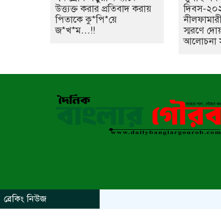
উত্ত্যক্ত করার প্রতিবাদ করায়
দিবস-২০২
পিতাকে কু*পি*য়ে
নীলফামার
জ*খ*ম…!!
স্মরণে দো
আলোচনা সভ
ব্রেকিং নিউজ