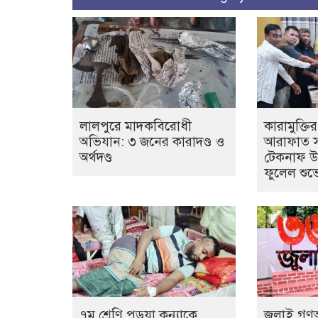
লালপুরে মাদকবিরোধী
কারামুক্ত
অভিযান: ৩ জনের কারাদণ্ড ও
আরাফাত সা
অর্থদণ্ড
টেকনাফ উপ
ফুলেল শুভে
৭ম শ্রেণি পড়ুয়া কন্যাকে
জুলাই গণঅভ