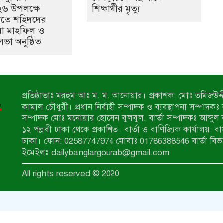
৬ উপলক্ষে
শিক্ষার্থীর মৃত্যু
ীতে শহিদদের
য়া মাহফিল ও
া অনুষ্ঠিত
প্রতিষ্ঠাতাঃ মরহুম আঃ ম. ম. আনোয়ার। প্রকাশক: মোঃ তমিজউদ্দী
কামাল চৌধুরী। প্রধান নির্বাহী সম্পাদক ও ব্যবস্থাপনা সম্পাদকঃ
সম্পাদক মোঃ মনোয়ার হোসেন বুলবুল, বার্তা সম্পাদকঃ আব্দুল 
১২ পল্লবী ঢাকা থেকে প্রকাশিত। বার্তা ও বাণিজ্যিক কার্যালয়: ব
ঢাকা। ফোন: 02587747974 মোবাঃ 01786388546 বার্তা বিভ
ইমেইলঃ dailybanglargourab@gmail.com
All rights reserved © 2020
zahidit.com