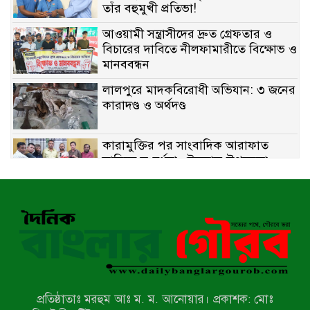
তাঁর বহুমুখী প্রতিভা!
আওয়ামী সন্ত্রাসীদের দ্রুত গ্রেফতার ও
বিচারের দাবিতে নীলফামারীতে বিক্ষোভ ও
মানববন্ধন
লালপুরে মাদকবিরোধী অভিযান: ৩ জনের
কারাদণ্ড ও অর্থদণ্ড
কারামুক্তির পর সাংবাদিক আরাফাত
সানিকে সংবর্ধনা, টেকনাফ উপজেলা
প্রেসক্লাবের ফুলেল শুভেচ্ছা
বাকেরগঞ্জে সাজাপ্রাপ্ত আসামি গ্রেপ্তার
মিয়ানমারের সীমান্তে স্থলমাইন বিস্ফোরণ:
উখিয়ার এক যুবকের পা বিচ্ছিন্ন
প্রতিষ্ঠাতাঃ মরহুম আঃ ম. ম. আনোয়ার। প্রকাশক: মোঃ