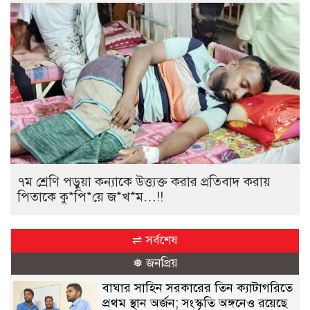
৭ম শ্রেণি পড়ুয়া কন্যাকে উত্ত্যক্ত করার প্রতিবাদ করায়
পিতাকে কু*পি*য়ে জ*খ*ম…!!
⇌ সর্বশেষ
❅ জনপ্রিয়
বাঘার সাহিন সরকারের তিন ক্যাটাগরিতে
প্রথম স্থান অর্জন; সংস্কৃতি অঙ্গনেও রয়েছে