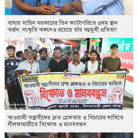
বাঘার সাহিন সরকারের তিন ক্যাটাগরিতে প্রথম স্থান
অর্জন; সংস্কৃতি অঙ্গনেও রয়েছে তাঁর বহুমুখী প্রতিভা!
আওয়ামী সন্ত্রাসীদের দ্রুত গ্রেফতার ও বিচারের দাবিতে
নীলফামারীতে বিক্ষোভ ও মানববন্ধন