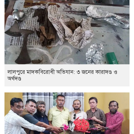
লালপুরে মাদকবিরোধী অভিযান: ৩ জনের কারাদণ্ড ও
অর্থদণ্ড