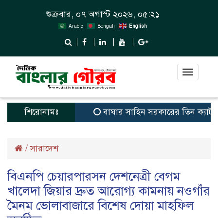
শুক্রবার, ০৭ অগাস্ট ২০২৬, ০৫:২১
Arabic
Bengali
English
Toggle
navigat
শিরোনামঃ
বাঘার সাহিন সরকারের তিন ক্যাটাগরিতে প্
/
সারাদেশ
বিএনপি চেয়ারপারসন দেশনেত্রী বেগম
খালেদা জিয়ার দ্রুত আরোগ্য কামনায় নওগাঁর
মৈনম ভোলাবাজারে বিশেষ দোয়া মাহফিল