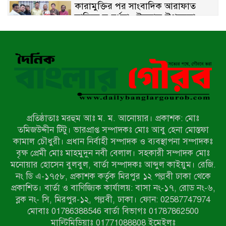
কারামুক্তির পর সাংবাদিক আরাফাত
সানিকে সংবর্ধনা, টেকনাফ উপজেলা
প্রেসক্লাবের ফুলেল শুভেচ্ছা
বাকেরগঞ্জে সাজাপ্রাপ্ত আসামি গ্রেপ্তার
মিয়ানমারের সীমান্তে স্থলমাইন বিস্ফোরণ:
উখিয়ার এক যুবকের পা বিচ্ছিন্ন
প্রতিষ্ঠাতাঃ মরহুম আঃ ম. ম. আনোয়ার। প্রকাশক: মোঃ
৭ম শ্রেণি পড়ুয়া কন্যাকে উত্ত্যক্ত করার
তমিজউদ্দীন টিটু। ভারপ্রাপ্ত সম্পাদকঃ মোঃ আবু হেনা মোস্তফা
প্রতিবাদ করায় পিতাকে কু*পি*য়ে
কামাল চৌধুরী। প্রধান নির্বাহী সম্পাদক ও ব্যবস্থাপনা সম্পাদকঃ
জ*খ*ম…!!
বৃক্ষ প্রেমী মোঃ মাহমুদুন নবী বেলাল। সহকারী সম্পাদক মোঃ
মনোয়ার হোসেন বুলবুল, বার্তা সম্পাদকঃ আব্দুল কাইয়ুম। রেজি.
জুলাই গণঅভ্যুত্থান দিবস-২০২৬ উপলক্ষে
নং ডি এ-১৭৫৮, প্রকাশক কর্তৃক মিরপুর ১২ পল্লবী ঢাকা থেকে
নীলফামারীতে শহিদদের স্মরণে দোয়া
প্রকাশিত। বার্তা ও বাণিজ্যিক কার্যালয়: বাসা নং-১৭, রোড নং-৬,
মাহফিল ও আলোচনা সভা অনুষ্ঠিত
ব্লক নং- সি, মিরপুর-১২, পল্লবী, ঢাকা। ফোন: 02587747974
বেলকুচিতে বজ্রপাতে শিক্ষার্থীর মৃত্যু
মোবাঃ 01786388546 বার্তা বিভাগঃ 01787862500
মাল্টিমিডিয়াঃ 01771088808 ইমেইলঃ