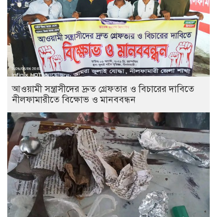
আওয়ামী সন্ত্রাসীদের দ্রুত গ্রেফতার ও বিচারের দাবিতে
নীলফামারীতে বিক্ষোভ ও মানববন্ধন