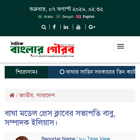
শুক্রবার, ০৭ অগাস্ট ২০২৬, ০২:৩২
Arabic
Bengali
English
Toggle
navigat
শিরোনামঃ
বাঘার সাহিন সরকারের তিন ক্যাটাগরিতে প্
/
জাতীয়
সারাদেশ
,
বাঘা মডেল প্রেস ক্লাবের সভাপতি বাবু,
সম্পাদক ইলিয়াস।
Reporter Name
/ ৮০ Time View