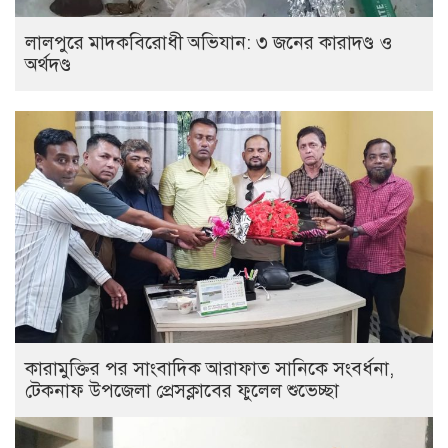
লালপুরে মাদকবিরোধী অভিযান: ৩ জনের কারাদণ্ড ও
অর্থদণ্ড
কারামুক্তির পর সাংবাদিক আরাফাত সানিকে সংবর্ধনা,
টেকনাফ উপজেলা প্রেসক্লাবের ফুলেল শুভেচ্ছা