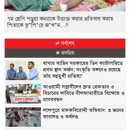
৭ম শ্রেণি পড়ুয়া কন্যাকে উত্ত্যক্ত করার প্রতিবাদ করায়
পিতাকে কু*পি*য়ে জ*খ*ম…!!
⇌ সর্বশেষ
❅ জনপ্রিয়
বাঘার সাহিন সরকারের তিন ক্যাটাগরিতে
প্রথম স্থান অর্জন; সংস্কৃতি অঙ্গনেও রয়েছে
তাঁর বহুমুখী প্রতিভা!
আওয়ামী সন্ত্রাসীদের দ্রুত গ্রেফতার ও
বিচারের দাবিতে নীলফামারীতে বিক্ষোভ ও
মানববন্ধন
লালপুরে মাদকবিরোধী অভিযান: ৩ জনের
কারাদণ্ড ও অর্থদণ্ড