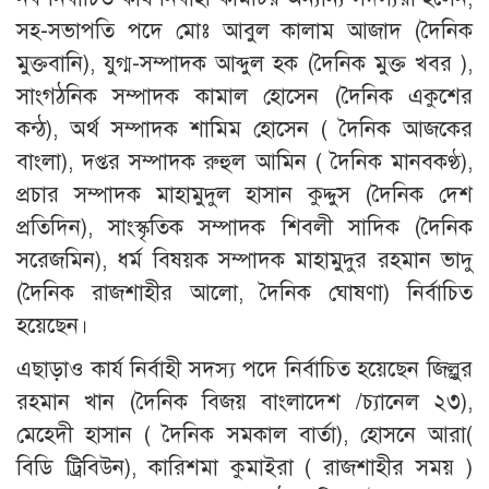
সহ-সভাপতি পদে মোঃ আবুল কালাম আজাদ (দৈনিক
মুক্তবানি), যুগ্ম-সম্পাদক আব্দুল হক (দৈনিক মুক্ত খবর ),
সাংগঠনিক সম্পাদক কামাল হোসেন (দৈনিক একুশের
কন্ঠ), অর্থ সম্পাদক শামিম হোসেন ( দৈনিক আজকের
বাংলা), দপ্তর সম্পাদক রুহুল আমিন ( দৈনিক মানবকণ্ঠ),
প্রচার সম্পাদক মাহামুদুল হাসান কুদ্দুস (দৈনিক দেশ
প্রতিদিন), সাংস্কৃতিক সম্পাদক শিবলী সাদিক (দৈনিক
সরেজমিন), ধর্ম বিষয়ক সম্পাদক মাহামুদুর রহমান ভাদু
(দৈনিক রাজশাহীর আলো, দৈনিক ঘোষণা) নির্বাচিত
হয়েছেন।
এছাড়াও কার্য নির্বাহী সদস্য পদে নির্বাচিত হয়েছেন জিল্লুর
রহমান খান (দৈনিক বিজয় বাংলাদেশ /চ‍্যানেল ২৩),
মেহেদী হাসান ( দৈনিক সমকাল বার্তা), হোসনে আরা(
বিডি ট্রিবিউন), কারিশমা কুমাইরা ( রাজশাহীর সময় )