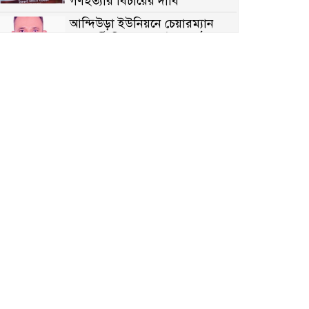
গণহত্যার বিচারের দাবি
আন্দিউড়া ইউনিয়নে চেয়ারম্যান
পদপ্রার্থী হিসেবে ভোটের মাঠে
সক্রিয় মোত্তাকিম চৌধুরী
নন্দীগ্রামে বিএনপির বিশাল বিজয়
র‍্যালী
নওগাঁয় সন্ত্রাসী হামলায় বিএনপি
নেতা গুরুতর জখম
টেকনাফের পাহাড়ে র‍্যাবের
অভিযান: অপহৃত ৩ রোহিঙ্গা উদ্ধার,
গ্রেপ্তার ১
পোরশায় গণঅভ্যুত্থান দিবসে শহিদ
ও জুলাই যোদ্ধাদের সংবর্ধনা
৩৬ জুলাই মহামুক্তি দিবস: শ্রমজীবী
মানুষের অধিকার রক্ষায় সিরাজগঞ্জে
শ্রমিক অধিকার পরিষদের জোরালো