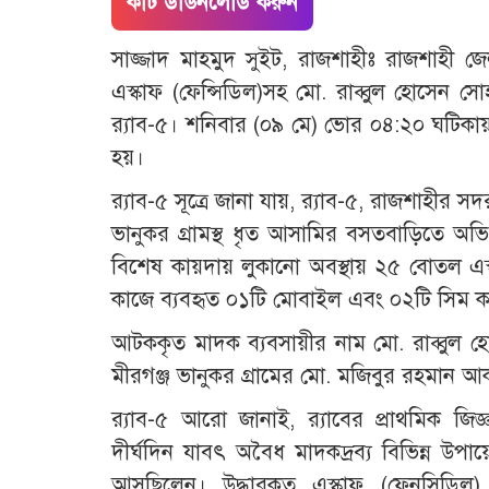
কাট ডাউনলোড করুন
সাজ্জাদ মাহমুদ সুইট, রাজশাহীঃ রাজশাহী
এস্কাফ (ফেন্সিডিল)সহ মো. রাব্বুল হোসেন
র‍্যাব-৫। শনিবার (০৯ মে) ভোর ০৪:২০ ঘটিক
হয়।
র‍্যাব-৫ সূত্রে জানা যায়, র‍্যাব-৫, রাজশাহ
ভানুকর গ্রামস্থ ধৃত আসামির বসতবাড়িতে অভ
বিশেষ কায়দায় লুকানো অবস্থায় ২৫ বোতল এস্ক
কাজে ব্যবহৃত ০১টি মোবাইল এবং ০২টি সিম কার
আটককৃত মাদক ব্যবসায়ীর নাম মো. রাব্বুল হ
মীরগঞ্জ ভানুকর গ্রামের মো. মজিবুর রহমান 
র‍্যাব-৫ আরো জানাই, র‍্যাবের প্রাথমিক জিজ
দীর্ঘদিন যাবৎ অবৈধ মাদকদ্রব্য বিভিন্ন উপা
আসছিলেন। উদ্ধারকৃত এস্কাফ (ফেনসিডিল)