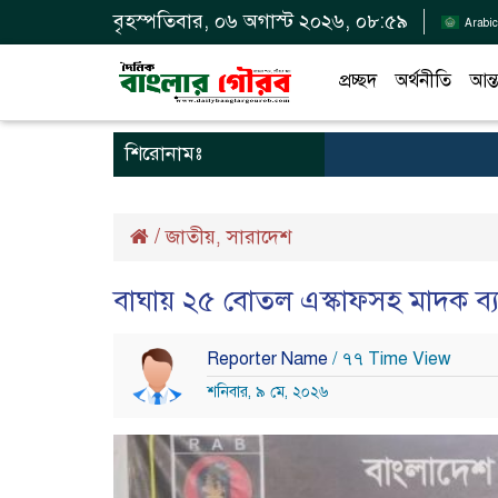
বৃহস্পতিবার, ০৬ অগাস্ট ২০২৬, ০৮:৫৯
Arabic
প্রচ্ছদ
অর্থনীতি
আন্ত
শিরোনামঃ
/
জাতীয়
সারাদেশ
,
বাঘায় ২৫ বোতল এস্কাফসহ মাদক ব্য
Reporter Name
/ ৭৭ Time View
শনিবার, ৯ মে, ২০২৬