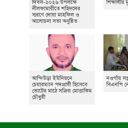
দিবস-২০২৬ উপলক্ষে
শিক্ষার্থীর ম
নীলফামারীতে শহিদদের
স্মরণে দোয়া মাহফিল ও
আলোচনা সভা অনুষ্ঠিত
আন্দিউড়া ইউনিয়নে
নওগাঁয় সন্
চেয়ারম্যান পদপ্রার্থী হিসেবে
বিএনপি ন
ভোটের মাঠে সক্রিয় মোত্তাকিম
চৌধুরী