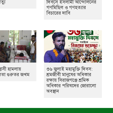
ৃত্যু
দিবসে ইসলামী আন্দোলনের
গণমিছিল ও গণহত্যার
বিচারের দাবি
ত্রাসী হামলায়
৩৬ জুলাই মহামুক্তি দিবস:
েতা গুরুতর জখম
শ্রমজীবী মানুষের অধিকার
রক্ষায় সিরাজগঞ্জে শ্রমিক
অধিকার পরিষদের জোরালো
অবস্থান