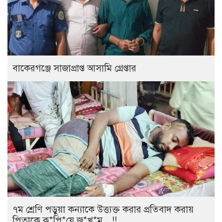
বাকেরগঞ্জে সাজাপ্রাপ্ত আসামি গ্রেপ্তার
৭ম শ্রেণি পড়ুয়া কন্যাকে উত্ত্যক্ত করার প্রতিবাদ করায়
পিতাকে কু*পি*য়ে জ*খ*ম…!!