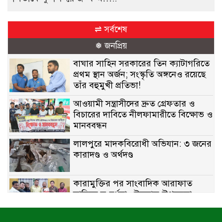
⇌ সর্বশেষ
❅ জনপ্রিয়
বাঘার সাহিন সরকারের তিন ক্যাটাগরিতে
প্রথম স্থান অর্জন; সংস্কৃতি অঙ্গনেও রয়েছে
তাঁর বহুমুখী প্রতিভা!
আওয়ামী সন্ত্রাসীদের দ্রুত গ্রেফতার ও
বিচারের দাবিতে নীলফামারীতে বিক্ষোভ ও
মানববন্ধন
লালপুরে মাদকবিরোধী অভিযান: ৩ জনের
কারাদণ্ড ও অর্থদণ্ড
কারামুক্তির পর সাংবাদিক আরাফাত
সানিকে সংবর্ধনা, টেকনাফ উপজেলা
প্রেসক্লাবের ফুলেল শুভেচ্ছা