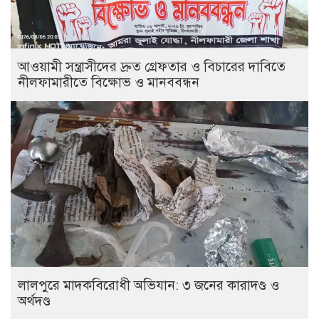
আওয়ামী সন্ত্রাসীদের দ্রুত গ্রেফতার ও বিচারের দাবিতে
নীলফামারীতে বিক্ষোভ ও মানববন্ধন
লালপুরে মাদকবিরোধী অভিযান: ৩ জনের কারাদণ্ড ও
অর্থদণ্ড