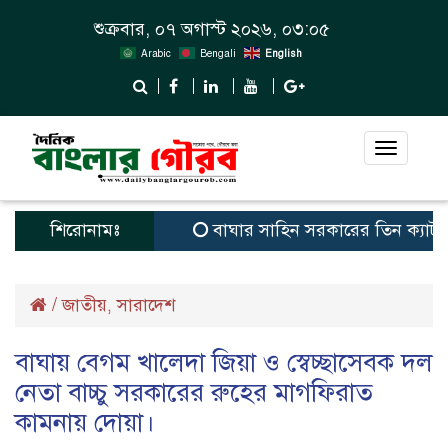
শুক্রবার, ০৭ অগাস্ট ২০২৬, ০৩:০৫
Arabic
Bengali
English
Toggle
navigat
শিরোনামঃ
বাঘার সাহিন সরকারের তিন ক্যাটাগরিতে প্
/
জাতীয়
সারাদেশ
,
বাঘায় বেগম খালেদা জিয়া ও স্বেচ্ছাসেবক দল
নেতা বাচ্চু সরকারের রুহের মাগফিরাত
কামনায় দোয়া।