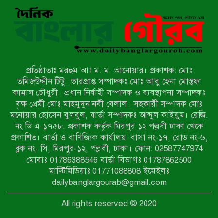
বাকেরগঞ্জে সাজাপ্রাপ্ত আসামি গ্রেপ্তার
মিয়ানমারের সীমান্তে স্থলমাইন বিস্ফোরণ:
উখিয়ার এক যুবকের পা বিচ্ছিন্ন
প্রতিষ্ঠাতাঃ মরহুম আঃ ম. ম. আনোয়ার। প্রকাশক: মোঃ
৭ম শ্রেণি পড়ুয়া কন্যাকে উত্ত্যক্ত করার
তমিজউদ্দীন টিটু। ভারপ্রাপ্ত সম্পাদকঃ মোঃ আবু হেনা মোস্তফা
প্রতিবাদ করায় পিতাকে কু*পি*য়ে
কামাল চৌধুরী। প্রধান নির্বাহী সম্পাদক ও ব্যবস্থাপনা সম্পাদকঃ
জ*খ*ম…!!
বৃক্ষ প্রেমী মোঃ মাহমুদুন নবী বেলাল। সহকারী সম্পাদক মোঃ
মনোয়ার হোসেন বুলবুল, বার্তা সম্পাদকঃ আব্দুল কাইয়ুম। রেজি.
জুলাই গণঅভ্যুত্থান দিবস-২০২৬ উপলক্ষে
নং ডি এ-১৭৫৮, প্রকাশক কর্তৃক মিরপুর ১২ পল্লবী ঢাকা থেকে
নীলফামারীতে শহিদদের স্মরণে দোয়া
প্রকাশিত। বার্তা ও বাণিজ্যিক কার্যালয়: বাসা নং-১৭, রোড নং-৬,
মাহফিল ও আলোচনা সভা অনুষ্ঠিত
ব্লক নং- সি, মিরপুর-১২, পল্লবী, ঢাকা। ফোন: 02587747974
বেলকুচিতে বজ্রপাতে শিক্ষার্থীর মৃত্যু
মোবাঃ 01786388546 বার্তা বিভাগঃ 01787862500
মাল্টিমিডিয়াঃ 01771088808 ইমেইলঃ
dailybanglargourab@gmail.com
বেলকুচিতে গণঅভ্যুত্থান দিবসে ইসলামী
All rights reserved © 2020
আন্দোলনের গণমিছিল ও গণহত্যার