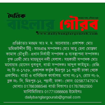
ফুটবল বিতরণ
রাজশাহীতে নগদ অর্থ ও হেরোইন-সহ
স্বামী-স্ত্রী আটক
নন্দীগ্রামে সরকারি খাস জমির রাস্তা দখল,
চলাচলে চরম দুর্ভোগ; ইউএনওর হস্তক্ষেপ
কামনা
প্রতিষ্ঠাতাঃ মরহুম আঃ ম. ম. আনোয়ার। প্রকাশক: মোঃ
নাটোরের পাটুলে পানিতে ডুবে নন্দীগ্রামের
তমিজউদ্দীন টিটু। ভারপ্রাপ্ত সম্পাদকঃ মোঃ আবু হেনা মোস্তফা
স্কুলছাত্রের মর্মান্তিক মৃত্যু
কামাল চৌধুরী। প্রধান নির্বাহী সম্পাদক ও ব্যবস্থাপনা সম্পাদকঃ
বৃক্ষ প্রেমী মোঃ মাহমুদুন নবী বেলাল। সহকারী সম্পাদক মোঃ
মনোয়ার হোসেন বুলবুল, বার্তা সম্পাদকঃ আব্দুল কাইয়ুম। রেজি.
সেনাবাহিনীর চাকরি হারিয়ে ভুয়া ডিবি
নং ডি এ-১৭৫৮, প্রকাশক কর্তৃক মিরপুর ১২ পল্লবী ঢাকা থেকে
পুলিশ পরিচয়ে চাঁদাবাজি, গণপিটুনির পর
প্রকাশিত। বার্তা ও বাণিজ্যিক কার্যালয়: বাসা নং-১৭, রোড নং-৬,
কারাগারে প্রতারক।
ব্লক নং- সি, মিরপুর-১২, পল্লবী, ঢাকা। ফোন: 02587747974
বাঘার সাহিন সরকারের তিন ক্যাটাগরিতে
মোবাঃ 01786388546 বার্তা বিভাগঃ 01787862500
প্রথম স্থান অর্জন; সংস্কৃতি অঙ্গনেও রয়েছে
মাল্টিমিডিয়াঃ 01771088808 ইমেইলঃ
তাঁর বহুমুখী প্রতিভা!
dailybanglargourab@gmail.com
আওয়ামী সন্ত্রাসীদের দ্রুত গ্রেফতার ও