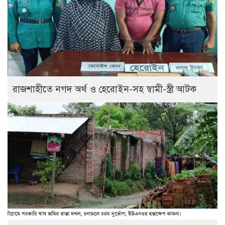
রাজশাহীতে নগদ অর্থ ও হেরোইন-সহ স্বামী-স্ত্রী আটক