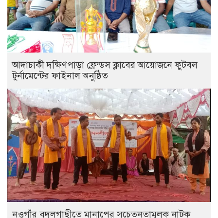
আদাচাকী দক্ষিণপাড়া ফ্রেন্ডস ক্লাবের আয়োজনে ফুটবল
টুর্নামেন্টের ফাইনাল অনুষ্ঠিত
নওগাঁর বদলগাছীতে মানাপের সচেতনতামূলক নাটক