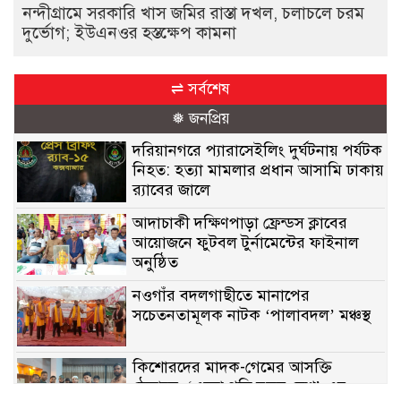
নন্দীগ্রামে সরকারি খাস জমির রাস্তা দখল, চলাচলে চরম
দুর্ভোগ; ইউএনওর হস্তক্ষেপ কামনা
⇌ সর্বশেষ
❅ জনপ্রিয়
দরিয়ানগরে প্যারাসেইলিং দুর্ঘটনায় পর্যটক
নিহত: হত্যা মামলার প্রধান আসামি ঢাকায়
র‌্যাবের জালে
আদাচাকী দক্ষিণপাড়া ফ্রেন্ডস ক্লাবের
আয়োজনে ফুটবল টুর্নামেন্টের ফাইনাল
অনুষ্ঠিত
নওগাঁর বদলগাছীতে মানাপের
সচেতনতামূলক নাটক ‘পালাবদল’ মঞ্চস্থ
কিশোরদের মাদক-গেমের আসক্তি
ঠেকাতে, ‘এসো গড়ি নতুন দেশ’-এর