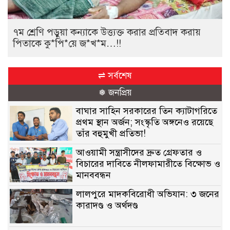
৭ম শ্রেণি পড়ুয়া কন্যাকে উত্ত্যক্ত করার প্রতিবাদ করায়
পিতাকে কু*পি*য়ে জ*খ*ম…!!
⇌ সর্বশেষ
❅ জনপ্রিয়
বাঘার সাহিন সরকারের তিন ক্যাটাগরিতে
প্রথম স্থান অর্জন; সংস্কৃতি অঙ্গনেও রয়েছে
তাঁর বহুমুখী প্রতিভা!
আওয়ামী সন্ত্রাসীদের দ্রুত গ্রেফতার ও
বিচারের দাবিতে নীলফামারীতে বিক্ষোভ ও
মানববন্ধন
লালপুরে মাদকবিরোধী অভিযান: ৩ জনের
কারাদণ্ড ও অর্থদণ্ড