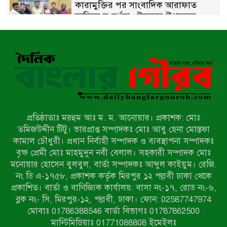
কারামুক্তির পর সাংবাদিক আরাফাত
সানিকে সংবর্ধনা, টেকনাফ উপজেলা
প্রেসক্লাবের ফুলেল শুভেচ্ছা
বাকেরগঞ্জে সাজাপ্রাপ্ত আসামি গ্রেপ্তার
মিয়ানমারের সীমান্তে স্থলমাইন বিস্ফোরণ:
উখিয়ার এক যুবকের পা বিচ্ছিন্ন
প্রতিষ্ঠাতাঃ মরহুম আঃ ম. ম. আনোয়ার। প্রকাশক: মোঃ
৭ম শ্রেণি পড়ুয়া কন্যাকে উত্ত্যক্ত করার
তমিজউদ্দীন টিটু। ভারপ্রাপ্ত সম্পাদকঃ মোঃ আবু হেনা মোস্তফা
প্রতিবাদ করায় পিতাকে কু*পি*য়ে
কামাল চৌধুরী। প্রধান নির্বাহী সম্পাদক ও ব্যবস্থাপনা সম্পাদকঃ
জ*খ*ম…!!
বৃক্ষ প্রেমী মোঃ মাহমুদুন নবী বেলাল। সহকারী সম্পাদক মোঃ
মনোয়ার হোসেন বুলবুল, বার্তা সম্পাদকঃ আব্দুল কাইয়ুম। রেজি.
জুলাই গণঅভ্যুত্থান দিবস-২০২৬ উপলক্ষে
নং ডি এ-১৭৫৮, প্রকাশক কর্তৃক মিরপুর ১২ পল্লবী ঢাকা থেকে
নীলফামারীতে শহিদদের স্মরণে দোয়া
প্রকাশিত। বার্তা ও বাণিজ্যিক কার্যালয়: বাসা নং-১৭, রোড নং-৬,
মাহফিল ও আলোচনা সভা অনুষ্ঠিত
ব্লক নং- সি, মিরপুর-১২, পল্লবী, ঢাকা। ফোন: 02587747974
বেলকুচিতে বজ্রপাতে শিক্ষার্থীর মৃত্যু
মোবাঃ 01786388546 বার্তা বিভাগঃ 01787862500
মাল্টিমিডিয়াঃ 01771088808 ইমেইলঃ