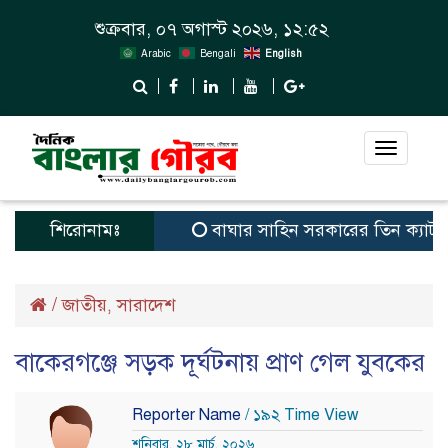
শুক্রবার, ০৭ অগাস্ট ২০২৬, ১২:৫২
Arabic
Bengali
English
Toggle
navigat
শিরোনামঃ
বাঘার সাহিন সরকারের তিন ক্যাটাগরিতে প্
/
জাতীয়
সারাদেশ
,
বাকেরগঞ্জে সড়ক দূর্ঘটনায় প্রাণ গেল যুবকের
Reporter Name
/ ১৯২ Time View
শনিবার, ২৮ মার্চ, ২০২৬