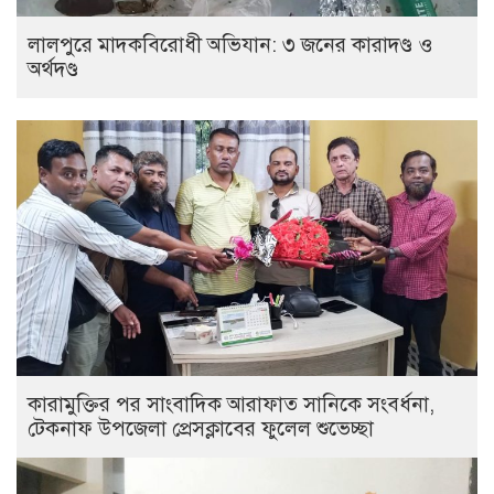
লালপুরে মাদকবিরোধী অভিযান: ৩ জনের কারাদণ্ড ও
অর্থদণ্ড
কারামুক্তির পর সাংবাদিক আরাফাত সানিকে সংবর্ধনা,
টেকনাফ উপজেলা প্রেসক্লাবের ফুলেল শুভেচ্ছা