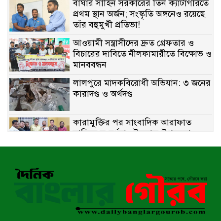
বাঘার সাহিন সরকারের তিন ক্যাটাগরিতে
প্রথম স্থান অর্জন; সংস্কৃতি অঙ্গনেও রয়েছে
তাঁর বহুমুখী প্রতিভা!
আওয়ামী সন্ত্রাসীদের দ্রুত গ্রেফতার ও
বিচারের দাবিতে নীলফামারীতে বিক্ষোভ ও
মানববন্ধন
লালপুরে মাদকবিরোধী অভিযান: ৩ জনের
কারাদণ্ড ও অর্থদণ্ড
কারামুক্তির পর সাংবাদিক আরাফাত
সানিকে সংবর্ধনা, টেকনাফ উপজেলা
প্রেসক্লাবের ফুলেল শুভেচ্ছা
বাকেরগঞ্জে সাজাপ্রাপ্ত আসামি গ্রেপ্তার
মিয়ানমারের সীমান্তে স্থলমাইন বিস্ফোরণ:
উখিয়ার এক যুবকের পা বিচ্ছিন্ন