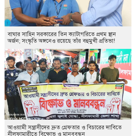
বাঘার সাহিন সরকারের তিন ক্যাটাগরিতে প্রথম স্থান
অর্জন; সংস্কৃতি অঙ্গনেও রয়েছে তাঁর বহুমুখী প্রতিভা!
আওয়ামী সন্ত্রাসীদের দ্রুত গ্রেফতার ও বিচারের দাবিতে
নীলফামারীতে বিক্ষোভ ও মানববন্ধন