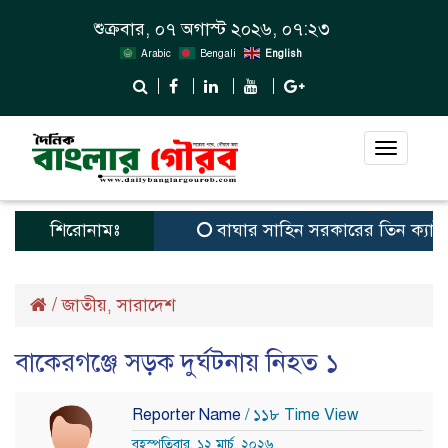
শুক্রবার, ০৭ অগাস্ট ২০২৬, ০৭:২৩
Arabic
Bengali
English
Toggle
navigat
শিরোনামঃ
বাঘার সাহিন সরকারের তিন ক্যাটাগরিতে প
/
জাতীয়
সারাদেশ
,
বাকেরগঞ্জে সড়ক দুর্ঘটনায় নিহত ১
Reporter Name
/ ১১৮ Time View
বৃহস্পতিবার, ১২ মার্চ, ২০২৬