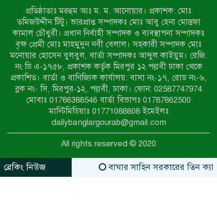
প্রতিষ্ঠাতাঃ মরহুম আঃ ম. ম. আনোয়ার। প্রকাশক: মোঃ
৭ম শ্রেণি পড়ুয়া কন্যাকে উত্ত্যক্ত করার
তমিজউদ্দীন টিটু। ভারপ্রাপ্ত সম্পাদকঃ মোঃ আবু হেনা মোস্তফা
প্রতিবাদ করায় পিতাকে কু*পি*য়ে
কামাল চৌধুরী। প্রধান নির্বাহী সম্পাদক ও ব্যবস্থাপনা সম্পাদকঃ
জ*খ*ম…!!
বৃক্ষ প্রেমী মোঃ মাহমুদুন নবী বেলাল। সহকারী সম্পাদক মোঃ
মনোয়ার হোসেন বুলবুল, বার্তা সম্পাদকঃ আব্দুল কাইয়ুম। রেজি.
জুলাই গণঅভ্যুত্থান দিবস-২০২৬ উপলক্ষে
নং ডি এ-১৭৫৮, প্রকাশক কর্তৃক মিরপুর ১২ পল্লবী ঢাকা থেকে
নীলফামারীতে শহিদদের স্মরণে দোয়া
প্রকাশিত। বার্তা ও বাণিজ্যিক কার্যালয়: বাসা নং-১৭, রোড নং-৬,
মাহফিল ও আলোচনা সভা অনুষ্ঠিত
ব্লক নং- সি, মিরপুর-১২, পল্লবী, ঢাকা। ফোন: 02587747974
বেলকুচিতে বজ্রপাতে শিক্ষার্থীর মৃত্যু
মোবাঃ 01786388546 বার্তা বিভাগঃ 01787862500
মাল্টিমিডিয়াঃ 01771088808 ইমেইলঃ
dailybanglargourab@gmail.com
বেলকুচিতে গণঅভ্যুত্থান দিবসে ইসলামী
All rights reserved © 2020
আন্দোলনের গণমিছিল ও গণহত্যার
বিচারের দাবি
ব্রেকিং নিউজ
বাঘার সাহিন সরকারের তিন ক্যাটাগরিতে 
zahidit.com