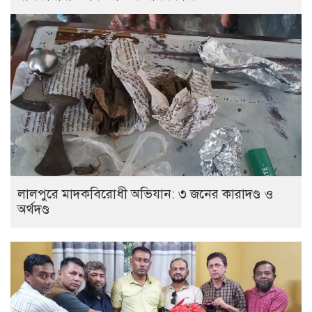
লালপুরে মাদকবিরোধী অভিযান: ৩ জনের কারাদণ্ড ও
অর্থদণ্ড