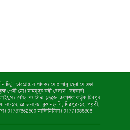
ন টিটু। ভারপ্রাপ্ত সম্পাদকঃ মোঃ আবু হেনা মোস্তফা
 বৃক্ষ প্রেমী মোঃ মাহমুদুন নবী বেলাল। সহকারী
কাইয়ুম। রেজি. নং ডি এ-১৭৫৮, প্রকাশক কর্তৃক মিরপুর
াসা নং-১৭, রোড নং-৬, ব্লক নং- সি, মিরপুর-১২, পল্লবী,
াগঃ 01787862500 মাল্টিমিডিয়াঃ 01771088808