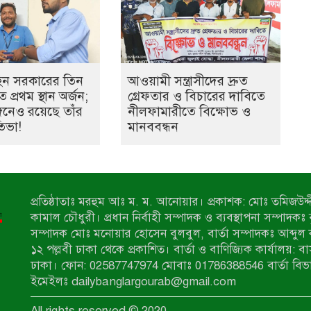
হিন সরকারের তিন
আওয়ামী সন্ত্রাসীদের দ্রুত
 প্রথম স্থান অর্জন;
গ্রেফতার ও বিচারের দাবিতে
ঙ্গনেও রয়েছে তাঁর
নীলফামারীতে বিক্ষোভ ও
তিভা!
মানববন্ধন
প্রতিষ্ঠাতাঃ মরহুম আঃ ম. ম. আনোয়ার। প্রকাশক: মোঃ তমিজউদ্দী
কামাল চৌধুরী। প্রধান নির্বাহী সম্পাদক ও ব্যবস্থাপনা সম্পাদকঃ
সম্পাদক মোঃ মনোয়ার হোসেন বুলবুল, বার্তা সম্পাদকঃ আব্দুল 
১২ পল্লবী ঢাকা থেকে প্রকাশিত। বার্তা ও বাণিজ্যিক কার্যালয়: ব
ঢাকা। ফোন: 02587747974 মোবাঃ 01786388546 বার্তা বিভ
ইমেইলঃ dailybanglargourab@gmail.com
All rights reserved © 2020