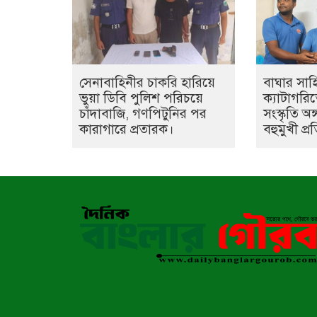
সেনাবাহিনীর চাকরি হারিয়ে
বাঘার সা
ভুয়া ডিবি পুলিশ পরিচয়ে
ক্যাটাগরিতে
চাঁদাবাজি, গণপিটুনির পর
সংস্কৃতি অ
কারাগারে প্রতারক।
বহুমুখী প্র