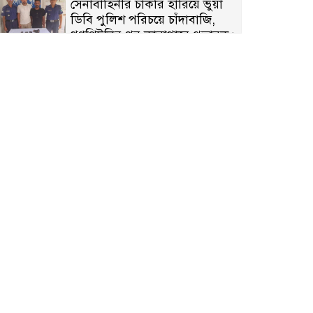
সেনাবাহিনীর চাকরি হারিয়ে ভুয়া
ডিবি পুলিশ পরিচয়ে চাঁদাবাজি,
গণপিটুনির পর কারাগারে প্রতারক।
বাঘার সাহিন সরকারের তিন
ক্যাটাগরিতে প্রথম স্থান অর্জন;
সংস্কৃতি অঙ্গনেও রয়েছে তাঁর বহুমুখী
প্রতিভা!
আওয়ামী সন্ত্রাসীদের দ্রুত গ্রেফতার
ও বিচারের দাবিতে নীলফামারীতে
বিক্ষোভ ও মানববন্ধন
লালপুরে মাদকবিরোধী অভিযান: ৩
জনের কারাদণ্ড ও অর্থদণ্ড
কারামুক্তির পর সাংবাদিক আরাফাত
সানিকে সংবর্ধনা, টেকনাফ উপজেলা
প্রেসক্লাবের ফুলেল শুভেচ্ছা
বাকেরগঞ্জে সাজাপ্রাপ্ত আসামি
গ্রেপ্তার