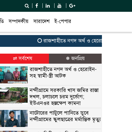
তি
সম্পাদকীয়
সারাদেশ
ই-পেপার
রাজশাহীতে নগদ অর্থ ও হেরোইন-সহ স্বামী-স্ত্রী 
⇌ সর্বশেষ
❅ জনপ্রিয়
রাজশাহীতে নগদ অর্থ ও হেরোইন-
সহ স্বামী-স্ত্রী আটক
নন্দীগ্রামে সরকারি খাস জমির রাস্তা
দখল, চলাচলে চরম দুর্ভোগ;
ইউএনওর হস্তক্ষেপ কামনা
নাটোরের পাটুলে পানিতে ডুবে
নন্দীগ্রামের স্কুলছাত্রের মর্মান্তিক মৃত্যু