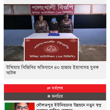
উখিয়ায় বিজিবির অভিযানে ৪০ হাজার ইয়াবাসহ যুবক
আটক
⇌ সর্বশেষ
❅ জনপ্রিয়
দৌলতপুর ইউনিয়নের উন্নয়নে নতুন স্বপ্ন