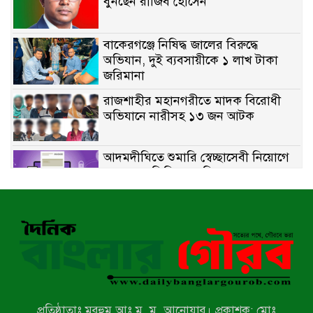
বুনছেন রাজিব হোসেন
বাকেরগঞ্জে নিষিদ্ধ জালের বিরুদ্ধে
অভিযান, দুই ব্যবসায়ীকে ১ লাখ টাকা
জরিমানা
রাজশাহীর মহানগরীতে মাদক বিরোধী
অভিযানে নারীসহ ১৩ জন আটক
আদমদীঘিতে শুমারি স্বেচ্ছাসেবী নিয়োগে
যোগ্যতার ভিত্তিতে তালিকা প্রকাশ;
নির্বাচিতদের আ.লীগ ট্যাগে প্রচারণা
সংবাদ প্রকাশের জেরে সাংবাদিককে দেখে
নেওয়ার হুমকি দিলেন দোড়া মাদরাসার
পরিচয় দেওয়া সভাপতি
উখিয়ায় বিজিবির অভিযানে ৪০ হাজার
ইয়াবাসহ যুবক আটক
প্রতিষ্ঠাতাঃ মরহুম আঃ ম. ম. আনোয়ার। প্রকাশক: মোঃ