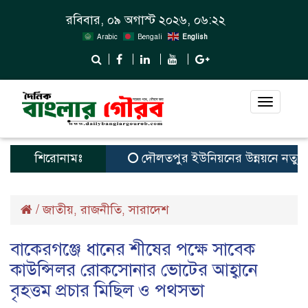
রবিবার, ০৯ অগাস্ট ২০২৬, ০৬:২২
Arabic
Bengali
English
Toggle
navigat
শিরোনামঃ
দৌলতপুর ইউনিয়নের উন্নয়নে নতুন স্বপ্
/
জাতীয়
রাজনীতি
সারাদেশ
,
,
বাকেরগঞ্জে ধানের শীষের পক্ষে সাবেক
কাউন্সিলর রোকসোনার ভোটের আহ্বানে
বৃহত্তম প্রচার মিছিল ও পথসভা