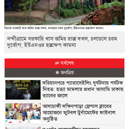
নন্দীগ্রামে সরকারি খাস জমির রাস্তা দখল, চলাচলে চরম
দুর্ভোগ; ইউএনওর হস্তক্ষেপ কামনা
⇌ সর্বশেষ
❅ জনপ্রিয়
দরিয়ানগরে প্যারাসেইলিং দুর্ঘটনায় পর্যটক
নিহত: হত্যা মামলার প্রধান আসামি ঢাকায়
র‌্যাবের জালে
আদাচাকী দক্ষিণপাড়া ফ্রেন্ডস ক্লাবের
আয়োজনে ফুটবল টুর্নামেন্টের ফাইনাল
অনুষ্ঠিত