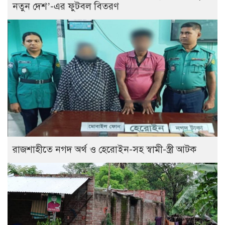
নতুন দেশ’-এর ফুটবল বিতরণ
রাজশাহীতে নগদ অর্থ ও হেরোইন-সহ স্বামী-স্ত্রী আটক