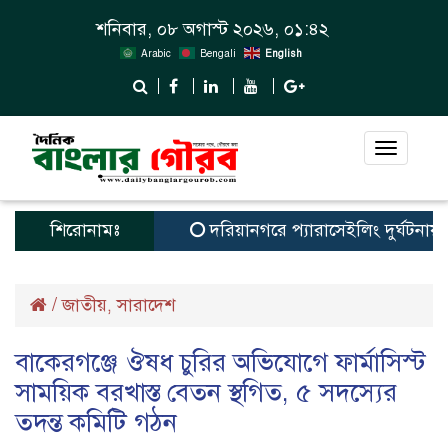
শনিবার, ০৮ অগাস্ট ২০২৬, ০১:৪২
Arabic
Bengali
English
Toggle
navigat
শিরোনামঃ
দরিয়ানগরে প্যারাসেইলিং দুর্ঘটনায় পর্য
/
জাতীয়
সারাদেশ
,
বাকেরগঞ্জে ঔষধ চুরির অভিযোগে ফার্মাসিস্ট
সাময়িক বরখাস্ত বেতন স্থগিত, ৫ সদস্যের
তদন্ত কমিটি গঠন