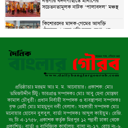
নওগাঁর বদলগাছীতে মানাপের
সচেতনতামূলক নাটক ‘পালাবদল’ মঞ্চস্থ
কিশোরদের মাদক-গেমের আসক্তি
ঠেকাতে, ‘এসো গড়ি নতুন দেশ’-এর
ফুটবল বিতরণ
রাজশাহীতে নগদ অর্থ ও হেরোইন-সহ
স্বামী-স্ত্রী আটক
নন্দীগ্রামে সরকারি খাস জমির রাস্তা দখল,
চলাচলে চরম দুর্ভোগ; ইউএনওর হস্তক্ষেপ
কামনা
প্রতিষ্ঠাতাঃ মরহুম আঃ ম. ম. আনোয়ার। প্রকাশক: মোঃ
নাটোরের পাটুলে পানিতে ডুবে নন্দীগ্রামের
তমিজউদ্দীন টিটু। ভারপ্রাপ্ত সম্পাদকঃ মোঃ আবু হেনা মোস্তফা
স্কুলছাত্রের মর্মান্তিক মৃত্যু
কামাল চৌধুরী। প্রধান নির্বাহী সম্পাদক ও ব্যবস্থাপনা সম্পাদকঃ
বৃক্ষ প্রেমী মোঃ মাহমুদুন নবী বেলাল। সহকারী সম্পাদক মোঃ
মনোয়ার হোসেন বুলবুল, বার্তা সম্পাদকঃ আব্দুল কাইয়ুম। রেজি.
সেনাবাহিনীর চাকরি হারিয়ে ভুয়া ডিবি
নং ডি এ-১৭৫৮, প্রকাশক কর্তৃক মিরপুর ১২ পল্লবী ঢাকা থেকে
পুলিশ পরিচয়ে চাঁদাবাজি, গণপিটুনির পর
প্রকাশিত। বার্তা ও বাণিজ্যিক কার্যালয়: বাসা নং-১৭, রোড নং-৬,