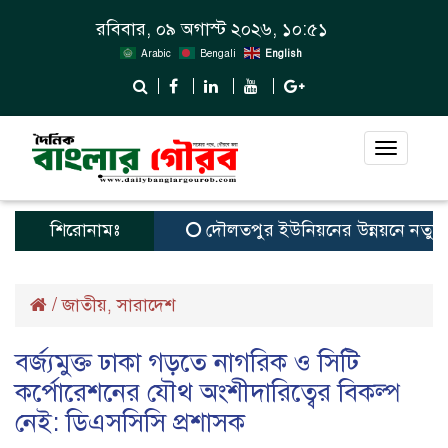
রবিবার, ০৯ অগাস্ট ২০২৬, ১০:৫১
Arabic
Bengali
English
Toggle
navigat
শিরোনামঃ
দৌলতপুর ইউনিয়নের উন্নয়নে নতুন স্বপ্
/
জাতীয়
সারাদেশ
,
বর্জ্যমুক্ত ঢাকা গড়তে নাগরিক ও সিটি
কর্পোরেশনের যৌথ অংশীদারিত্বের বিকল্প
নেই: ডিএসসিসি প্রশাসক