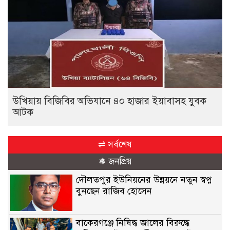
উখিয়ায় বিজিবির অভিযানে ৪০ হাজার ইয়াবাসহ যুবক
আটক
⇌ সর্বশেষ
❅ জনপ্রিয়
দৌলতপুর ইউনিয়নের উন্নয়নে নতুন স্বপ্ন
বুনছেন রাজিব হোসেন
বাকেরগঞ্জে নিষিদ্ধ জালের বিরুদ্ধে