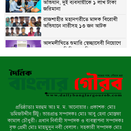
অভিযান, দুই ব্যবসায়ীকে ১ লাখ টাকা
জরিমানা
রাজশাহীর মহানগরীতে মাদক বিরোধী
অভিযানে নারীসহ ১৩ জন আটক
আদমদীঘিতে শুমারি স্বেচ্ছাসেবী নিয়োগে
যোগ্যতার ভিত্তিতে তালিকা প্রকাশ;
নির্বাচিতদের আ.লীগ ট্যাগে প্রচারণা
সংবাদ প্রকাশের জেরে সাংবাদিককে দেখে
নেওয়ার হুমকি দিলেন দোড়া মাদরাসার
পরিচয় দেওয়া সভাপতি
উখিয়ায় বিজিবির অভিযানে ৪০ হাজার
ইয়াবাসহ যুবক আটক
প্রতিষ্ঠাতাঃ মরহুম আঃ ম. ম. আনোয়ার। প্রকাশক: মোঃ
পোরশায় ৭ মাসে ১৯ জনের অপমৃত্যু,
তমিজউদ্দীন টিটু। ভারপ্রাপ্ত সম্পাদকঃ মোঃ আবু হেনা মোস্তফা
শীর্ষে আত্মহত্যা
কামাল চৌধুরী। প্রধান নির্বাহী সম্পাদক ও ব্যবস্থাপনা সম্পাদকঃ
বৃক্ষ প্রেমী মোঃ মাহমুদুন নবী বেলাল। সহকারী সম্পাদক মোঃ