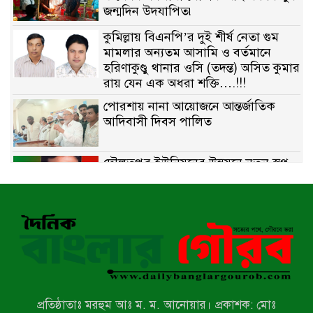
জন্মদিন উদযাপিত৷
কুমিল্লায় বিএনপি’র দুই শীর্ষ নেতা গুম
মামলার অন্যতম আসামি ও বর্তমানে
হরিণাকুণ্ডু থানার ওসি (তদন্ত) অসিত কুমার
রায় যেন এক অধরা শক্তি….!!!
পোরশায় নানা আয়োজনে আন্তর্জাতিক
আদিবাসী দিবস পালিত
দৌলতপুর ইউনিয়নের উন্নয়নে নতুন স্বপ্ন
বুনছেন রাজিব হোসেন
বাকেরগঞ্জে নিষিদ্ধ জালের বিরুদ্ধে
অভিযান, দুই ব্যবসায়ীকে ১ লাখ টাকা
জরিমানা
রাজশাহীর মহানগরীতে মাদক বিরোধী
অভিযানে নারীসহ ১৩ জন আটক
প্রতিষ্ঠাতাঃ মরহুম আঃ ম. ম. আনোয়ার। প্রকাশক: মোঃ