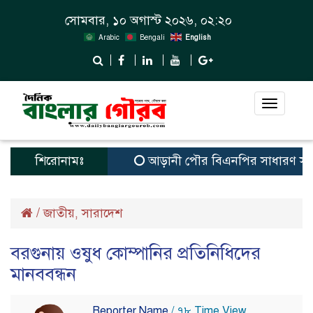
সোমবার, ১০ অগাস্ট ২০২৬, ০২:২০
Arabic
Bengali
English
Toggle
navigat
শিরোনামঃ
আড়ানী পৌর বিএনপির সাধারণ সম্পাদক ও 
/
জাতীয়
সারাদেশ
,
বরগুনায় ওষুধ কোম্পানির প্রতিনিধিদের
মানববন্ধন
Reporter Name
/ ৭৮ Time View