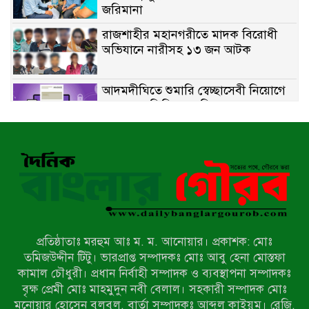
জরিমানা
রাজশাহীর মহানগরীতে মাদক বিরোধী
অভিযানে নারীসহ ১৩ জন আটক
আদমদীঘিতে শুমারি স্বেচ্ছাসেবী নিয়োগে
যোগ্যতার ভিত্তিতে তালিকা প্রকাশ;
নির্বাচিতদের আ.লীগ ট্যাগে প্রচারণা
সংবাদ প্রকাশের জেরে সাংবাদিককে দেখে
নেওয়ার হুমকি দিলেন দোড়া মাদরাসার
পরিচয় দেওয়া সভাপতি
উখিয়ায় বিজিবির অভিযানে ৪০ হাজার
ইয়াবাসহ যুবক আটক
প্রতিষ্ঠাতাঃ মরহুম আঃ ম. ম. আনোয়ার। প্রকাশক: মোঃ
পোরশায় ৭ মাসে ১৯ জনের অপমৃত্যু,
তমিজউদ্দীন টিটু। ভারপ্রাপ্ত সম্পাদকঃ মোঃ আবু হেনা মোস্তফা
শীর্ষে আত্মহত্যা
কামাল চৌধুরী। প্রধান নির্বাহী সম্পাদক ও ব্যবস্থাপনা সম্পাদকঃ
বৃক্ষ প্রেমী মোঃ মাহমুদুন নবী বেলাল। সহকারী সম্পাদক মোঃ
মনোয়ার হোসেন বুলবুল, বার্তা সম্পাদকঃ আব্দুল কাইয়ুম। রেজি.