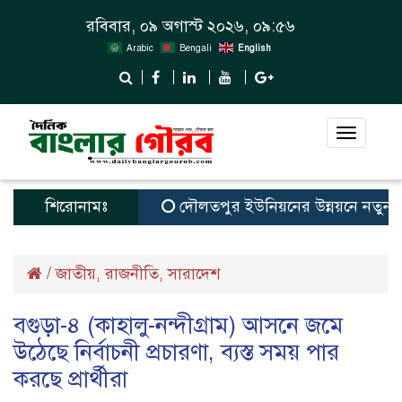
রবিবার, ০৯ অগাস্ট ২০২৬, ০৯:৫৬
Arabic
Bengali
English
Toggle
navigat
শিরোনামঃ
দৌলতপুর ইউনিয়নের উন্নয়নে নতুন স্বপ্ন
/
জাতীয়
রাজনীতি
সারাদেশ
,
,
বগুড়া-৪ (কাহালু-নন্দীগ্রাম) আসনে জমে
উঠেছে নির্বাচনী প্রচারণা, ব্যস্ত সময় পার
করছে প্রার্থীরা