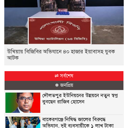
উখিয়ায় বিজিবির অভিযানে ৪০ হাজার ইয়াবাসহ যুবক
আটক
⇌ সর্বশেষ
❅ জনপ্রিয়
দৌলতপুর ইউনিয়নের উন্নয়নে নতুন স্বপ্ন
বুনছেন রাজিব হোসেন
বাকেরগঞ্জে নিষিদ্ধ জালের বিরুদ্ধে
অভিযান, দুই ব্যবসায়ীকে ১ লাখ টাকা