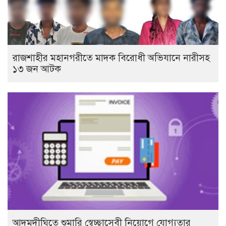
রাজশাহীর মহানগরীতে মাদক বিরোধী অভিযানে নারীসহ
১৩ জন আটক
আদমদীঘিতে শুমারি স্বেচ্ছাসেবী নিয়োগে যোগ্যতার