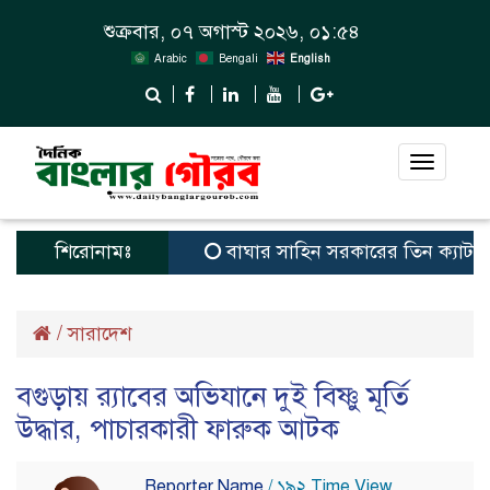
শুক্রবার, ০৭ অগাস্ট ২০২৬, ০১:৫৪
Arabic
Bengali
English
Toggle
navigat
শিরোনামঃ
বাঘার সাহিন সরকারের তিন ক্যাটাগরিতে প্র
/
সারাদেশ
বগুড়ায় র‌্যাবের অভিযানে দুই বিষ্ণু মূর্তি
উদ্ধার, পাচারকারী ফারুক আটক
Reporter Name
/ ১৯২ Time View