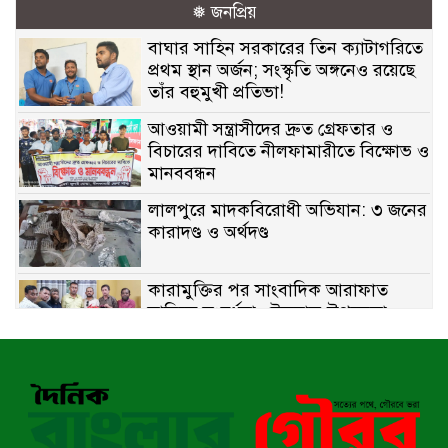
❅ জনপ্রিয়
বাঘার সাহিন সরকারের তিন ক্যাটাগরিতে
প্রথম স্থান অর্জন; সংস্কৃতি অঙ্গনেও রয়েছে
তাঁর বহুমুখী প্রতিভা!
আওয়ামী সন্ত্রাসীদের দ্রুত গ্রেফতার ও
বিচারের দাবিতে নীলফামারীতে বিক্ষোভ ও
মানববন্ধন
লালপুরে মাদকবিরোধী অভিযান: ৩ জনের
কারাদণ্ড ও অর্থদণ্ড
কারামুক্তির পর সাংবাদিক আরাফাত
সানিকে সংবর্ধনা, টেকনাফ উপজেলা
প্রেসক্লাবের ফুলেল শুভেচ্ছা
বাকেরগঞ্জে সাজাপ্রাপ্ত আসামি গ্রেপ্তার