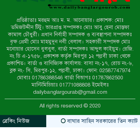
মিয়ানমারের সীমান্তে স্থলমাইন বিস্ফোরণ:
উখিয়ার এক যুবকের পা বিচ্ছিন্ন
প্রতিষ্ঠাতাঃ মরহুম আঃ ম. ম. আনোয়ার। প্রকাশক: মোঃ
৭ম শ্রেণি পড়ুয়া কন্যাকে উত্ত্যক্ত করার
তমিজউদ্দীন টিটু। ভারপ্রাপ্ত সম্পাদকঃ মোঃ আবু হেনা মোস্তফা
প্রতিবাদ করায় পিতাকে কু*পি*য়ে
কামাল চৌধুরী। প্রধান নির্বাহী সম্পাদক ও ব্যবস্থাপনা সম্পাদকঃ
জ*খ*ম…!!
বৃক্ষ প্রেমী মোঃ মাহমুদুন নবী বেলাল। সহকারী সম্পাদক মোঃ
মনোয়ার হোসেন বুলবুল, বার্তা সম্পাদকঃ আব্দুল কাইয়ুম। রেজি.
জুলাই গণঅভ্যুত্থান দিবস-২০২৬ উপলক্ষে
নং ডি এ-১৭৫৮, প্রকাশক কর্তৃক মিরপুর ১২ পল্লবী ঢাকা থেকে
নীলফামারীতে শহিদদের স্মরণে দোয়া
প্রকাশিত। বার্তা ও বাণিজ্যিক কার্যালয়: বাসা নং-১৭, রোড নং-৬,
মাহফিল ও আলোচনা সভা অনুষ্ঠিত
ব্লক নং- সি, মিরপুর-১২, পল্লবী, ঢাকা। ফোন: 02587747974
বেলকুচিতে বজ্রপাতে শিক্ষার্থীর মৃত্যু
মোবাঃ 01786388546 বার্তা বিভাগঃ 01787862500
মাল্টিমিডিয়াঃ 01771088808 ইমেইলঃ
dailybanglargourab@gmail.com
বেলকুচিতে গণঅভ্যুত্থান দিবসে ইসলামী
All rights reserved © 2020
আন্দোলনের গণমিছিল ও গণহত্যার
বিচারের দাবি
ব্রেকিং নিউজ
বাঘার সাহিন সরকারের তিন ক্যাটাগরিতে প্
zahidit.com