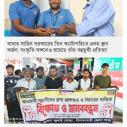
বাঘার সাহিন সরকারের তিন ক্যাটাগরিতে প্রথম স্থান
অর্জন; সংস্কৃতি অঙ্গনেও রয়েছে তাঁর বহুমুখী প্রতিভা!