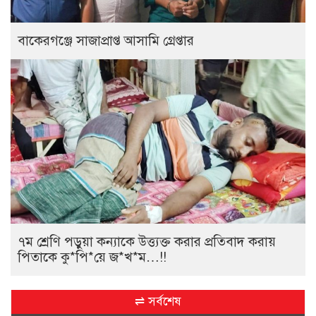
বাকেরগঞ্জে সাজাপ্রাপ্ত আসামি গ্রেপ্তার
৭ম শ্রেণি পড়ুয়া কন্যাকে উত্ত্যক্ত করার প্রতিবাদ করায়
পিতাকে কু*পি*য়ে জ*খ*ম…!!
⇌ সর্বশেষ