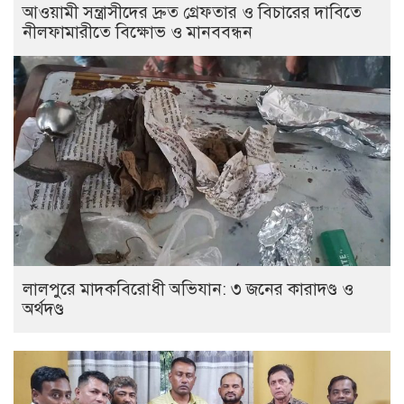
আওয়ামী সন্ত্রাসীদের দ্রুত গ্রেফতার ও বিচারের দাবিতে
নীলফামারীতে বিক্ষোভ ও মানববন্ধন
লালপুরে মাদকবিরোধী অভিযান: ৩ জনের কারাদণ্ড ও
অর্থদণ্ড