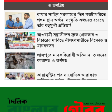
❅ জনপ্রিয়
বাঘার সাহিন সরকারের তিন ক্যাটাগরিতে
প্রথম স্থান অর্জন; সংস্কৃতি অঙ্গনেও রয়েছে
তাঁর বহুমুখী প্রতিভা!
আওয়ামী সন্ত্রাসীদের দ্রুত গ্রেফতার ও
বিচারের দাবিতে নীলফামারীতে বিক্ষোভ ও
মানববন্ধন
লালপুরে মাদকবিরোধী অভিযান: ৩ জনের
কারাদণ্ড ও অর্থদণ্ড
কারামুক্তির পর সাংবাদিক আরাফাত
সানিকে সংবর্ধনা, টেকনাফ উপজেলা
প্রেসক্লাবের ফুলেল শুভেচ্ছা
বাকেরগঞ্জে সাজাপ্রাপ্ত আসামি গ্রেপ্তার