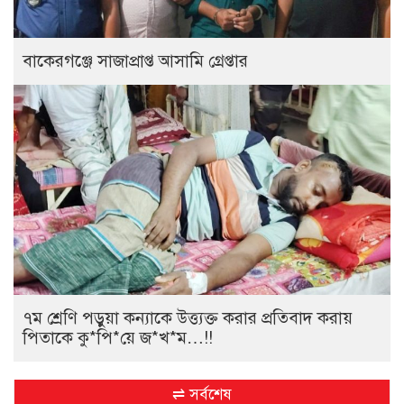
বাকেরগঞ্জে সাজাপ্রাপ্ত আসামি গ্রেপ্তার
৭ম শ্রেণি পড়ুয়া কন্যাকে উত্ত্যক্ত করার প্রতিবাদ করায়
পিতাকে কু*পি*য়ে জ*খ*ম…!!
⇌ সর্বশেষ