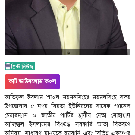
কাট ডাউনলোড করুন
আতিকুল ইসলাম শাওন ময়মনসিংহঃ ময়মনসিংহ সদর
উপজেলার ৫ নম্বর সিরতা ইউনিয়নের সাবেক প্যানেল
চেয়ারম্যান ও জাতীয় পার্টির স্থানীয় নেতা মোহাম্মদ
আজিজুল ইসলামের বিরুদ্ধে সরকারি ভাতা বিতরণে
অনিয়ম, সাধারণ মানুষকে হয়রানি এবং বিভিন্ন প্রকল্পের