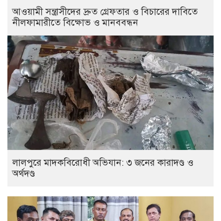
আওয়ামী সন্ত্রাসীদের দ্রুত গ্রেফতার ও বিচারের দাবিতে
নীলফামারীতে বিক্ষোভ ও মানববন্ধন
লালপুরে মাদকবিরোধী অভিযান: ৩ জনের কারাদণ্ড ও
অর্থদণ্ড