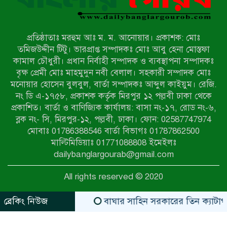
মিয়ানমারের সীমান্তে স্থলমাইন বিস্ফোরণ:
উখিয়ার এক যুবকের পা বিচ্ছিন্ন
প্রতিষ্ঠাতাঃ মরহুম আঃ ম. ম. আনোয়ার। প্রকাশক: মোঃ
৭ম শ্রেণি পড়ুয়া কন্যাকে উত্ত্যক্ত করার
তমিজউদ্দীন টিটু। ভারপ্রাপ্ত সম্পাদকঃ মোঃ আবু হেনা মোস্তফা
প্রতিবাদ করায় পিতাকে কু*পি*য়ে
কামাল চৌধুরী। প্রধান নির্বাহী সম্পাদক ও ব্যবস্থাপনা সম্পাদকঃ
জ*খ*ম…!!
বৃক্ষ প্রেমী মোঃ মাহমুদুন নবী বেলাল। সহকারী সম্পাদক মোঃ
মনোয়ার হোসেন বুলবুল, বার্তা সম্পাদকঃ আব্দুল কাইয়ুম। রেজি.
জুলাই গণঅভ্যুত্থান দিবস-২০২৬ উপলক্ষে
নং ডি এ-১৭৫৮, প্রকাশক কর্তৃক মিরপুর ১২ পল্লবী ঢাকা থেকে
নীলফামারীতে শহিদদের স্মরণে দোয়া
প্রকাশিত। বার্তা ও বাণিজ্যিক কার্যালয়: বাসা নং-১৭, রোড নং-৬,
মাহফিল ও আলোচনা সভা অনুষ্ঠিত
ব্লক নং- সি, মিরপুর-১২, পল্লবী, ঢাকা। ফোন: 02587747974
বেলকুচিতে বজ্রপাতে শিক্ষার্থীর মৃত্যু
মোবাঃ 01786388546 বার্তা বিভাগঃ 01787862500
মাল্টিমিডিয়াঃ 01771088808 ইমেইলঃ
dailybanglargourab@gmail.com
বেলকুচিতে গণঅভ্যুত্থান দিবসে ইসলামী
All rights reserved © 2020
আন্দোলনের গণমিছিল ও গণহত্যার
বিচারের দাবি
ব্রেকিং নিউজ
বাঘার সাহিন সরকারের তিন ক্যাটাগরিতে প্রথ
zahidit.com