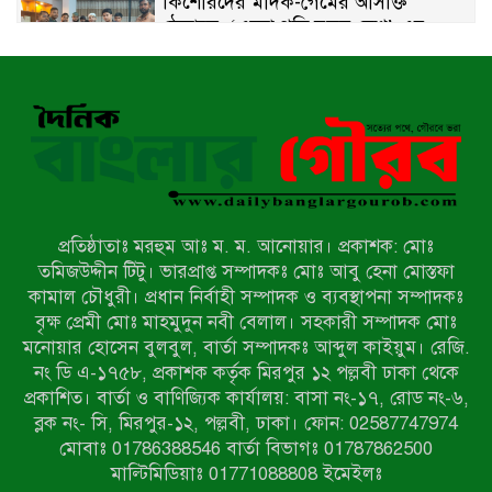
কিশোরদের মাদক-গেমের আসক্তি
ঠেকাতে, ‘এসো গড়ি নতুন দেশ’-এর
ফুটবল বিতরণ
রাজশাহীতে নগদ অর্থ ও হেরোইন-সহ
স্বামী-স্ত্রী আটক
নন্দীগ্রামে সরকারি খাস জমির রাস্তা দখল,
চলাচলে চরম দুর্ভোগ; ইউএনওর হস্তক্ষেপ
কামনা
প্রতিষ্ঠাতাঃ মরহুম আঃ ম. ম. আনোয়ার। প্রকাশক: মোঃ
নাটোরের পাটুলে পানিতে ডুবে নন্দীগ্রামের
তমিজউদ্দীন টিটু। ভারপ্রাপ্ত সম্পাদকঃ মোঃ আবু হেনা মোস্তফা
স্কুলছাত্রের মর্মান্তিক মৃত্যু
কামাল চৌধুরী। প্রধান নির্বাহী সম্পাদক ও ব্যবস্থাপনা সম্পাদকঃ
বৃক্ষ প্রেমী মোঃ মাহমুদুন নবী বেলাল। সহকারী সম্পাদক মোঃ
মনোয়ার হোসেন বুলবুল, বার্তা সম্পাদকঃ আব্দুল কাইয়ুম। রেজি.
সেনাবাহিনীর চাকরি হারিয়ে ভুয়া ডিবি
নং ডি এ-১৭৫৮, প্রকাশক কর্তৃক মিরপুর ১২ পল্লবী ঢাকা থেকে
পুলিশ পরিচয়ে চাঁদাবাজি, গণপিটুনির পর
প্রকাশিত। বার্তা ও বাণিজ্যিক কার্যালয়: বাসা নং-১৭, রোড নং-৬,
কারাগারে প্রতারক।
ব্লক নং- সি, মিরপুর-১২, পল্লবী, ঢাকা। ফোন: 02587747974
বাঘার সাহিন সরকারের তিন ক্যাটাগরিতে
মোবাঃ 01786388546 বার্তা বিভাগঃ 01787862500
প্রথম স্থান অর্জন; সংস্কৃতি অঙ্গনেও রয়েছে
মাল্টিমিডিয়াঃ 01771088808 ইমেইলঃ