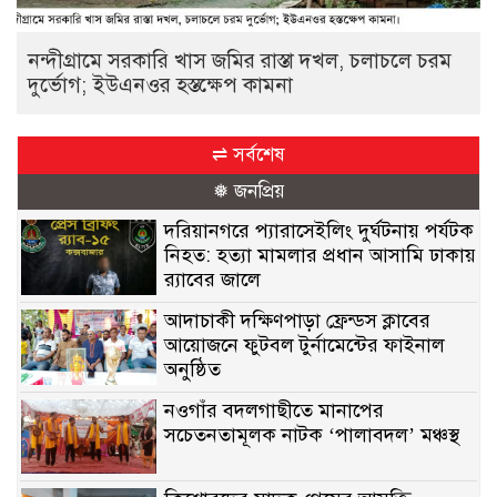
নন্দীগ্রামে সরকারি খাস জমির রাস্তা দখল, চলাচলে চরম
দুর্ভোগ; ইউএনওর হস্তক্ষেপ কামনা
⇌ সর্বশেষ
❅ জনপ্রিয়
দরিয়ানগরে প্যারাসেইলিং দুর্ঘটনায় পর্যটক
নিহত: হত্যা মামলার প্রধান আসামি ঢাকায়
র‌্যাবের জালে
আদাচাকী দক্ষিণপাড়া ফ্রেন্ডস ক্লাবের
আয়োজনে ফুটবল টুর্নামেন্টের ফাইনাল
অনুষ্ঠিত
নওগাঁর বদলগাছীতে মানাপের
সচেতনতামূলক নাটক ‘পালাবদল’ মঞ্চস্থ