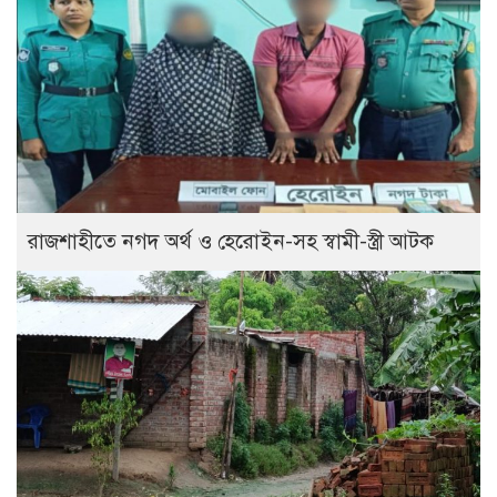
রাজশাহীতে নগদ অর্থ ও হেরোইন-সহ স্বামী-স্ত্রী আটক