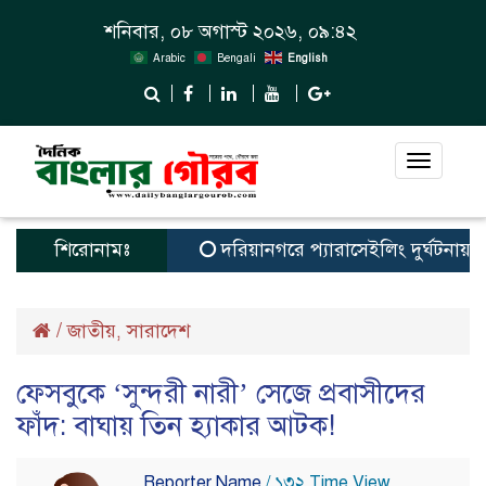
শনিবার, ০৮ অগাস্ট ২০২৬, ০৯:৪২
Arabic
Bengali
English
Toggle
navigat
শিরোনামঃ
দরিয়ানগরে প্যারাসেইলিং দুর্ঘটনায় পর্যট
/
জাতীয়
সারাদেশ
,
ফেসবুকে ‘সুন্দরী নারী’ সেজে প্রবাসীদের
ফাঁদ: বাঘায় তিন হ্যাকার আটক!
Reporter Name
/ ১৩২ Time View