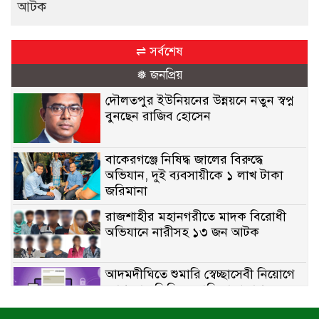
আটক
⇌ সর্বশেষ
❅ জনপ্রিয়
দৌলতপুর ইউনিয়নের উন্নয়নে নতুন স্বপ্ন
বুনছেন রাজিব হোসেন
বাকেরগঞ্জে নিষিদ্ধ জালের বিরুদ্ধে
অভিযান, দুই ব্যবসায়ীকে ১ লাখ টাকা
জরিমানা
রাজশাহীর মহানগরীতে মাদক বিরোধী
অভিযানে নারীসহ ১৩ জন আটক
আদমদীঘিতে শুমারি স্বেচ্ছাসেবী নিয়োগে
যোগ্যতার ভিত্তিতে তালিকা প্রকাশ;
নির্বাচিতদের আ.লীগ ট্যাগে প্রচারণা