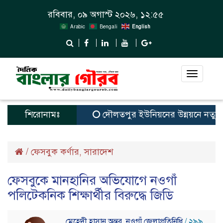
রবিবার, ০৯ অগাস্ট ২০২৬, ১২:৫৫
Arabic
Bengali
English
Toggle
navigat
শিরোনামঃ
দৌলতপুর ইউনিয়নের উন্নয়নে নতুন স্বপ্
/
ফেসবুক কর্ণার
সারাদেশ
,
ফেসবুকে মানহানির অভিযোগে নওগাঁ
পলিটেকনিক শিক্ষার্থীর বিরুদ্ধে জিডি
মেহেদী হাসান অন্তর, নওগাঁ জেলাপ্রতিনিধি
/ ২৯৯