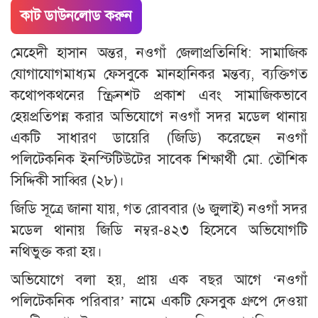
কাট ডাউনলোড করুন
মেহেদী হাসান অন্তর, নওগাঁ জেলাপ্রতিনিধি: সামাজিক
যোগাযোগমাধ্যম ফেসবুকে মানহানিকর মন্তব্য, ব্যক্তিগত
কথোপকথনের স্ক্রিনশট প্রকাশ এবং সামাজিকভাবে
হেয়প্রতিপন্ন করার অভিযোগে নওগাঁ সদর মডেল থানায়
একটি সাধারণ ডায়েরি (জিডি) করেছেন নওগাঁ
পলিটেকনিক ইনস্টিটিউটের সাবেক শিক্ষার্থী মো. তৌশিক
সিদ্দিকী সাব্বির (২৮)।
জিডি সূত্রে জানা যায়, গত রোববার (৬ জুলাই) নওগাঁ সদর
মডেল থানায় জিডি নম্বর-৪২৩ হিসেবে অভিযোগটি
নথিভুক্ত করা হয়।
অভিযোগে বলা হয়, প্রায় এক বছর আগে ‘নওগাঁ
পলিটেকনিক পরিবার’ নামে একটি ফেসবুক গ্রুপে দেওয়া