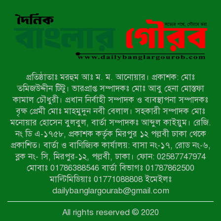
সংবাদ প্রকাশের জেরে সাংবাদিককে দেখে
নেওয়ার হুমকি দিলেন দোড়া মাদরাসার
পরিচয় দেওয়া সভাপতি
উখিয়ায় বিজিবির অভিযানে ৪০ হাজার
ইয়াবাসহ যুবক আটক
প্রতিষ্ঠাতাঃ মরহুম আঃ ম. ম. আনোয়ার। প্রকাশক: মোঃ
পোরশায় ৭ মাসে ১৯ জনের অপমৃত্যু,
তমিজউদ্দীন টিটু। ভারপ্রাপ্ত সম্পাদকঃ মোঃ আবু হেনা মোস্তফা
শীর্ষে আত্মহত্যা
কামাল চৌধুরী। প্রধান নির্বাহী সম্পাদক ও ব্যবস্থাপনা সম্পাদকঃ
বৃক্ষ প্রেমী মোঃ মাহমুদুন নবী বেলাল। সহকারী সম্পাদক মোঃ
মনোয়ার হোসেন বুলবুল, বার্তা সম্পাদকঃ আব্দুল কাইয়ুম। রেজি.
হিন্দু বৌদ্ধ খ্রিস্টান কল্যাণ ফ্রন্টের
নং ডি এ-১৭৫৮, প্রকাশক কর্তৃক মিরপুর ১২ পল্লবী ঢাকা থেকে
নীলফামারী কমিটি নিয়ে প্রশ্ন, প্রতিবাদে
প্রকাশিত। বার্তা ও বাণিজ্যিক কার্যালয়: বাসা নং-১৭, রোড নং-৬,
সদস্য সচিব
ব্লক নং- সি, মিরপুর-১২, পল্লবী, ঢাকা। ফোন: 02587747974
দরিয়ানগরে প্যারাসেইলিং দুর্ঘটনায় পর্যটক
মোবাঃ 01786388546 বার্তা বিভাগঃ 01787862500
নিহত: হত্যা মামলার প্রধান আসামি ঢাকায়
মাল্টিমিডিয়াঃ 01771088808 ইমেইলঃ
র‌্যাবের জালে
dailybanglargourab@gmail.com
আদাচাকী দক্ষিণপাড়া ফ্রেন্ডস ক্লাবের
All rights reserved © 2020
আয়োজনে ফুটবল টুর্নামেন্টের ফাইনাল