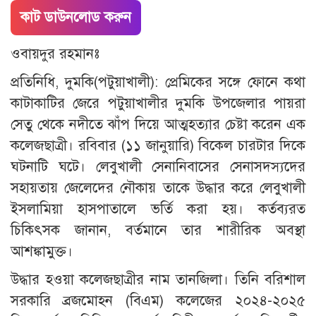
কাট ডাউনলোড করুন
ওবায়দুর রহমানঃ
প্রতিনিধি, দুমকি(পটুয়াখালী): প্রেমিকের সঙ্গে ফোনে কথা
কাটাকাটির জেরে পটুয়াখালীর দুমকি উপজেলার পায়রা
সেতু থেকে নদীতে ঝাঁপ দিয়ে আত্মহত্যার চেষ্টা করেন এক
কলেজছাত্রী। রবিবার (১১ জানুয়ারি) বিকেল চারটার দিকে
ঘটনাটি ঘটে। লেবুখালী সেনানিবাসের সেনাসদস্যদের
সহায়তায় জেলেদের নৌকায় তাকে উদ্ধার করে লেবুখালী
ইসলামিয়া হাসপাতালে ভর্তি করা হয়। কর্তব্যরত
চিকিৎসক জানান, বর্তমানে তার শারীরিক অবস্থা
আশঙ্কামুক্ত।
উদ্ধার হওয়া কলেজছাত্রীর নাম তানজিলা। তিনি বরিশাল
সরকারি ব্রজমোহন (বিএম) কলেজের ২০২৪-২০২৫