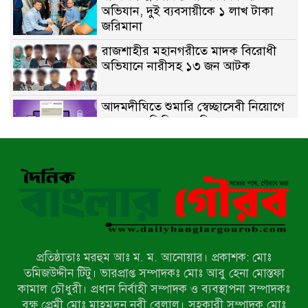
অভিযান, দুই ব্যবসায়ীকে ১ লাখ টাকা
জরিমানা
রাজশাহীর মহানগরীতে মাদক বিরোধী
অভিযানে নারীসহ ১৩ জন আটক
আদমদীঘিতে শুমারি স্বেচ্ছাসেবী নিয়োগে
যোগ্যতার ভিত্তিতে তালিকা প্রকাশ;
নির্বাচিতদের আ.লীগ ট্যাগে প্রচারণা
সংবাদ প্রকাশের জেরে সাংবাদিককে দেখে
নেওয়ার হুমকি দিলেন দোড়া মাদরাসার
পরিচয় দেওয়া সভাপতি
উখিয়ায় বিজিবির অভিযানে ৪০ হাজার
ইয়াবাসহ যুবক আটক
প্রতিষ্ঠাতাঃ মরহুম আঃ ম. ম. আনোয়ার। প্রকাশক: মোঃ
পোরশায় ৭ মাসে ১৯ জনের অপমৃত্যু,
তমিজউদ্দীন টিটু। ভারপ্রাপ্ত সম্পাদকঃ মোঃ আবু হেনা মোস্তফা
শীর্ষে আত্মহত্যা
কামাল চৌধুরী। প্রধান নির্বাহী সম্পাদক ও ব্যবস্থাপনা সম্পাদকঃ
বৃক্ষ প্রেমী মোঃ মাহমুদুন নবী বেলাল। সহকারী সম্পাদক মোঃ