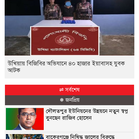
উখিয়ায় বিজিবির অভিযানে ৪০ হাজার ইয়াবাসহ যুবক
আটক
⇌ সর্বশেষ
❅ জনপ্রিয়
দৌলতপুর ইউনিয়নের উন্নয়নে নতুন স্বপ্ন
বুনছেন রাজিব হোসেন
বাকেরগঞ্জে নিষিদ্ধ জালের বিরুদ্ধে