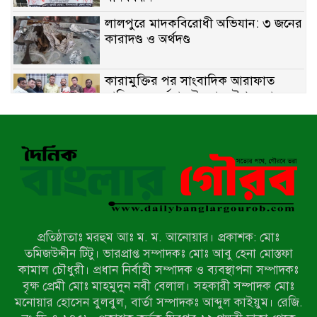
লালপুরে মাদকবিরোধী অভিযান: ৩ জনের
কারাদণ্ড ও অর্থদণ্ড
কারামুক্তির পর সাংবাদিক আরাফাত
সানিকে সংবর্ধনা, টেকনাফ উপজেলা
প্রেসক্লাবের ফুলেল শুভেচ্ছা
বাকেরগঞ্জে সাজাপ্রাপ্ত আসামি গ্রেপ্তার
মিয়ানমারের সীমান্তে স্থলমাইন বিস্ফোরণ:
উখিয়ার এক যুবকের পা বিচ্ছিন্ন
প্রতিষ্ঠাতাঃ মরহুম আঃ ম. ম. আনোয়ার। প্রকাশক: মোঃ
৭ম শ্রেণি পড়ুয়া কন্যাকে উত্ত্যক্ত করার
তমিজউদ্দীন টিটু। ভারপ্রাপ্ত সম্পাদকঃ মোঃ আবু হেনা মোস্তফা
প্রতিবাদ করায় পিতাকে কু*পি*য়ে
কামাল চৌধুরী। প্রধান নির্বাহী সম্পাদক ও ব্যবস্থাপনা সম্পাদকঃ
জ*খ*ম…!!
বৃক্ষ প্রেমী মোঃ মাহমুদুন নবী বেলাল। সহকারী সম্পাদক মোঃ
মনোয়ার হোসেন বুলবুল, বার্তা সম্পাদকঃ আব্দুল কাইয়ুম। রেজি.
জুলাই গণঅভ্যুত্থান দিবস-২০২৬ উপলক্ষে