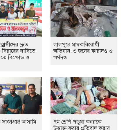
ত্রাসীদের দ্রুত
লালপুরে মাদকবিরোধী
ও বিচারের দাবিতে
অভিযান: ৩ জনের কারাদণ্ড ও
তে বিক্ষোভ ও
অর্থদণ্ড
 সাজাপ্রাপ্ত আসামি
৭ম শ্রেণি পড়ুয়া কন্যাকে
উত্ত্যক্ত করার প্রতিবাদ করায়