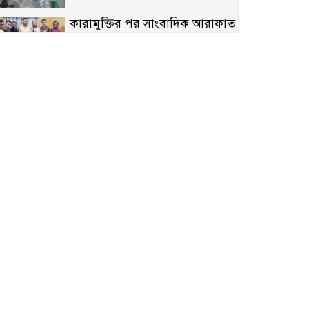
কারামুক্তির পর সাংবাদিক আরাফাত
সানিকে সংবর্ধনা, টেকনাফ উপজেলা
প্রেসক্লাবের ফুলেল শুভেচ্ছা
বাকেরগঞ্জে সাজাপ্রাপ্ত আসামি
গ্রেপ্তার
মিয়ানমারের সীমান্তে স্থলমাইন
বিস্ফোরণ: উখিয়ার এক যুবকের পা
বিচ্ছিন্ন
৭ম শ্রেণি পড়ুয়া কন্যাকে উত্ত্যক্ত
করার প্রতিবাদ করায় পিতাকে
কু*পি*য়ে জ*খ*ম…!!
জুলাই গণঅভ্যুত্থান দিবস-২০২৬
উপলক্ষে নীলফামারীতে শহিদদের
স্মরণে দোয়া মাহফিল ও আলোচনা
সভা অনুষ্ঠিত
বেলকুচিতে বজ্রপাতে শিক্ষার্থীর মৃত্যু