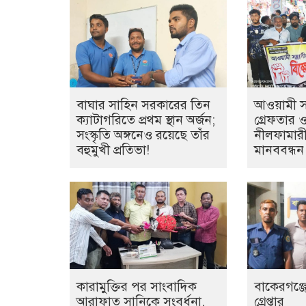
বাঘার সাহিন সরকারের তিন
আওয়ামী সন্
ক্যাটাগরিতে প্রথম স্থান অর্জন;
গ্রেফতার 
সংস্কৃতি অঙ্গনেও রয়েছে তাঁর
নীলফামারী
বহুমুখী প্রতিভা!
মানববন্ধন
কারামুক্তির পর সাংবাদিক
বাকেরগঞ্জে
আরাফাত সানিকে সংবর্ধনা,
গ্রেপ্তার