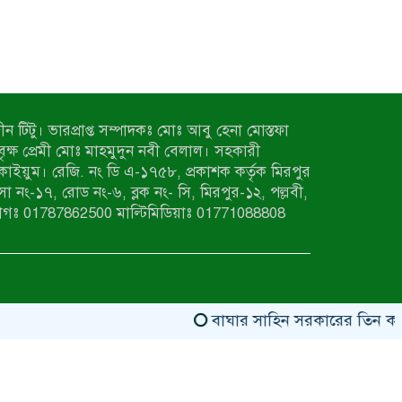
ন টিটু। ভারপ্রাপ্ত সম্পাদকঃ মোঃ আবু হেনা মোস্তফা
 বৃক্ষ প্রেমী মোঃ মাহমুদুন নবী বেলাল। সহকারী
কাইয়ুম। রেজি. নং ডি এ-১৭৫৮, প্রকাশক কর্তৃক মিরপুর
াসা নং-১৭, রোড নং-৬, ব্লক নং- সি, মিরপুর-১২, পল্লবী,
াগঃ 01787862500 মাল্টিমিডিয়াঃ 01771088808
বাঘার সাহিন সরকারের তিন ক্যাটাগরিতে