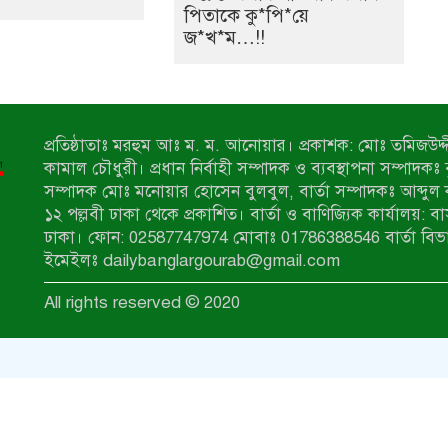
পিতাকে কু*পি*য়ে
জ*খ*ম…!!
প্রতিষ্ঠাতাঃ মরহুম আঃ ম. ম. আনোয়ার। প্রকাশক: মোঃ তমিজউদ্দী
কামাল চৌধুরী। প্রধান নির্বাহী সম্পাদক ও ব্যবস্থাপনা সম্পাদকঃ
সম্পাদক মোঃ মনোয়ার হোসেন বুলবুল, বার্তা সম্পাদকঃ আব্দুল 
১২ পল্লবী ঢাকা থেকে প্রকাশিত। বার্তা ও বাণিজ্যিক কার্যালয়: ব
ঢাকা। ফোন: 02587747974 মোবাঃ 01786388546 বার্তা বিভ
ইমেইলঃ dailybanglargourab@gmail.com
All rights reserved © 2020
zahidit.com