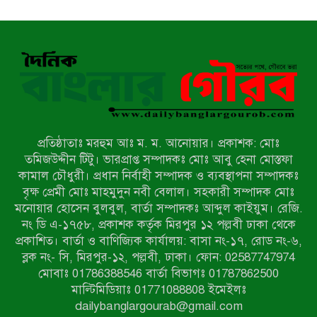
হিসেবে ভোটের মাঠে সক্রিয় মোত্তাকিম
চৌধুরী
নন্দীগ্রামে বিএনপির বিশাল বিজয় র‍্যালী
নওগাঁয় সন্ত্রাসী হামলায় বিএনপি নেতা
গুরুতর জখম
প্রতিষ্ঠাতাঃ মরহুম আঃ ম. ম. আনোয়ার। প্রকাশক: মোঃ
টেকনাফের পাহাড়ে র‍্যাবের অভিযান:
তমিজউদ্দীন টিটু। ভারপ্রাপ্ত সম্পাদকঃ মোঃ আবু হেনা মোস্তফা
অপহৃত ৩ রোহিঙ্গা উদ্ধার, গ্রেপ্তার ১
কামাল চৌধুরী। প্রধান নির্বাহী সম্পাদক ও ব্যবস্থাপনা সম্পাদকঃ
বৃক্ষ প্রেমী মোঃ মাহমুদুন নবী বেলাল। সহকারী সম্পাদক মোঃ
মনোয়ার হোসেন বুলবুল, বার্তা সম্পাদকঃ আব্দুল কাইয়ুম। রেজি.
পোরশায় গণঅভ্যুত্থান দিবসে শহিদ ও
নং ডি এ-১৭৫৮, প্রকাশক কর্তৃক মিরপুর ১২ পল্লবী ঢাকা থেকে
জুলাই যোদ্ধাদের সংবর্ধনা
প্রকাশিত। বার্তা ও বাণিজ্যিক কার্যালয়: বাসা নং-১৭, রোড নং-৬,
ব্লক নং- সি, মিরপুর-১২, পল্লবী, ঢাকা। ফোন: 02587747974
৩৬ জুলাই মহামুক্তি দিবস: শ্রমজীবী
মোবাঃ 01786388546 বার্তা বিভাগঃ 01787862500
মানুষের অধিকার রক্ষায় সিরাজগঞ্জে শ্রমিক
মাল্টিমিডিয়াঃ 01771088808 ইমেইলঃ
অধিকার পরিষদের জোরালো অবস্থান
dailybanglargourab@gmail.com