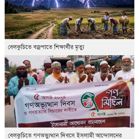
বেলকুচিতে বজ্রপাতে শিক্ষার্থীর মৃত্যু
বেলকুচিতে গণঅভ্যুত্থান দিবসে ইসলামী আন্দোলনের