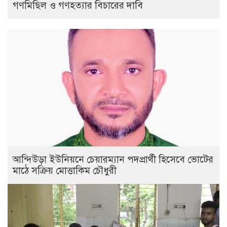
গণমিছিল ও গণহত্যার বিচারের দাবি
আন্দিউড়া ইউনিয়নে চেয়ারম্যান পদপ্রার্থী হিসেবে ভোটের
মাঠে সক্রিয় মোত্তাকিম চৌধুরী