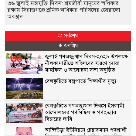
৩৬ জুলাই মহামুক্তি দিবস: শ্রমজীবী মানুষের অধিকার
রক্ষায় সিরাজগঞ্জে শ্রমিক অধিকার পরিষদের জোরালো
অবস্থান
⇌ সর্বশেষ
❅ জনপ্রিয়
জুলাই গণঅভ্যুত্থান দিবস-২০২৬ উপলক্ষে
নীলফামারীতে শহিদদের স্মরণে দোয়া
মাহফিল ও আলোচনা সভা অনুষ্ঠিত
বেলকুচিতে বজ্রপাতে শিক্ষার্থীর মৃত্যু
বেলকুচিতে গণঅভ্যুত্থান দিবসে ইসলামী
আন্দোলনের গণমিছিল ও গণহত্যার
বিচারের দাবি
আন্দিউড়া ইউনিয়নে চেয়ারম্যান পদপ্রার্থী