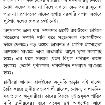
প্রভাবশালী একটি চক্রের ইশারায় এই দখলদারিত্ব চলছে।
মোটা অঙ্কের টাকা না দিলে এখানে কেউ বসার সুযোগ
পায় না। প্রশাসনের নাকের ডগায় সরকারি সম্পদ এভাবে
লুটপাট হলেও দেখার কেউ নেই।
​অনুসন্ধানে জানা যায়, দখলদার চক্রটি রাজউকের জমিকে
নিজেদের সম্পত্তি দাবি করে সহজ-সরল ব্যবসায়ীদের
ফাঁদে ফেলছে। বড় অঙ্কের জামানত ও মাসিক মাসোহারা
আদায়ের মাধ্যমে তারা রাতারাতি আঙুল ফুলে কলাগাছ
হচ্ছে। এর ফলে সরকার যেমন বিপুল পরিমাণ রাজস্ব
হারাচ্ছে, তেমনি পূর্বাচলের পরিকল্পিত নগরায়ণ বাধাগ্রস্ত
হচ্ছে।
স্থানীয়রা জানান, রাজউকের অনুমতি ছাড়াই এই মার্কেট
তৈরি করছে স্থানীয় প্রভাবশালী রাসেল, মোহন, সালাউদ্দিন
সহ তাদের অনুসারীরা। তাদের বিরুদ্ধে দৃষ্টান্তমূলক শাস্তির
দাবি স্থানীয়দের। তবে রাসেল ৫ই আগস্টের আগে