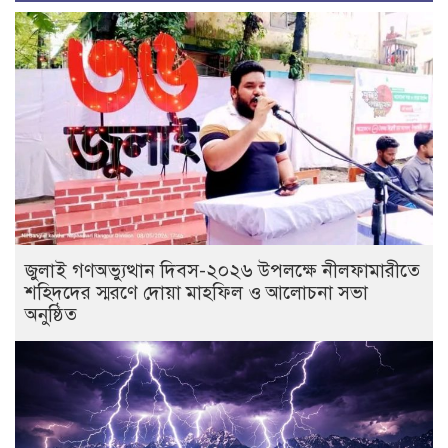
জুলাই গণঅভ্যুত্থান দিবস-২০২৬ উপলক্ষে নীলফামারীতে
শহিদদের স্মরণে দোয়া মাহফিল ও আলোচনা সভা
অনুষ্ঠিত