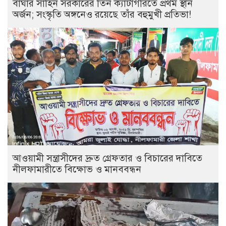
বাঘার সাহিন সরকারের তিন ক্যাটাগরিতে প্রথম স্থান
অর্জন; সংস্কৃতি অঙ্গনেও রয়েছে তাঁর বহুমুখী প্রতিভা!
আওয়ামী সন্ত্রাসীদের দ্রুত গ্রেফতার ও বিচারের দাবিতে
নীলফামারীতে বিক্ষোভ ও মানববন্ধন