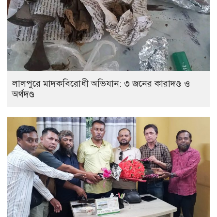
লালপুরে মাদকবিরোধী অভিযান: ৩ জনের কারাদণ্ড ও
অর্থদণ্ড