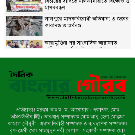
বিচারের দাবিতে নীলফামারীতে বিক্ষোভ ও
মানববন্ধন
লালপুরে মাদকবিরোধী অভিযান: ৩ জনের
কারাদণ্ড ও অর্থদণ্ড
কারামুক্তির পর সাংবাদিক আরাফাত
সানিকে সংবর্ধনা, টেকনাফ উপজেলা
প্রেসক্লাবের ফুলেল শুভেচ্ছা
বাকেরগঞ্জে সাজাপ্রাপ্ত আসামি গ্রেপ্তার
মিয়ানমারের সীমান্তে স্থলমাইন বিস্ফোরণ:
উখিয়ার এক যুবকের পা বিচ্ছিন্ন
প্রতিষ্ঠাতাঃ মরহুম আঃ ম. ম. আনোয়ার। প্রকাশক: মোঃ
৭ম শ্রেণি পড়ুয়া কন্যাকে উত্ত্যক্ত করার
তমিজউদ্দীন টিটু। ভারপ্রাপ্ত সম্পাদকঃ মোঃ আবু হেনা মোস্তফা
প্রতিবাদ করায় পিতাকে কু*পি*য়ে
কামাল চৌধুরী। প্রধান নির্বাহী সম্পাদক ও ব্যবস্থাপনা সম্পাদকঃ
জ*খ*ম…!!
বৃক্ষ প্রেমী মোঃ মাহমুদুন নবী বেলাল। সহকারী সম্পাদক মোঃ