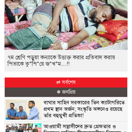
৭ম শ্রেণি পড়ুয়া কন্যাকে উত্ত্যক্ত করার প্রতিবাদ করায়
পিতাকে কু*পি*য়ে জ*খ*ম…!!
⇌ সর্বশেষ
❅ জনপ্রিয়
বাঘার সাহিন সরকারের তিন ক্যাটাগরিতে
প্রথম স্থান অর্জন; সংস্কৃতি অঙ্গনেও রয়েছে
তাঁর বহুমুখী প্রতিভা!
আওয়ামী সন্ত্রাসীদের দ্রুত গ্রেফতার ও