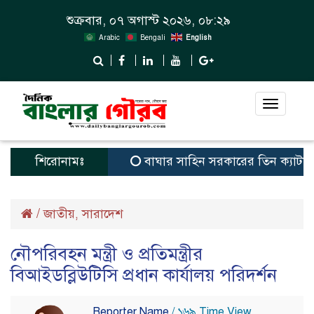
শুক্রবার, ০৭ অগাস্ট ২০২৬, ০৮:২৯
Arabic
Bengali
English
Toggle
navigat
শিরোনামঃ
বাঘার সাহিন সরকারের তিন ক্যাটাগরিতে প্র
/
জাতীয়
সারাদেশ
,
নৌপরিবহন মন্ত্রী ও প্রতিমন্ত্রীর
বিআইডব্লিউটিসি প্রধান কার্যালয় পরিদর্শন
Reporter Name
/ ১৬৯ Time View