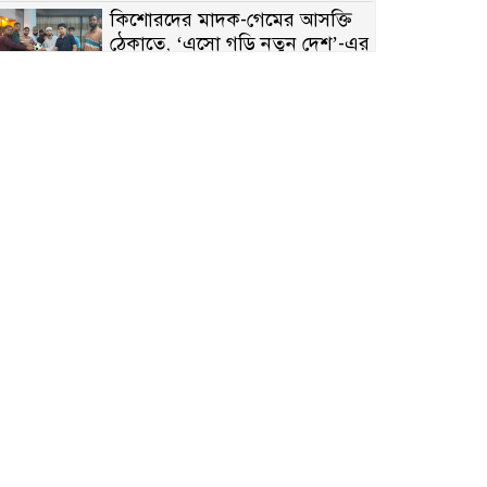
কিশোরদের মাদক-গেমের আসক্তি
ঠেকাতে, ‘এসো গড়ি নতুন দেশ’-এর
ফুটবল বিতরণ
রাজশাহীতে নগদ অর্থ ও হেরোইন-
সহ স্বামী-স্ত্রী আটক
নন্দীগ্রামে সরকারি খাস জমির রাস্তা
দখল, চলাচলে চরম দুর্ভোগ;
ইউএনওর হস্তক্ষেপ কামনা
নাটোরের পাটুলে পানিতে ডুবে
নন্দীগ্রামের স্কুলছাত্রের মর্মান্তিক মৃত্যু
সেনাবাহিনীর চাকরি হারিয়ে ভুয়া
ডিবি পুলিশ পরিচয়ে চাঁদাবাজি,
গণপিটুনির পর কারাগারে প্রতারক।
বাঘার সাহিন সরকারের তিন
ক্যাটাগরিতে প্রথম স্থান অর্জন;
সংস্কৃতি অঙ্গনেও রয়েছে তাঁর বহুমুখী