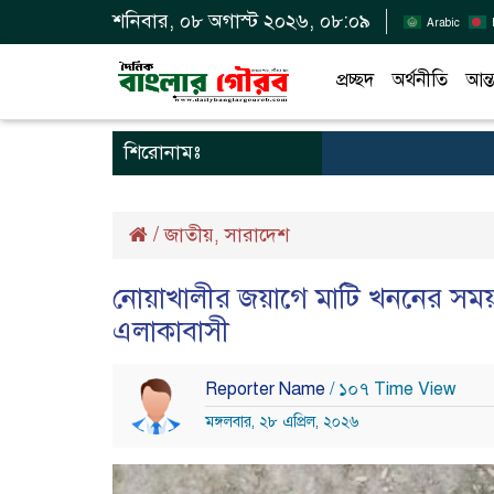
শনিবার, ০৮ অগাস্ট ২০২৬, ০৮:০৯
Arabic
প্রচ্ছদ
অর্থনীতি
আন্ত
শিরোনামঃ
/
জাতীয়
সারাদেশ
,
নোয়াখালীর জয়াগে মাটি খননের সময় উ
এলাকাবাসী
Reporter Name
/ ১০৭ Time View
মঙ্গলবার, ২৮ এপ্রিল, ২০২৬