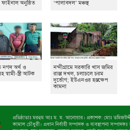
ের ফাইনাল অনুষ্ঠিত
‘পালাবদল’ মঞ্চস্থ
 নগদ অর্থ ও
নন্দীগ্রামে সরকারি খাস জমির
স্বামী-স্ত্রী আটক
রাস্তা দখল, চলাচলে চরম
দুর্ভোগ; ইউএনওর হস্তক্ষেপ
কামনা
প্রতিষ্ঠাতাঃ মরহুম আঃ ম. ম. আনোয়ার। প্রকাশক: মোঃ তমিজউদ্দী
কামাল চৌধুরী। প্রধান নির্বাহী সম্পাদক ও ব্যবস্থাপনা সম্পাদকঃ