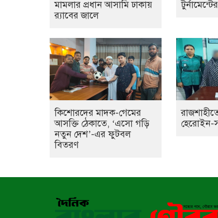
মামলার প্রধান আসামি ঢাকায়
টুর্নামেন্ট
র‌্যাবের জালে
কিশোরদের মাদক-গেমের
রাজশাহীতে
আসক্তি ঠেকাতে, ‘এসো গড়ি
হেরোইন-সহ 
নতুন দেশ’-এর ফুটবল
বিতরণ