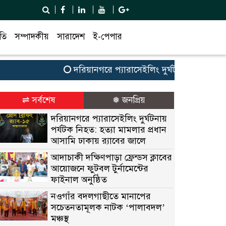
তি
সম্পাদকীয়
সারাদেশ
ই-পেপার
দরিয়ানগরে প্যারাসেইলিং দুর্ঘটনায় পর্যটক নিহত: 
⇌ সর্বশেষ
❅ জনপ্রিয়
দরিয়ানগরে প্যারাসেইলিং দুর্ঘটনায়
পর্যটক নিহত: হত্যা মামলার প্রধান
আসামি ঢাকায় র‌্যাবের জালে
আদাচাকী দক্ষিণপাড়া ফ্রেন্ডস ক্লাবের
আয়োজনে ফুটবল টুর্নামেন্টের
ফাইনাল অনুষ্ঠিত
নওগাঁর বদলগাছীতে মানাপের
সচেতনতামূলক নাটক ‘পালাবদল’
মঞ্চস্থ