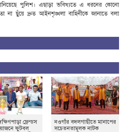
 জানিয়েছে পুলিশ। এছাড়া ভবিষ্যতে এ ধরনের কোনো
া না ছুঁয়ে দ্রুত আইনশৃঙ্খলা বাহিনীকে জানাতে বলা
্ষিণপাড়া ফ্রেন্ডস
নওগাঁর বদলগাছীতে মানাপের
আয়োজনে ফুটবল
সচেতনতামূলক নাটক