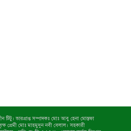
ন টিটু। ভারপ্রাপ্ত সম্পাদকঃ মোঃ আবু হেনা মোস্তফা
 বৃক্ষ প্রেমী মোঃ মাহমুদুন নবী বেলাল। সহকারী