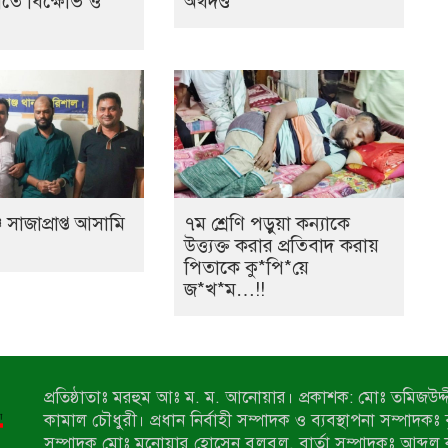
তে বিক্ষোভ ও
অর্থদণ্ড
 সাজাপ্রাপ্ত আসামি
৭ম শ্রেণি পড়ুয়া কন্যাকে
উত্ত্যক্ত করার প্রতিবাদ করায়
পিতাকে কু*পি*য়ে
জ*খ*ম…!!
প্রতিষ্ঠাতাঃ মরহুম আঃ ম. ম. আনোয়ার। প্রকাশক: মোঃ তমিজউদ্দী
কামাল চৌধুরী। প্রধান নির্বাহী সম্পাদক ও ব্যবস্থাপনা সম্পাদকঃ
সম্পাদক মোঃ মনোয়ার হোসেন বুলবুল, বার্তা সম্পাদকঃ আব্দুল 