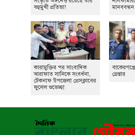
সংস্কৃতি অঙ্গনেও রয়েছে তাঁর
নীলফামারী
বহুমুখী প্রতিভা!
মানববন্ধন
কারামুক্তির পর সাংবাদিক
বাকেরগঞ্জে
আরাফাত সানিকে সংবর্ধনা,
গ্রেপ্তার
টেকনাফ উপজেলা প্রেসক্লাবের
ফুলেল শুভেচ্ছা