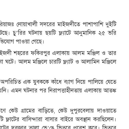
রিয়াজঃ নোয়াখালী সদরের মাইজদীতে পাশাপাশি দুইটি
 ঘটেছে। চু’রির ঘটনায় ছয়টি ফ্ল্যাটে আনুমানিক ২৫ ভরি
 অভিযোগ পাওয়া গেছে।
 মাইজদী শহরের ফকিরপুর এলাকায় আলম মঞ্জিল ও তার
টনা ঘটে। আলম মঞ্জিলে চারটি ফ্ল্যাট ও আলামিন মঞ্জিলে
 অপরিচিত এক যুবককে কাঁধে ব্যাগ নিয়ে পালিয়ে যেতে
়নি। এমন ঘটনার পর নিরাপত্তাহীনতায় এলাকায় আতঙ্ক
ারণে কেউ গ্রামের বাড়িতে, কেউ দুপুরবেলায় দাওয়াতে
ি ফ্লাটের বাসিন্দারা বাসার বাইরে অবস্থান করছিলেন।
লাটের দরজার তালা ভে’ঙে ভিতরে প্রবেশ করে। ভিতরে