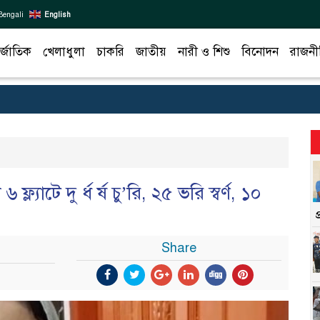
Bengali
English
র্জাতিক
খেলাধুলা
চাকরি
জাতীয়
নারী ও শিশু
বিনোদন
রাজনী
্যাটে দু র্ধ র্ষ চু’রি, ২৫ ভরি স্বর্ণ, ১০
Share