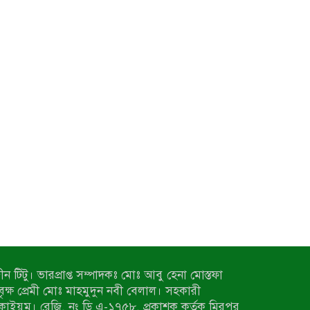
ন টিটু। ভারপ্রাপ্ত সম্পাদকঃ মোঃ আবু হেনা মোস্তফা
 বৃক্ষ প্রেমী মোঃ মাহমুদুন নবী বেলাল। সহকারী
কাইয়ুম। রেজি. নং ডি এ-১৭৫৮, প্রকাশক কর্তৃক মিরপুর