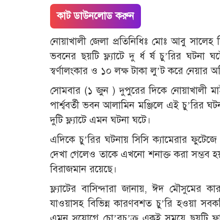
কাট ডাউনলোড করুন
নোয়াখালী জেলা প্রতিনিধিঃ মোঃ আবু সালেহ 
ভবনের ছয়টি ফ্ল্যাটে দু র্ধ র্ষ চু’রির ঘটনা
স্বর্ণালংকার ও ১০ লক্ষ টাকা লু’ট করে নেয়ার
সোমবার (১ জুন ) দুপুরের দিকে নোয়াখালী
পার্শ্ববর্তী ভবন আলামিন মঞ্জিলে এই চু’রির ঘ
দুটি ফ্ল্যাটে এমন ঘটনা ঘটে।
এদিকে চু’রির ঘটনায় সিসি ক্যামেরার ফুটেজে
দেখা গেলেও তাকে এখনো শনাক্ত করা সম্ভব হয
বিরাজমান রয়েছে।
ফ্ল্যাটের বাসিন্দারা জানায়, ঈদ মৌসুমের ক
যাওয়াসহ বিভিন্ন কারণবশত চু’রি হওয়া সবকট
এমন সুযোগে চো’রচ’ক্র একই সময়ে ছয়টি ফ্