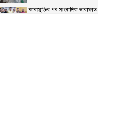
কারামুক্তির পর সাংবাদিক আরাফাত
সানিকে সংবর্ধনা, টেকনাফ উপজেলা
প্রেসক্লাবের ফুলেল শুভেচ্ছা
বাকেরগঞ্জে সাজাপ্রাপ্ত আসামি
গ্রেপ্তার
মিয়ানমারের সীমান্তে স্থলমাইন
বিস্ফোরণ: উখিয়ার এক যুবকের পা
বিচ্ছিন্ন
৭ম শ্রেণি পড়ুয়া কন্যাকে উত্ত্যক্ত
করার প্রতিবাদ করায় পিতাকে
কু*পি*য়ে জ*খ*ম…!!
জুলাই গণঅভ্যুত্থান দিবস-২০২৬
উপলক্ষে নীলফামারীতে শহিদদের
স্মরণে দোয়া মাহফিল ও আলোচনা
সভা অনুষ্ঠিত
বেলকুচিতে বজ্রপাতে শিক্ষার্থীর মৃত্যু