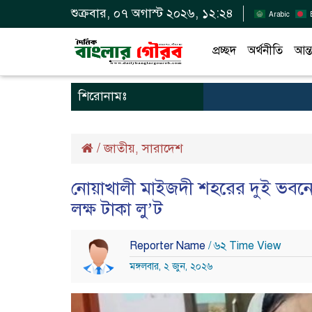
শুক্রবার, ০৭ অগাস্ট ২০২৬, ১২:২৪
Arabic
প্রচ্ছদ
অর্থনীতি
আন্ত
শিরোনামঃ
/
জাতীয়
সারাদেশ
,
নোয়াখালী মাইজদী শহরের দুই ভবনে ৬ ফ্ল
লক্ষ টাকা লু’ট
Reporter Name
/ ৬২ Time View
মঙ্গলবার, ২ জুন, ২০২৬