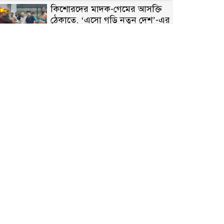
কিশোরদের মাদক-গেমের আসক্তি
ঠেকাতে, ‘এসো গড়ি নতুন দেশ’-এর
ফুটবল বিতরণ
রাজশাহীতে নগদ অর্থ ও হেরোইন-
সহ স্বামী-স্ত্রী আটক
নন্দীগ্রামে সরকারি খাস জমির রাস্তা
দখল, চলাচলে চরম দুর্ভোগ;
ইউএনওর হস্তক্ষেপ কামনা
নাটোরের পাটুলে পানিতে ডুবে
নন্দীগ্রামের স্কুলছাত্রের মর্মান্তিক মৃত্যু
সেনাবাহিনীর চাকরি হারিয়ে ভুয়া
ডিবি পুলিশ পরিচয়ে চাঁদাবাজি,
গণপিটুনির পর কারাগারে প্রতারক।
বাঘার সাহিন সরকারের তিন
ক্যাটাগরিতে প্রথম স্থান অর্জন;
সংস্কৃতি অঙ্গনেও রয়েছে তাঁর বহুমুখী