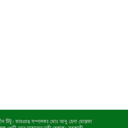
ন টিটু। ভারপ্রাপ্ত সম্পাদকঃ মোঃ আবু হেনা মোস্তফা