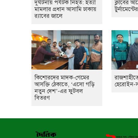
দুর্ঘটনায় পর্যটক নিহত: হত্যা
ক্লাবের 
মামলার প্রধান আসামি ঢাকায়
টুর্নামেন্ট
র‌্যাবের জালে
কিশোরদের মাদক-গেমের
রাজশাহীতে
আসক্তি ঠেকাতে, ‘এসো গড়ি
হেরোইন-সহ 
নতুন দেশ’-এর ফুটবল
বিতরণ