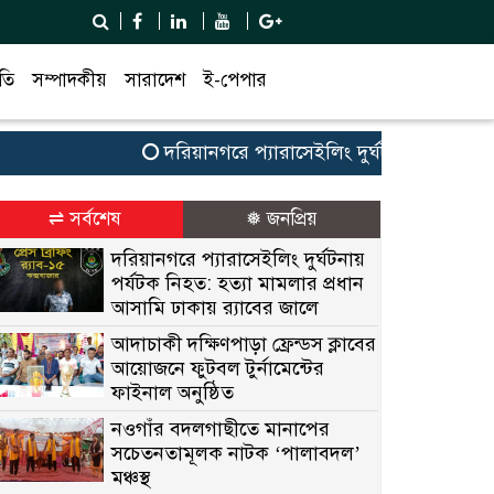
তি
সম্পাদকীয়
সারাদেশ
ই-পেপার
দরিয়ানগরে প্যারাসেইলিং দুর্ঘটনায় পর্যটক নিহত: 
⇌ সর্বশেষ
❅ জনপ্রিয়
দরিয়ানগরে প্যারাসেইলিং দুর্ঘটনায়
পর্যটক নিহত: হত্যা মামলার প্রধান
আসামি ঢাকায় র‌্যাবের জালে
আদাচাকী দক্ষিণপাড়া ফ্রেন্ডস ক্লাবের
আয়োজনে ফুটবল টুর্নামেন্টের
ফাইনাল অনুষ্ঠিত
নওগাঁর বদলগাছীতে মানাপের
সচেতনতামূলক নাটক ‘পালাবদল’
মঞ্চস্থ