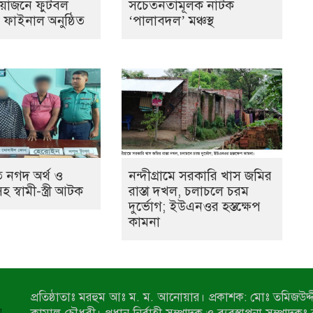
আয়োজনে ফুটবল
সচেতনতামূলক নাটক
ের ফাইনাল অনুষ্ঠিত
‘পালাবদল’ মঞ্চস্থ
 নগদ অর্থ ও
নন্দীগ্রামে সরকারি খাস জমির
স্বামী-স্ত্রী আটক
রাস্তা দখল, চলাচলে চরম
দুর্ভোগ; ইউএনওর হস্তক্ষেপ
কামনা
প্রতিষ্ঠাতাঃ মরহুম আঃ ম. ম. আনোয়ার। প্রকাশক: মোঃ তমিজউদ্দী