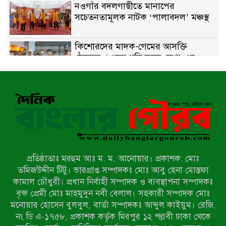
নওগাঁর বদলগাছীতে মানাপের
সচেতনতামূলক নাটক ‘পালাবদল’ মঞ্চস্থ
কিশোরদের মাদক-গেমের আসক্তি
ঠেকাতে, ‘এসো গড়ি নতুন দেশ’-এর
ফুটবল বিতরণ
রাজশাহীতে নগদ অর্থ ও হেরোইন-সহ
স্বামী-স্ত্রী আটক
নন্দীগ্রামে সরকারি খাস জমির রাস্তা দখল,
চলাচলে চরম দুর্ভোগ; ইউএনওর হস্তক্ষেপ
কামনা
প্রতিষ্ঠাতাঃ মরহুম আঃ ম. ম. আনোয়ার। প্রকাশক: মোঃ
নাটোরের পাটুলে পানিতে ডুবে নন্দীগ্রামের
তমিজউদ্দীন টিটু। ভারপ্রাপ্ত সম্পাদকঃ মোঃ আবু হেনা মোস্তফা
স্কুলছাত্রের মর্মান্তিক মৃত্যু
কামাল চৌধুরী। প্রধান নির্বাহী সম্পাদক ও ব্যবস্থাপনা সম্পাদকঃ
বৃক্ষ প্রেমী মোঃ মাহমুদুন নবী বেলাল। সহকারী সম্পাদক মোঃ
মনোয়ার হোসেন বুলবুল, বার্তা সম্পাদকঃ আব্দুল কাইয়ুম। রেজি.
সেনাবাহিনীর চাকরি হারিয়ে ভুয়া ডিবি
নং ডি এ-১৭৫৮, প্রকাশক কর্তৃক মিরপুর ১২ পল্লবী ঢাকা থেকে
পুলিশ পরিচয়ে চাঁদাবাজি, গণপিটুনির পর