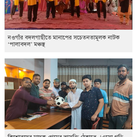
নওগাঁর বদলগাছীতে মানাপের সচেতনতামূলক নাটক
‘পালাবদল’ মঞ্চস্থ