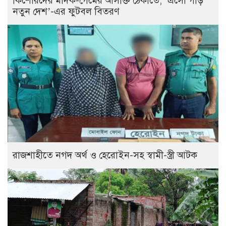
কিশোরদের মাদক-গেমের আসক্তি ঠেকাতে, ‘এসো গড়ি
নতুন দেশ’-এর ফুটবল বিতরণ
রাজশাহীতে নগদ অর্থ ও হেরোইন-সহ স্বামী-স্ত্রী আটক