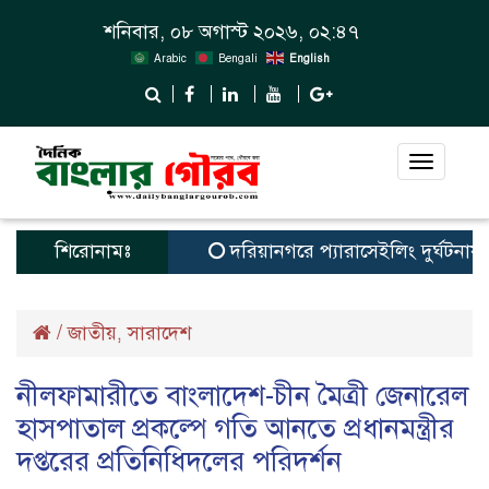
শনিবার, ০৮ অগাস্ট ২০২৬, ০২:৪৭
Arabic
Bengali
English
Toggle
navigat
শিরোনামঃ
দরিয়ানগরে প্যারাসেইলিং দুর্ঘটনায় পর্য
/
জাতীয়
সারাদেশ
,
নীলফামারীতে বাংলাদেশ-চীন মৈত্রী জেনারেল
হাসপাতাল প্রকল্পে গতি আনতে প্রধানমন্ত্রীর
দপ্তরের প্রতিনিধিদলের পরিদর্শন