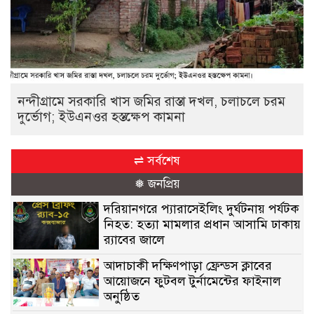
নন্দীগ্রামে সরকারি খাস জমির রাস্তা দখল, চলাচলে চরম
দুর্ভোগ; ইউএনওর হস্তক্ষেপ কামনা
⇌ সর্বশেষ
❅ জনপ্রিয়
দরিয়ানগরে প্যারাসেইলিং দুর্ঘটনায় পর্যটক
নিহত: হত্যা মামলার প্রধান আসামি ঢাকায়
র‌্যাবের জালে
আদাচাকী দক্ষিণপাড়া ফ্রেন্ডস ক্লাবের
আয়োজনে ফুটবল টুর্নামেন্টের ফাইনাল
অনুষ্ঠিত