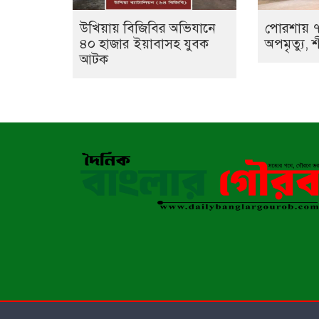
উখিয়ায় বিজিবির অভিযানে
পোরশায় ৭
৪০ হাজার ইয়াবাসহ যুবক
অপমৃত্যু, শ
আটক