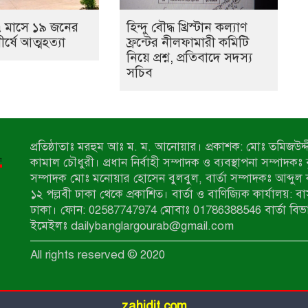
 মাসে ১৯ জনের
হিন্দু বৌদ্ধ খ্রিস্টান কল্যাণ
ীর্ষে আত্মহত্যা
ফ্রন্টের নীলফামারী কমিটি
নিয়ে প্রশ্ন, প্রতিবাদে সদস্য
সচিব
প্রতিষ্ঠাতাঃ মরহুম আঃ ম. ম. আনোয়ার। প্রকাশক: মোঃ তমিজউদ্দী
কামাল চৌধুরী। প্রধান নির্বাহী সম্পাদক ও ব্যবস্থাপনা সম্পাদকঃ
সম্পাদক মোঃ মনোয়ার হোসেন বুলবুল, বার্তা সম্পাদকঃ আব্দুল 
১২ পল্লবী ঢাকা থেকে প্রকাশিত। বার্তা ও বাণিজ্যিক কার্যালয়: ব
ঢাকা। ফোন: 02587747974 মোবাঃ 01786388546 বার্তা বিভ
ইমেইলঃ dailybanglargourab@gmail.com
All rights reserved © 2020
zahidit.com