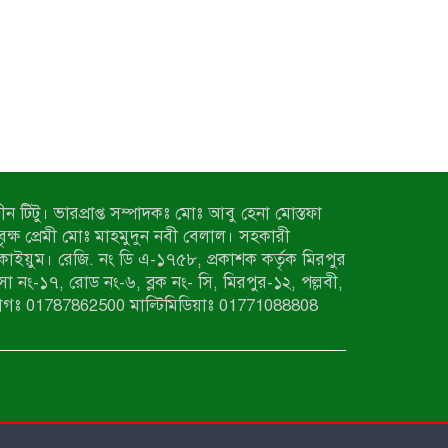
ন টিটু। ভারপ্রাপ্ত সম্পাদকঃ মোঃ আবু হেনা মোস্তফা
 বৃক্ষ প্রেমী মোঃ মাহমুদুন নবী বেলাল। সহকারী
কাইয়ুম। রেজি. নং ডি এ-১৭৫৮, প্রকাশক কর্তৃক মিরপুর
াসা নং-১৭, রোড নং-৬, ব্লক নং- সি, মিরপুর-১২, পল্লবী,
াগঃ 01787862500 মাল্টিমিডিয়াঃ 01771088808