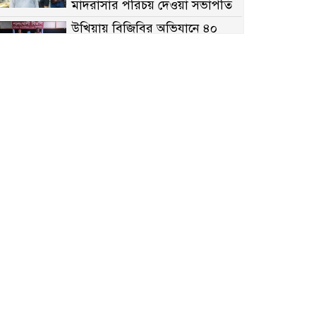
মাদরাসার পরিচয় দেওয়া সভাপতি
উখিয়ায় বিজিবির অভিযানে ৪০
হাজার ইয়াবাসহ যুবক আটক
পোরশায় ৭ মাসে ১৯ জনের
অপমৃত্যু, শীর্ষে আত্মহত্যা
হিন্দু বৌদ্ধ খ্রিস্টান কল্যাণ ফ্রন্টের
নীলফামারী কমিটি নিয়ে প্রশ্ন,
প্রতিবাদে সদস্য সচিব
দরিয়ানগরে প্যারাসেইলিং দুর্ঘটনায়
পর্যটক নিহত: হত্যা মামলার প্রধান
আসামি ঢাকায় র‌্যাবের জালে
আদাচাকী দক্ষিণপাড়া ফ্রেন্ডস ক্লাবের
আয়োজনে ফুটবল টুর্নামেন্টের
ফাইনাল অনুষ্ঠিত
নওগাঁর বদলগাছীতে মানাপের
সচেতনতামূলক নাটক ‘পালাবদল’