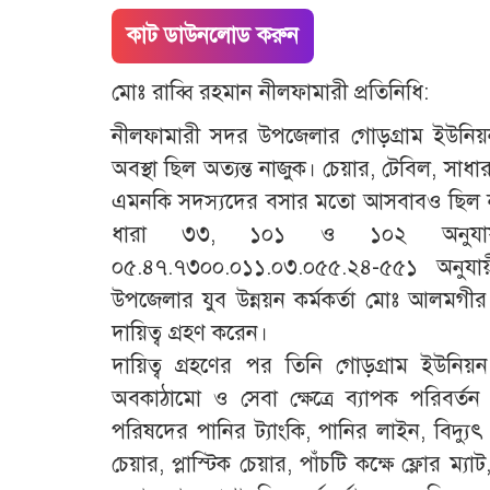
কাট ডাউনলোড করুন
মোঃ রাব্বি রহমান নীলফামারী প্রতিনিধি:
নীলফামারী সদর উপজেলার গোড়গ্রাম ইউনি
অবস্থা ছিল অত্যন্ত নাজুক। চেয়ার, টেবিল, সাধ
এমনকি সদস্যদের বসার মতো আসবাবও ছিল ন
ধারা ৩৩, ১০১ ও ১০২ অনুযায়ী প্
০৫.৪৭.৭৩০০.০১১.০৩.০৫৫.২৪-৫৫১ অনুযা
উপজেলার যুব উন্নয়ন কর্মকর্তা মোঃ আলমগী
দায়িত্ব গ্রহণ করেন।
দায়িত্ব গ্রহণের পর তিনি গোড়গ্রাম ইউনিয়
অবকাঠামো ও সেবা ক্ষেত্রে ব্যাপক পরিবর্
পরিষদের পানির ট্যাংকি, পানির লাইন, বিদ্যুৎ 
চেয়ার, প্লাস্টিক চেয়ার, পাঁচটি কক্ষে ফ্লোর ম্