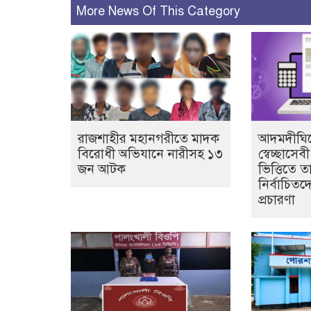
More News Of This Category
রাজশাহীর মহানগরীতে মাদক
আদমদীঘিত
বিরোধী অভিযানে নারীসহ ১৩
স্বেচ্ছাসে
জন আটক
ভিত্তিতে ত
নির্বাচিতদ
প্রচারণা