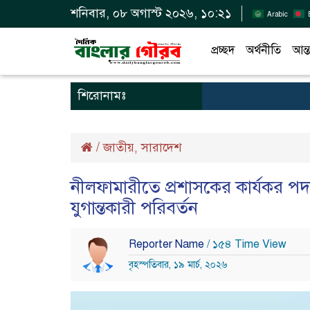
শনিবার, ০৮ অগাস্ট ২০২৬, ১০:২১
Arabic
প্রচ্ছদ
অর্থনীতি
আন্ত
শিরোনামঃ
/
জাতীয়
সারাদেশ
,
নীলফামারীতে প্রশাসকের কার্যকর পদক
যুগান্তকারী পরিবর্তন
Reporter Name
/ ১৫৪ Time View
বৃহস্পতিবার, ১৯ মার্চ, ২০২৬