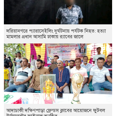
দরিয়ানগরে প্যারাসেইলিং দুর্ঘটনায় পর্যটক নিহত: হত্যা
মামলার প্রধান আসামি ঢাকায় র‌্যাবের জালে
আদাচাকী দক্ষিণপাড়া ফ্রেন্ডস ক্লাবের আয়োজনে ফুটবল