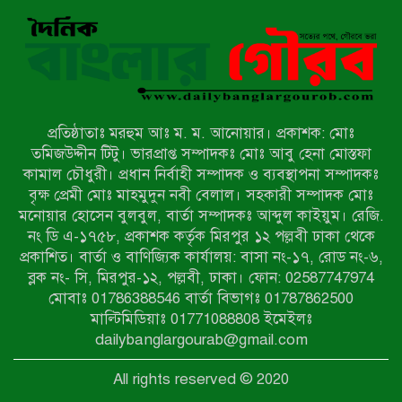
দরিয়ানগরে প্যারাসেইলিং দুর্ঘটনায় পর্যটক
নিহত: হত্যা মামলার প্রধান আসামি ঢাকায়
র‌্যাবের জালে
আদাচাকী দক্ষিণপাড়া ফ্রেন্ডস ক্লাবের
আয়োজনে ফুটবল টুর্নামেন্টের ফাইনাল
অনুষ্ঠিত
প্রতিষ্ঠাতাঃ মরহুম আঃ ম. ম. আনোয়ার। প্রকাশক: মোঃ
নওগাঁর বদলগাছীতে মানাপের
তমিজউদ্দীন টিটু। ভারপ্রাপ্ত সম্পাদকঃ মোঃ আবু হেনা মোস্তফা
সচেতনতামূলক নাটক ‘পালাবদল’ মঞ্চস্থ
কামাল চৌধুরী। প্রধান নির্বাহী সম্পাদক ও ব্যবস্থাপনা সম্পাদকঃ
বৃক্ষ প্রেমী মোঃ মাহমুদুন নবী বেলাল। সহকারী সম্পাদক মোঃ
মনোয়ার হোসেন বুলবুল, বার্তা সম্পাদকঃ আব্দুল কাইয়ুম। রেজি.
কিশোরদের মাদক-গেমের আসক্তি
নং ডি এ-১৭৫৮, প্রকাশক কর্তৃক মিরপুর ১২ পল্লবী ঢাকা থেকে
ঠেকাতে, ‘এসো গড়ি নতুন দেশ’-এর
প্রকাশিত। বার্তা ও বাণিজ্যিক কার্যালয়: বাসা নং-১৭, রোড নং-৬,
ফুটবল বিতরণ
ব্লক নং- সি, মিরপুর-১২, পল্লবী, ঢাকা। ফোন: 02587747974
রাজশাহীতে নগদ অর্থ ও হেরোইন-সহ
মোবাঃ 01786388546 বার্তা বিভাগঃ 01787862500
স্বামী-স্ত্রী আটক
মাল্টিমিডিয়াঃ 01771088808 ইমেইলঃ
dailybanglargourab@gmail.com
নন্দীগ্রামে সরকারি খাস জমির রাস্তা দখল,
All rights reserved © 2020
চলাচলে চরম দুর্ভোগ; ইউএনওর হস্তক্ষেপ