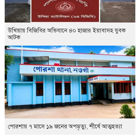
উখিয়ায় বিজিবির অভিযানে ৪০ হাজার ইয়াবাসহ যুবক
আটক
পোরশায় ৭ মাসে ১৯ জনের অপমৃত্যু, শীর্ষে আত্মহত্যা