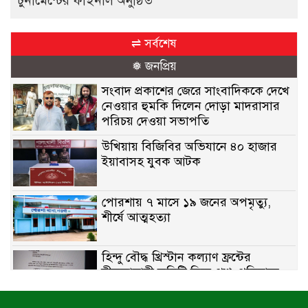
টুর্নামেন্টের ফাইনাল অনুষ্ঠিত
⇌ সর্বশেষ
❅ জনপ্রিয়
সংবাদ প্রকাশের জেরে সাংবাদিককে দেখে
নেওয়ার হুমকি দিলেন দোড়া মাদরাসার
পরিচয় দেওয়া সভাপতি
উখিয়ায় বিজিবির অভিযানে ৪০ হাজার
ইয়াবাসহ যুবক আটক
পোরশায় ৭ মাসে ১৯ জনের অপমৃত্যু,
শীর্ষে আত্মহত্যা
হিন্দু বৌদ্ধ খ্রিস্টান কল্যাণ ফ্রন্টের
নীলফামারী কমিটি নিয়ে প্রশ্ন, প্রতিবাদে
সদস্য সচিব