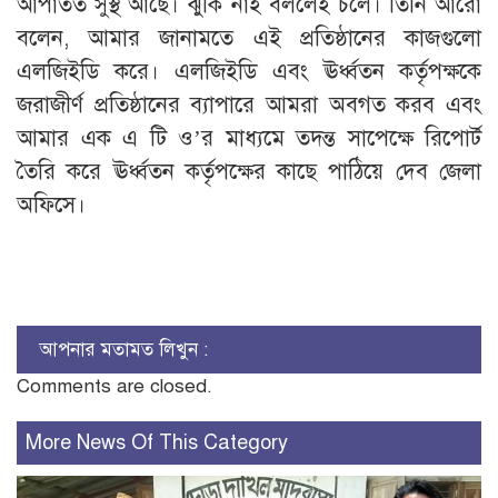
আপাতত সুস্থ আছে। ঝুঁকি নাই বললেই চলে। তিনি আরো
বলেন, আমার জানামতে এই প্রতিষ্ঠানের কাজগুলো
এলজিইডি করে। এলজিইডি এবং ঊর্ধ্বতন কর্তৃপক্ষকে
জরাজীর্ণ প্রতিষ্ঠানের ব্যাপারে আমরা অবগত করব এবং
আমার এক এ টি ও’র মাধ্যমে তদন্ত সাপেক্ষে রিপোর্ট
তৈরি করে ঊর্ধ্বতন কর্তৃপক্ষের কাছে পাঠিয়ে দেব জেলা
অফিসে।
আপনার মতামত লিখুন :
Comments are closed.
More News Of This Category