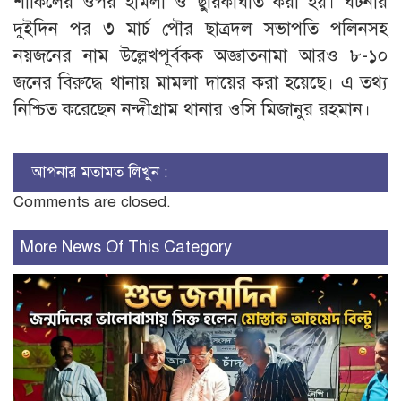
শাকিলের ওপর হামলা ও ছুরিকাঘাত করা হয়। ঘটনার
দুইদিন পর ৩ মার্চ পৌর ছাত্রদল সভাপতি পলিনসহ
নয়জনের নাম উল্লেখপূর্বকক অজ্ঞাতনামা আরও ৮-১০
জনের বিরুদ্ধে থানায় মামলা দায়ের করা হয়েছে। এ তথ্য
নিশ্চিত করেছেন নন্দীগ্রাম থানার ওসি মিজানুর রহমান।
আপনার মতামত লিখুন :
Comments are closed.
More News Of This Category