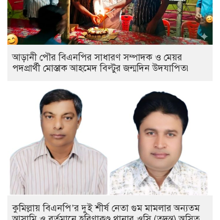
আড়ানী পৌর বিএনপির সাধারণ সম্পাদক ও মেয়র
পদপ্রার্থী মোস্তাক আহমেদ বিল্টুর জন্মদিন উদযাপিত৷
কুমিল্লায় বিএনপি’র দুই শীর্ষ নেতা গুম মামলার অন্যতম
আসামি ও বর্তমানে হরিণাকুণ্ডু থানার ওসি (তদন্ত) অসিত