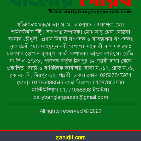
জরিমানা
রাজশাহীর মহানগরীতে মাদক বিরোধী
অভিযানে নারীসহ ১৩ জন আটক
প্রতিষ্ঠাতাঃ মরহুম আঃ ম. ম. আনোয়ার। প্রকাশক: মোঃ
তমিজউদ্দীন টিটু। ভারপ্রাপ্ত সম্পাদকঃ মোঃ আবু হেনা মোস্তফা
আদমদীঘিতে শুমারি স্বেচ্ছাসেবী নিয়োগে
কামাল চৌধুরী। প্রধান নির্বাহী সম্পাদক ও ব্যবস্থাপনা সম্পাদকঃ
যোগ্যতার ভিত্তিতে তালিকা প্রকাশ;
বৃক্ষ প্রেমী মোঃ মাহমুদুন নবী বেলাল। সহকারী সম্পাদক মোঃ
নির্বাচিতদের আ.লীগ ট্যাগে প্রচারণা
মনোয়ার হোসেন বুলবুল, বার্তা সম্পাদকঃ আব্দুল কাইয়ুম। রেজি.
নং ডি এ-১৭৫৮, প্রকাশক কর্তৃক মিরপুর ১২ পল্লবী ঢাকা থেকে
সংবাদ প্রকাশের জেরে সাংবাদিককে দেখে
প্রকাশিত। বার্তা ও বাণিজ্যিক কার্যালয়: বাসা নং-১৭, রোড নং-৬,
নেওয়ার হুমকি দিলেন দোড়া মাদরাসার
ব্লক নং- সি, মিরপুর-১২, পল্লবী, ঢাকা। ফোন: 02587747974
পরিচয় দেওয়া সভাপতি
মোবাঃ 01786388546 বার্তা বিভাগঃ 01787862500
উখিয়ায় বিজিবির অভিযানে ৪০ হাজার
মাল্টিমিডিয়াঃ 01771088808 ইমেইলঃ
ইয়াবাসহ যুবক আটক
dailybanglargourab@gmail.com
All rights reserved © 2020
পোরশায় ৭ মাসে ১৯ জনের অপমৃত্যু,
শীর্ষে আত্মহত্যা
zahidit.com