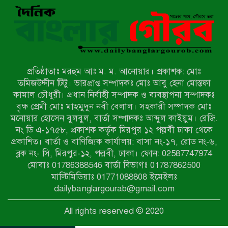
সংবাদ প্রকাশের জেরে সাংবাদিককে দেখে
নেওয়ার হুমকি দিলেন দোড়া মাদরাসার
পরিচয় দেওয়া সভাপতি
উখিয়ায় বিজিবির অভিযানে ৪০ হাজার
ইয়াবাসহ যুবক আটক
প্রতিষ্ঠাতাঃ মরহুম আঃ ম. ম. আনোয়ার। প্রকাশক: মোঃ
পোরশায় ৭ মাসে ১৯ জনের অপমৃত্যু,
তমিজউদ্দীন টিটু। ভারপ্রাপ্ত সম্পাদকঃ মোঃ আবু হেনা মোস্তফা
শীর্ষে আত্মহত্যা
কামাল চৌধুরী। প্রধান নির্বাহী সম্পাদক ও ব্যবস্থাপনা সম্পাদকঃ
বৃক্ষ প্রেমী মোঃ মাহমুদুন নবী বেলাল। সহকারী সম্পাদক মোঃ
মনোয়ার হোসেন বুলবুল, বার্তা সম্পাদকঃ আব্দুল কাইয়ুম। রেজি.
হিন্দু বৌদ্ধ খ্রিস্টান কল্যাণ ফ্রন্টের
নং ডি এ-১৭৫৮, প্রকাশক কর্তৃক মিরপুর ১২ পল্লবী ঢাকা থেকে
নীলফামারী কমিটি নিয়ে প্রশ্ন, প্রতিবাদে
প্রকাশিত। বার্তা ও বাণিজ্যিক কার্যালয়: বাসা নং-১৭, রোড নং-৬,
সদস্য সচিব
ব্লক নং- সি, মিরপুর-১২, পল্লবী, ঢাকা। ফোন: 02587747974
দরিয়ানগরে প্যারাসেইলিং দুর্ঘটনায় পর্যটক
মোবাঃ 01786388546 বার্তা বিভাগঃ 01787862500
নিহত: হত্যা মামলার প্রধান আসামি ঢাকায়
মাল্টিমিডিয়াঃ 01771088808 ইমেইলঃ
র‌্যাবের জালে
dailybanglargourab@gmail.com
আদাচাকী দক্ষিণপাড়া ফ্রেন্ডস ক্লাবের
All rights reserved © 2020
আয়োজনে ফুটবল টুর্নামেন্টের ফাইনাল