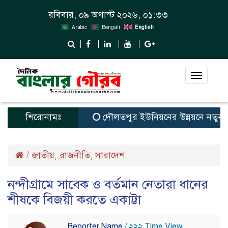
রবিবার, ০৯ অগাস্ট ২০২৬, ০১:৩৩
Arabic
Bengali
English
Toggle
navigat
শিরোনামঃ
দৌলতপুর ইউনিয়নের উন্নয়নে নতুন স্বপ্
/
জাতীয়
রাজনীতি
সারাদেশ
,
,
নন্দীগ্রামে সাবেক ও বর্তমান নেতারা ধানের
শীষকে বিজয়ী করতে একাট্টা
Reporter Name
/ ২২২ Time View