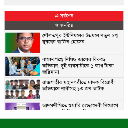
⇌ সর্বশেষ
❅ জনপ্রিয়
দৌলতপুর ইউনিয়নের উন্নয়নে নতুন স্বপ্ন
বুনছেন রাজিব হোসেন
বাকেরগঞ্জে নিষিদ্ধ জালের বিরুদ্ধে
অভিযান, দুই ব্যবসায়ীকে ১ লাখ টাকা
জরিমানা
রাজশাহীর মহানগরীতে মাদক বিরোধী
অভিযানে নারীসহ ১৩ জন আটক
আদমদীঘিতে শুমারি স্বেচ্ছাসেবী নিয়োগে
যোগ্যতার ভিত্তিতে তালিকা প্রকাশ;
নির্বাচিতদের আ.লীগ ট্যাগে প্রচারণা