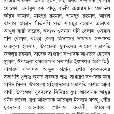
কেএম শফিউল আলম সুমন, সাংগঠনিক সম্পাদক গোলাম
মোস্তফা, এনামুল হক বাচ্চু, ইউপি চেয়ারম্যান রেজাউল
করিম কামাল, মাহবুর রহমান, শামছুর রহমান, আবুল
কালাম আজাদ, বিএনপি নেতা শামছুর রহমান, প্রভাষক
আব্দুল বারী বারেক, অধ্যক্ষ ওসমান গনি বেলাল ওসমান
গণি বেলাল, বগুড়া জেলা জিসাসের সাধারণ সম্পাদক
ফারুকুল ইসলাম, উপজেলা যুবদলের সাবেক সভাপতি
ফজলুর রহমান, সাবেক সাধারণ সম্পাদক আখতার হোসেন
দুলাল, উপজেলা কৃষকদলের সভাপতি ইস্কান্দার মির্জা মিঠু,
সাধারণ সম্পাদক আব্দুল হান্নান, পৌর কৃষকদলের
সভাপতি সুশান্ত কুমার সরকার শান্ত, সাধারণ সম্পাদক আবু
সাঈদ মিলন, উপজেলা মহিলাদলের সভাপতি রেশমা আরা
সাথী, উপজেলা যুবদলের সিনিয়র যুগ্ম আহবায়ক আব্দুর
রউফ রুবেল, যুগ্ম আহবায়ক আরিফুল ইসলাম মজনু, পৌর
যুবদলের আহবায়ক গোলাম রব্বানী, উপজেলা