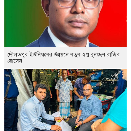
দৌলতপুর ইউনিয়নের উন্নয়নে নতুন স্বপ্ন বুনছেন রাজিব
হোসেন