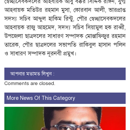
স্বেচ্ছাসেবকদলের আহবায়ক আবু বক্কর সিদ্দিক রঙ্গিন, যুগ্ম
আহবায়ক মতিউর রহমান মুসা, কোরবান আলী, ভারপ্রাপ্ত
সদস্য সচিব আব্দুল হাকিম রিন্টু, পৌর স্বেচ্ছাসেবকদলের
আহবায়ক রাজু আহমেদ, সদস্য সচিব সিয়ামুল হক রাব্বী,
উপজেলা ছাত্রদলের সাধারণ সম্পাদক মোস্তাফিজুর রহমান
তারেক, পৌর ছাত্রদলের সভাপতি রাকিবুল হাসান পলিন
ও সাধারণ সম্পাদক নূরনবী প্রমুখ।
আপনার মতামত লিখুন :
Comments are closed.
More News Of This Category