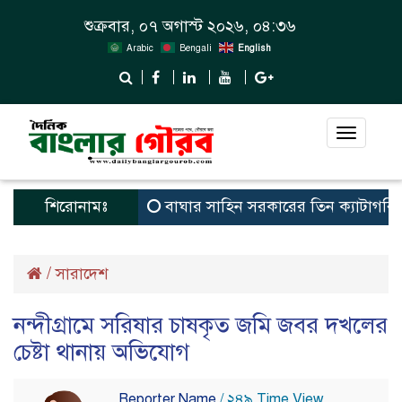
শুক্রবার, ০৭ অগাস্ট ২০২৬, ০৪:৩৬
Arabic
Bengali
English
Toggle
navigat
শিরোনামঃ
বাঘার সাহিন সরকারের তিন ক্যাটাগরিতে প্রথম স
/
সারাদেশ
নন্দীগ্রামে সরিষার চাষকৃত জমি জবর দখলের
চেষ্টা থানায় অভিযোগ
Reporter Name
/ ২৪৯ Time View