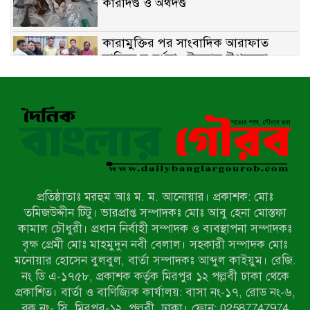
কারাদণ্ড ও অর্থদণ্ড
কারামুক্তির পর সাংবাদিক আরাফাত
সানিকে সংবর্ধনা, টেকনাফ উপজেলা
প্রেসক্লাবের ফুলেল শুভেচ্ছা
বাকেরগঞ্জে সাজাপ্রাপ্ত আসামি গ্রেপ্তার
মিয়ানমারের সীমান্তে স্থলমাইন বিস্ফোরণ:
উখিয়ার এক যুবকের পা বিচ্ছিন্ন
প্রতিষ্ঠাতাঃ মরহুম আঃ ম. ম. আনোয়ার। প্রকাশক: মোঃ
৭ম শ্রেণি পড়ুয়া কন্যাকে উত্ত্যক্ত করার
তমিজউদ্দীন টিটু। ভারপ্রাপ্ত সম্পাদকঃ মোঃ আবু হেনা মোস্তফা
প্রতিবাদ করায় পিতাকে কু*পি*য়ে
কামাল চৌধুরী। প্রধান নির্বাহী সম্পাদক ও ব্যবস্থাপনা সম্পাদকঃ
জ*খ*ম…!!
বৃক্ষ প্রেমী মোঃ মাহমুদুন নবী বেলাল। সহকারী সম্পাদক মোঃ
মনোয়ার হোসেন বুলবুল, বার্তা সম্পাদকঃ আব্দুল কাইয়ুম। রেজি.
জুলাই গণঅভ্যুত্থান দিবস-২০২৬ উপলক্ষে
নং ডি এ-১৭৫৮, প্রকাশক কর্তৃক মিরপুর ১২ পল্লবী ঢাকা থেকে
নীলফামারীতে শহিদদের স্মরণে দোয়া
প্রকাশিত। বার্তা ও বাণিজ্যিক কার্যালয়: বাসা নং-১৭, রোড নং-৬,
মাহফিল ও আলোচনা সভা অনুষ্ঠিত
ব্লক নং- সি, মিরপুর-১২, পল্লবী, ঢাকা। ফোন: 02587747974