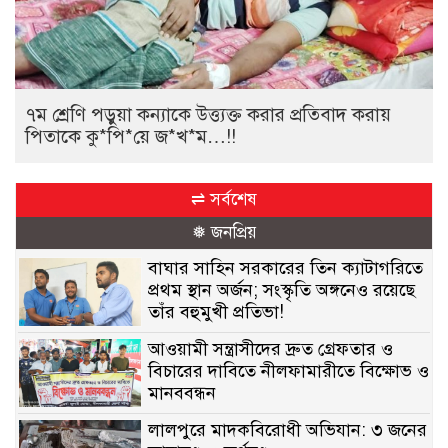
৭ম শ্রেণি পড়ুয়া কন্যাকে উত্ত্যক্ত করার প্রতিবাদ করায়
পিতাকে কু*পি*য়ে জ*খ*ম…!!
⇌ সর্বশেষ
❅ জনপ্রিয়
বাঘার সাহিন সরকারের তিন ক্যাটাগরিতে
প্রথম স্থান অর্জন; সংস্কৃতি অঙ্গনেও রয়েছে
তাঁর বহুমুখী প্রতিভা!
আওয়ামী সন্ত্রাসীদের দ্রুত গ্রেফতার ও
বিচারের দাবিতে নীলফামারীতে বিক্ষোভ ও
মানববন্ধন
লালপুরে মাদকবিরোধী অভিযান: ৩ জনের