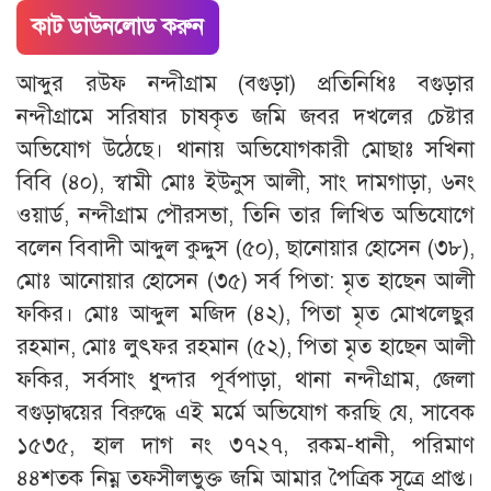
কাট ডাউনলোড করুন
আব্দুর রউফ নন্দীগ্রাম (বগুড়া) প্রতিনিধিঃ বগুড়ার
নন্দীগ্রামে সরিষার চাষকৃত জমি জবর দখলের চেষ্টার
অভিযোগ উঠেছে। থানায় অভিযোগকারী মোছাঃ সখিনা
বিবি (৪০), স্বামী মোঃ ইউনুস আলী, সাং দামগাড়া, ৬নং
ওয়ার্ড, নন্দীগ্রাম পৌরসভা, তিনি তার লিখিত অভিযোগে
বলেন বিবাদী আব্দুল কুদ্দুস (৫০), ছানোয়ার হোসেন (৩৮),
মোঃ আনোয়ার হোসেন (৩৫) সর্ব পিতা: মৃত হাছেন আলী
ফকির। মোঃ আব্দুল মজিদ (৪২), পিতা মৃত মোখলেছুর
রহমান, মোঃ লুৎফর রহমান (৫২), পিতা মৃত হাছেন আলী
ফকির, সর্বসাং ধুন্দার পূর্বপাড়া, থানা নন্দীগ্রাম, জেলা
বগুড়াদ্বয়ের বিরুদ্ধে এই মর্মে অভিযোগ করছি যে, সাবেক
১৫৩৫, হাল দাগ নং ৩৭২৭, রকম-ধানী, পরিমাণ
৪৪শতক নিম্ন তফসীলভুক্ত জমি আমার পৈত্রিক সূত্রে প্রাপ্ত।