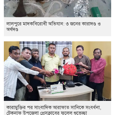
লালপুরে মাদকবিরোধী অভিযান: ৩ জনের কারাদণ্ড ও
অর্থদণ্ড
কারামুক্তির পর সাংবাদিক আরাফাত সানিকে সংবর্ধনা,
টেকনাফ উপজেলা প্রেসক্লাবের ফুলেল শুভেচ্ছা