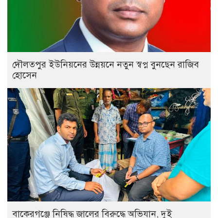
দৌলতপুর ইউনিয়নের উন্নয়নে নতুন স্বপ্ন বুনছেন রাজিব
হোসেন
বাকেরগঞ্জে নিষিদ্ধ জালের বিরুদ্ধে অভিযান, দুই