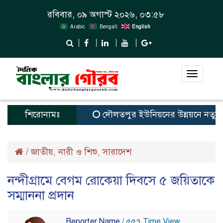
রবিবার, ০৯ অগাস্ট ২০২৬, ০৩:৫৮
Arabic
Bengali
English
Toggle
navigat
শিরোনামঃ
দৌলতপুর ইউনিয়নের উন্নয়নে নতুন স্বপ্
/
জাতীয়
নারী ও শিশু
সারাদেশ
,
,
নন্দীগ্রামে বেগম রোকেয়া দিবসে ৫ জয়িতাকে
সম্মাননা প্রদান
Reporter Name
/ ৫৫৭ Time View