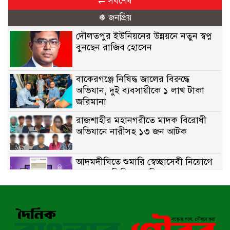
⇌ সর্বশেষ
❅ জনপ্রিয়
দৌলতপুর ইউনিয়নের উন্নয়নে নতুন স্বপ্ন
বুনছেন রাজিব হোসেন
বাকেরগঞ্জে নিষিদ্ধ জালের বিরুদ্ধে
অভিযান, দুই ব্যবসায়ীকে ১ লাখ টাকা
জরিমানা
রাজশাহীর মহানগরীতে মাদক বিরোধী
অভিযানে নারীসহ ১৩ জন আটক
আদমদীঘিতে শুমারি স্বেচ্ছাসেবী নিয়োগে
যোগ্যতার ভিত্তিতে তালিকা প্রকাশ;
নির্বাচিতদের আ.লীগ ট্যাগে প্রচারণা
সংবাদ প্রকাশের জেরে সাংবাদিককে দেখে
নেওয়ার হুমকি দিলেন দোড়া মাদরাসার
পরিচয় দেওয়া সভাপতি