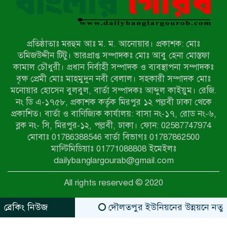
উখিয়ায় বিজিবির অভিযানে ৪০ হাজার
ইয়াবাসহ যুবক আটক
প্রতিষ্ঠাতাঃ মরহুম আঃ ম. ম. আনোয়ার। প্রকাশক: মোঃ
পোরশায় ৭ মাসে ১৯ জনের অপমৃত্যু,
তমিজউদ্দীন টিটু। ভারপ্রাপ্ত সম্পাদকঃ মোঃ আবু হেনা মোস্তফা
শীর্ষে আত্মহত্যা
কামাল চৌধুরী। প্রধান নির্বাহী সম্পাদক ও ব্যবস্থাপনা সম্পাদকঃ
বৃক্ষ প্রেমী মোঃ মাহমুদুন নবী বেলাল। সহকারী সম্পাদক মোঃ
মনোয়ার হোসেন বুলবুল, বার্তা সম্পাদকঃ আব্দুল কাইয়ুম। রেজি.
হিন্দু বৌদ্ধ খ্রিস্টান কল্যাণ ফ্রন্টের
নং ডি এ-১৭৫৮, প্রকাশক কর্তৃক মিরপুর ১২ পল্লবী ঢাকা থেকে
নীলফামারী কমিটি নিয়ে প্রশ্ন, প্রতিবাদে
প্রকাশিত। বার্তা ও বাণিজ্যিক কার্যালয়: বাসা নং-১৭, রোড নং-৬,
সদস্য সচিব
ব্লক নং- সি, মিরপুর-১২, পল্লবী, ঢাকা। ফোন: 02587747974
দরিয়ানগরে প্যারাসেইলিং দুর্ঘটনায় পর্যটক
মোবাঃ 01786388546 বার্তা বিভাগঃ 01787862500
নিহত: হত্যা মামলার প্রধান আসামি ঢাকায়
মাল্টিমিডিয়াঃ 01771088808 ইমেইলঃ
র‌্যাবের জালে
dailybanglargourab@gmail.com
আদাচাকী দক্ষিণপাড়া ফ্রেন্ডস ক্লাবের
All rights reserved © 2020
আয়োজনে ফুটবল টুর্নামেন্টের ফাইনাল
অনুষ্ঠিত
ব্রেকিং নিউজ
দৌলতপুর ইউনিয়নের উন্নয়নে নতুন স্বপ
zahidit.com