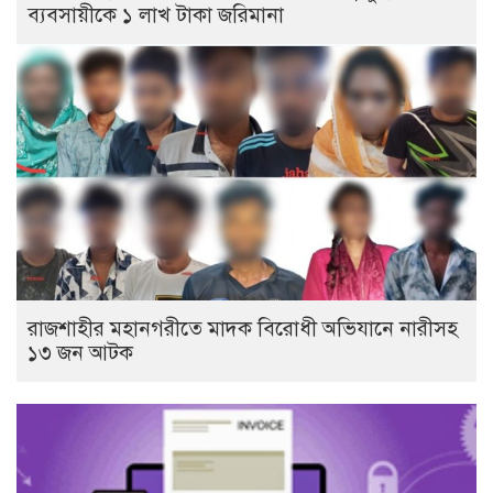
ব্যবসায়ীকে ১ লাখ টাকা জরিমানা
রাজশাহীর মহানগরীতে মাদক বিরোধী অভিযানে নারীসহ
১৩ জন আটক