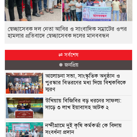
স্বেচ্ছাসেবক দল নেতা আবির ও সাংবাদিক সম্রাটের ওপর
হামলার প্রতিবাদে স্বেচ্ছাসেবক দলের মানববন্ধন
⇌ সর্বশেষ
❅ জনপ্রিয়
আলোচনা সভা, সাংস্কৃতিক অনুষ্ঠান ও
পুরস্কার বিতরণের মধ্য দিয়ে বিশ্বকবিকে
স্মরণ
উখিয়ায় বিজিবির বড় ধরনের সাফল্য:
সাড়ে ৩ লাখ ইয়াবাসহ আটক ২
নন্দীগ্রামে দুই কৃষি কর্মকর্তা কে বিদায়
সংবর্ধনা প্রদান