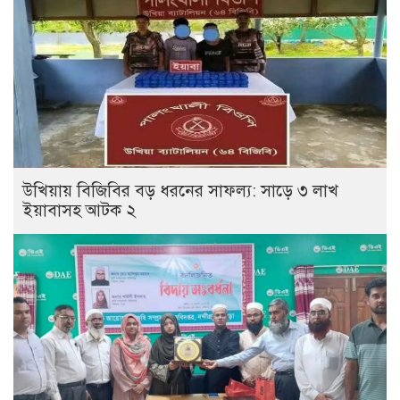
উখিয়ায় বিজিবির বড় ধরনের সাফল্য: সাড়ে ৩ লাখ
ইয়াবাসহ আটক ২