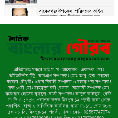
বাকেরগঞ্জ উপজেলা পরিষদের ভাইস
চেয়ারম্যান পদে নির্বাচন করতে চান
যুবনেতা আতাউর রহমান রোমান
১১ শিক্ষকের ১১ পরীক্ষার্থী, পাস মাত্র ১:
নেছারাবাদের মৈশানী বালিকা বিদ্যালয়ের
ফল বিপর্যয়
স্বেচ্ছাসেবক দল নেতা আবির ও সাংবাদিক
সম্রাটের ওপর হামলার প্রতিবাদে
স্বেচ্ছাসেবক দলের মানববন্ধন
প্রতিষ্ঠাতাঃ মরহুম আঃ ম. ম. আনোয়ার। প্রকাশক: মোঃ
সান্তাহারে চলছে বিদ্যুৎ এর ঘন ঘন
তমিজউদ্দীন টিটু। ভারপ্রাপ্ত সম্পাদকঃ মোঃ আবু হেনা মোস্তফা
লোডশেডিং; অতিষ্ঠ সর্বশ্রেণী পেশার মানুষ
কামাল চৌধুরী। প্রধান নির্বাহী সম্পাদক ও ব্যবস্থাপনা সম্পাদকঃ
বৃক্ষ প্রেমী মোঃ মাহমুদুন নবী বেলাল। সহকারী সম্পাদক মোঃ
মনোয়ার হোসেন বুলবুল, বার্তা সম্পাদকঃ আব্দুল কাইয়ুম। রেজি.
সান্তাহারে রেলওয়ে কর্মকর্তা-কর্মচারীদের
নং ডি এ-১৭৫৮, প্রকাশক কর্তৃক মিরপুর ১২ পল্লবী ঢাকা থেকে
আয়োজনে মানববন্ধন অনুষ্ঠিত
প্রকাশিত। বার্তা ও বাণিজ্যিক কার্যালয়: বাসা নং-১৭, রোড নং-৬,
ব্লক নং- সি, মিরপুর-১২, পল্লবী, ঢাকা। ফোন: 02587747974
দনিয়া কলেজের বিতর্কিত সাবেক ভারপ্রাপ্ত