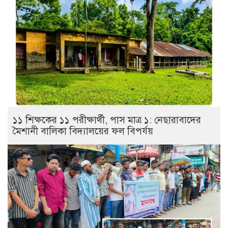
১১ শিক্ষকের ১১ পরীক্ষার্থী, পাস মাত্র ১: নেছারাবাদের
মৈশানী বালিকা বিদ্যালয়ের ফল বিপর্যয়