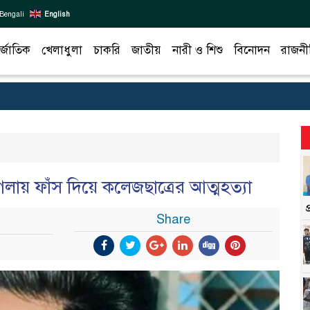
Bengali
English
র্জাতিক
খেলাধুলা
চাকরি
জাতীয়
নারী ও শিশু
বিনোদন
রাজনী
গলায় ফাঁস দিয়ে কলেজছাত্রের আত্মহত্যা
Share