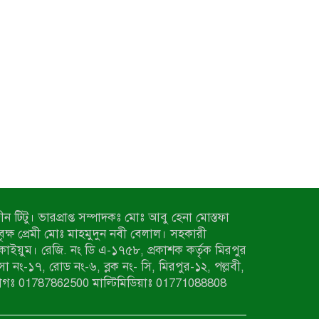
ন টিটু। ভারপ্রাপ্ত সম্পাদকঃ মোঃ আবু হেনা মোস্তফা
 বৃক্ষ প্রেমী মোঃ মাহমুদুন নবী বেলাল। সহকারী
কাইয়ুম। রেজি. নং ডি এ-১৭৫৮, প্রকাশক কর্তৃক মিরপুর
াসা নং-১৭, রোড নং-৬, ব্লক নং- সি, মিরপুর-১২, পল্লবী,
াগঃ 01787862500 মাল্টিমিডিয়াঃ 01771088808