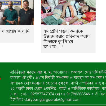
 সাজাপ্রাপ্ত আসামি
৭ম শ্রেণি পড়ুয়া কন্যাকে
উত্ত্যক্ত করার প্রতিবাদ করায়
পিতাকে কু*পি*য়ে
জ*খ*ম…!!
প্রতিষ্ঠাতাঃ মরহুম আঃ ম. ম. আনোয়ার। প্রকাশক: মোঃ তমিজউদ্দী
কামাল চৌধুরী। প্রধান নির্বাহী সম্পাদক ও ব্যবস্থাপনা সম্পাদকঃ
সম্পাদক মোঃ মনোয়ার হোসেন বুলবুল, বার্তা সম্পাদকঃ আব্দুল 
১২ পল্লবী ঢাকা থেকে প্রকাশিত। বার্তা ও বাণিজ্যিক কার্যালয়: ব
ঢাকা। ফোন: 02587747974 মোবাঃ 01786388546 বার্তা বিভ
ইমেইলঃ dailybanglargourab@gmail.com