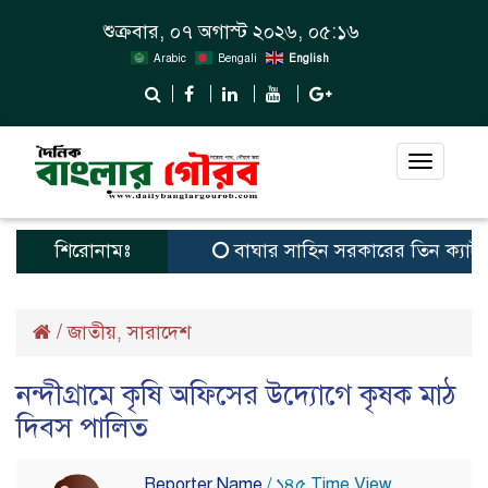
শুক্রবার, ০৭ অগাস্ট ২০২৬, ০৫:১৬
Arabic
Bengali
English
Toggle
navigat
শিরোনামঃ
বাঘার সাহিন সরকারের তিন ক্যাটাগরিতে প
/
জাতীয়
সারাদেশ
,
নন্দীগ্রামে কৃষি অফিসের উদ্যোগে কৃষক মাঠ
দিবস পালিত
Reporter Name
/ ১৪৫ Time View