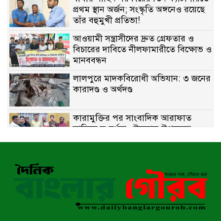
প্রথম স্থান অর্জন; সংস্কৃতি অঙ্গনেও রয়েছে
তাঁর বহুমুখী প্রতিভা!
আওয়ামী সন্ত্রাসীদের দ্রুত গ্রেফতার ও
বিচারের দাবিতে নীলফামারীতে বিক্ষোভ ও
মানববন্ধন
লালপুরে মাদকবিরোধী অভিযান: ৩ জনের
কারাদণ্ড ও অর্থদণ্ড
কারামুক্তির পর সাংবাদিক আরাফাত
সানিকে সংবর্ধনা, টেকনাফ উপজেলা
প্রেসক্লাবের ফুলেল শুভেচ্ছা
বাকেরগঞ্জে সাজাপ্রাপ্ত আসামি গ্রেপ্তার
মিয়ানমারের সীমান্তে স্থলমাইন বিস্ফোরণ:
উখিয়ার এক যুবকের পা বিচ্ছিন্ন