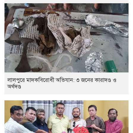
লালপুরে মাদকবিরোধী অভিযান: ৩ জনের কারাদণ্ড ও
অর্থদণ্ড