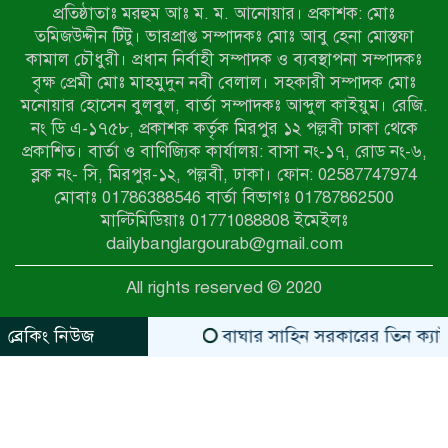
প্রতিষ্ঠাতাঃ মরহুম আঃ ম. ম. আনোয়ার। প্রকাশক: মোঃ
৭ম শ্রেণি পড়ুয়া কন্যাকে উত্ত্যক্ত করার
তমিজউদ্দীন টিটু। ভারপ্রাপ্ত সম্পাদকঃ মোঃ আবু হেনা মোস্তফা
প্রতিবাদ করায় পিতাকে কু*পি*য়ে
কামাল চৌধুরী। প্রধান নির্বাহী সম্পাদক ও ব্যবস্থাপনা সম্পাদকঃ
জ*খ*ম…!!
বৃক্ষ প্রেমী মোঃ মাহমুদুন নবী বেলাল। সহকারী সম্পাদক মোঃ
মনোয়ার হোসেন বুলবুল, বার্তা সম্পাদকঃ আব্দুল কাইয়ুম। রেজি.
জুলাই গণঅভ্যুত্থান দিবস-২০২৬ উপলক্ষে
নং ডি এ-১৭৫৮, প্রকাশক কর্তৃক মিরপুর ১২ পল্লবী ঢাকা থেকে
নীলফামারীতে শহিদদের স্মরণে দোয়া
প্রকাশিত। বার্তা ও বাণিজ্যিক কার্যালয়: বাসা নং-১৭, রোড নং-৬,
মাহফিল ও আলোচনা সভা অনুষ্ঠিত
ব্লক নং- সি, মিরপুর-১২, পল্লবী, ঢাকা। ফোন: 02587747974
বেলকুচিতে বজ্রপাতে শিক্ষার্থীর মৃত্যু
মোবাঃ 01786388546 বার্তা বিভাগঃ 01787862500
মাল্টিমিডিয়াঃ 01771088808 ইমেইলঃ
dailybanglargourab@gmail.com
বেলকুচিতে গণঅভ্যুত্থান দিবসে ইসলামী
All rights reserved © 2020
আন্দোলনের গণমিছিল ও গণহত্যার
বিচারের দাবি
ব্রেকিং নিউজ
বাঘার সাহিন সরকারের তিন ক্যাটাগরিতে 
zahidit.com
https://www.kaabait.com