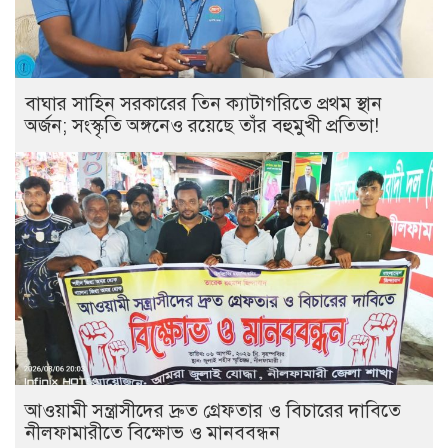
বাঘার সাহিন সরকারের তিন ক্যাটাগরিতে প্রথম স্থান
অর্জন; সংস্কৃতি অঙ্গনেও রয়েছে তাঁর বহুমুখী প্রতিভা!
আওয়ামী সন্ত্রাসীদের দ্রুত গ্রেফতার ও বিচারের দাবিতে
নীলফামারীতে বিক্ষোভ ও মানববন্ধন