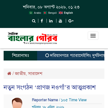
শনিবার, ০৮ অগাস্ট ২০২৬, ০১:২৩
Arabic
Bengali
English
Toggle
navigat
শিরোনামঃ
দরিয়ানগরে প্যারাসেইলিং দুর্ঘটনায় পর্যট
/
জাতীয়
সারাদেশ
,
নতুন সংগঠন ‘প্রাণজ নওগাঁ’র আত্মপ্রকাশ
Reporter Name
/ ১০৫ Time View
শনিবার, ১৮ এপ্রিল, ২০২৬