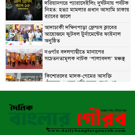
দরিয়ানগরে প্যারাসেইলিং দুর্ঘটনায় পর্যটক
নিহত: হত্যা মামলার প্রধান আসামি ঢাকায়
র‌্যাবের জালে
আদাচাকী দক্ষিণপাড়া ফ্রেন্ডস ক্লাবের
আয়োজনে ফুটবল টুর্নামেন্টের ফাইনাল
অনুষ্ঠিত
নওগাঁর বদলগাছীতে মানাপের
সচেতনতামূলক নাটক ‘পালাবদল’ মঞ্চস্থ
কিশোরদের মাদক-গেমের আসক্তি
ঠেকাতে, ‘এসো গড়ি নতুন দেশ’-এর
ফুটবল বিতরণ
রাজশাহীতে নগদ অর্থ ও হেরোইন-সহ
স্বামী-স্ত্রী আটক
নন্দীগ্রামে সরকারি খাস জমির রাস্তা দখল,
চলাচলে চরম দুর্ভোগ; ইউএনওর হস্তক্ষেপ