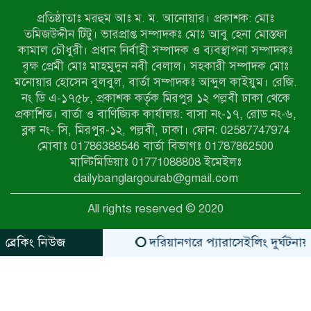
কামনা
প্রতিষ্ঠাতাঃ মরহুম আঃ ম. ম. আনোয়ার। প্রকাশক: মোঃ
নাটোরের পাটুলে পানিতে ডুবে নন্দীগ্রামের
তমিজউদ্দীন টিটু। ভারপ্রাপ্ত সম্পাদকঃ মোঃ আবু হেনা মোস্তফা
স্কুলছাত্রের মর্মান্তিক মৃত্যু
কামাল চৌধুরী। প্রধান নির্বাহী সম্পাদক ও ব্যবস্থাপনা সম্পাদকঃ
বৃক্ষ প্রেমী মোঃ মাহমুদুন নবী বেলাল। সহকারী সম্পাদক মোঃ
মনোয়ার হোসেন বুলবুল, বার্তা সম্পাদকঃ আব্দুল কাইয়ুম। রেজি.
সেনাবাহিনীর চাকরি হারিয়ে ভুয়া ডিবি
নং ডি এ-১৭৫৮, প্রকাশক কর্তৃক মিরপুর ১২ পল্লবী ঢাকা থেকে
পুলিশ পরিচয়ে চাঁদাবাজি, গণপিটুনির পর
প্রকাশিত। বার্তা ও বাণিজ্যিক কার্যালয়: বাসা নং-১৭, রোড নং-৬,
কারাগারে প্রতারক।
ব্লক নং- সি, মিরপুর-১২, পল্লবী, ঢাকা। ফোন: 02587747974
বাঘার সাহিন সরকারের তিন ক্যাটাগরিতে
মোবাঃ 01786388546 বার্তা বিভাগঃ 01787862500
প্রথম স্থান অর্জন; সংস্কৃতি অঙ্গনেও রয়েছে
মাল্টিমিডিয়াঃ 01771088808 ইমেইলঃ
তাঁর বহুমুখী প্রতিভা!
dailybanglargourab@gmail.com
আওয়ামী সন্ত্রাসীদের দ্রুত গ্রেফতার ও
All rights reserved © 2020
বিচারের দাবিতে নীলফামারীতে বিক্ষোভ ও
মানববন্ধন
ব্রেকিং নিউজ
দরিয়ানগরে প্যারাসেইলিং দুর্ঘটনায় পর্য
zahidit.com