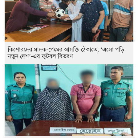
কিশোরদের মাদক-গেমের আসক্তি ঠেকাতে, ‘এসো গড়ি
নতুন দেশ’-এর ফুটবল বিতরণ