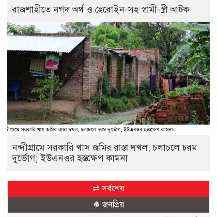
রাজশাহীতে নগদ অর্থ ও হেরোইন-সহ স্বামী-স্ত্রী আটক
নন্দীগ্রামে সরকারি খাস জমির রাস্তা দখল, চলাচলে চরম
দুর্ভোগ; ইউএনওর হস্তক্ষেপ কামনা
⇌ সর্বশেষ
❅ জনপ্রিয়