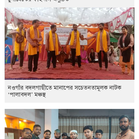
নওগাঁর বদলগাছীতে মানাপের সচেতনতামূলক নাটক
‘পালাবদল’ মঞ্চস্থ