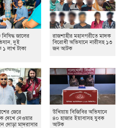
 নিষিদ্ধ জালের
রাজশাহীর মহানগরীতে মাদক
ভিযান, দুই
বিরোধী অভিযানে নারীসহ ১৩
ে ১ লাখ টাকা
জন আটক
কাশের জেরে
উখিয়ায় বিজিবির অভিযানে
কে দেখে নেওয়ার
৪০ হাজার ইয়াবাসহ যুবক
েন দোড়া মাদরাসার
আটক