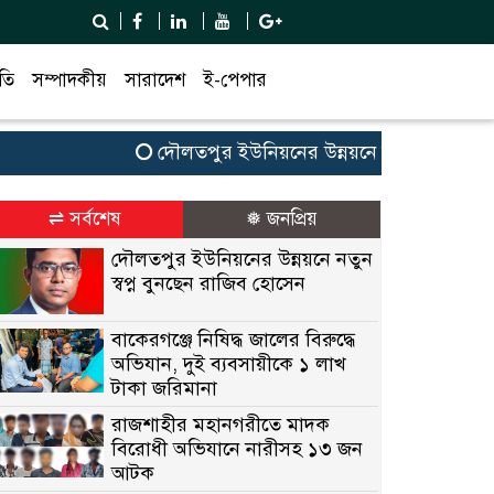
তি
সম্পাদকীয়
সারাদেশ
ই-পেপার
দৌলতপুর ইউনিয়নের উন্নয়নে নতুন স্বপ্ন বুনছেন 
⇌ সর্বশেষ
❅ জনপ্রিয়
দৌলতপুর ইউনিয়নের উন্নয়নে নতুন
স্বপ্ন বুনছেন রাজিব হোসেন
বাকেরগঞ্জে নিষিদ্ধ জালের বিরুদ্ধে
অভিযান, দুই ব্যবসায়ীকে ১ লাখ
টাকা জরিমানা
রাজশাহীর মহানগরীতে মাদক
বিরোধী অভিযানে নারীসহ ১৩ জন
আটক