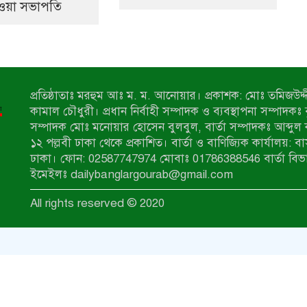
ওয়া সভাপতি
প্রতিষ্ঠাতাঃ মরহুম আঃ ম. ম. আনোয়ার। প্রকাশক: মোঃ তমিজউদ্দী
কামাল চৌধুরী। প্রধান নির্বাহী সম্পাদক ও ব্যবস্থাপনা সম্পাদকঃ
সম্পাদক মোঃ মনোয়ার হোসেন বুলবুল, বার্তা সম্পাদকঃ আব্দুল 
১২ পল্লবী ঢাকা থেকে প্রকাশিত। বার্তা ও বাণিজ্যিক কার্যালয়: ব
ঢাকা। ফোন: 02587747974 মোবাঃ 01786388546 বার্তা বিভ
ইমেইলঃ dailybanglargourab@gmail.com
All rights reserved © 2020
zahidit.com