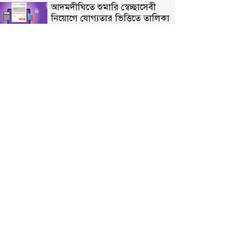
আদমদীঘিতে শুমারি স্বেচ্ছাসেবী
নিয়োগে যোগ্যতার ভিত্তিতে তালিকা
প্রকাশ; নির্বাচিতদের আ.লীগ ট্যাগে
প্রচারণা
সংবাদ প্রকাশের জেরে সাংবাদিককে
দেখে নেওয়ার হুমকি দিলেন দোড়া
মাদরাসার পরিচয় দেওয়া সভাপতি
উখিয়ায় বিজিবির অভিযানে ৪০
হাজার ইয়াবাসহ যুবক আটক
পোরশায় ৭ মাসে ১৯ জনের
অপমৃত্যু, শীর্ষে আত্মহত্যা
হিন্দু বৌদ্ধ খ্রিস্টান কল্যাণ ফ্রন্টের
নীলফামারী কমিটি নিয়ে প্রশ্ন,
প্রতিবাদে সদস্য সচিব
দরিয়ানগরে প্যারাসেইলিং দুর্ঘটনায়
পর্যটক নিহত: হত্যা মামলার প্রধান