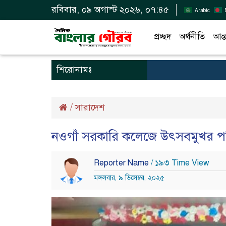
রবিবার, ০৯ অগাস্ট ২০২৬, ০৭:৪৫
Arabic
প্রচ্ছদ
অর্থনীতি
আন্ত
শিরোনামঃ
/
সারাদেশ
নওগাঁ সরকারি কলেজে উৎসবমুখর পরিব
Reporter Name
/ ১৯৩ Time View
মঙ্গলবার, ৯ ডিসেম্বর, ২০২৫