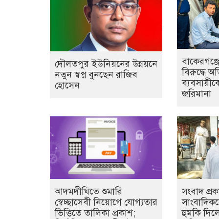
বাকেরগঞ্জে
দৌলতপুর ইউনিয়নের উন্নয়নে
বিরুদ্ধে অ
নতুন স্বপ্ন বুনছেন রাজিব
ব্যবসায়ীক
হোসেন
জরিমানা
আদমদীঘিতে শুমারি
সংবাদ প্র
স্বেচ্ছাসেবী নিয়োগে যোগ্যতার
সাংবাদিক
ভিত্তিতে তালিকা প্রকাশ;
হুমকি দিল