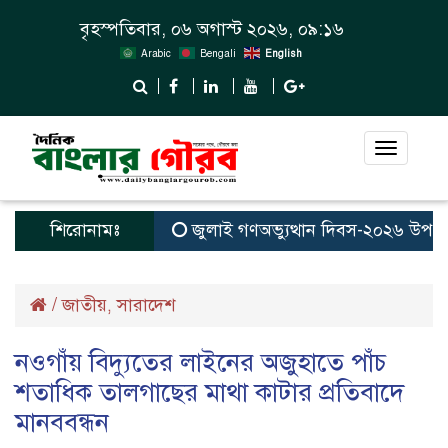
বৃহস্পতিবার, ০৬ অগাস্ট ২০২৬, ০৯:১৬
Arabic
Bengali
English
Toggle
navigat
শিরোনামঃ
জুলাই গণঅভ্যুত্থান দিবস-২০২৬ উপলক্ষে ন
/
জাতীয়
সারাদেশ
,
নওগাঁয় বিদ্যুতের লাইনের অজুহাতে পাঁচ
শতাধিক তালগাছের মাথা কাটার প্রতিবাদে
মানববন্ধন