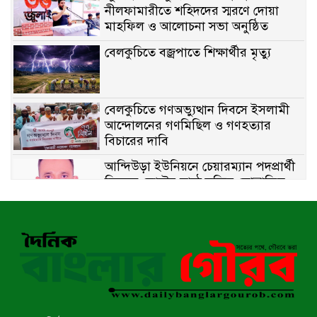
নীলফামারীতে শহিদদের স্মরণে দোয়া
মাহফিল ও আলোচনা সভা অনুষ্ঠিত
বেলকুচিতে বজ্রপাতে শিক্ষার্থীর মৃত্যু
বেলকুচিতে গণঅভ্যুত্থান দিবসে ইসলামী
আন্দোলনের গণমিছিল ও গণহত্যার
বিচারের দাবি
আন্দিউড়া ইউনিয়নে চেয়ারম্যান পদপ্রার্থী
হিসেবে ভোটের মাঠে সক্রিয় মোত্তাকিম
চৌধুরী
নন্দীগ্রামে বিএনপির বিশাল বিজয় র‍্যালী
নওগাঁয় সন্ত্রাসী হামলায় বিএনপি নেতা
গুরুতর জখম