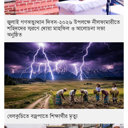
জুলাই গণঅভ্যুত্থান দিবস-২০২৬ উপলক্ষে নীলফামারীতে
শহিদদের স্মরণে দোয়া মাহফিল ও আলোচনা সভা
অনুষ্ঠিত
বেলকুচিতে বজ্রপাতে শিক্ষার্থীর মৃত্যু