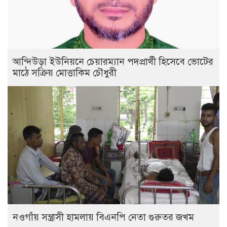
আন্দিউড়া ইউনিয়নে চেয়ারম্যান পদপ্রার্থী হিসেবে ভোটের
মাঠে সক্রিয় মোত্তাকিম চৌধুরী
নওগাঁয় সন্ত্রাসী হামলায় বিএনপি নেতা গুরুতর জখম