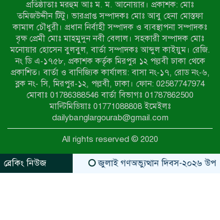
প্রতিষ্ঠাতাঃ মরহুম আঃ ম. ম. আনোয়ার। প্রকাশক: মোঃ
টেকনাফের পাহাড়ে র‍্যাবের অভিযান:
তমিজউদ্দীন টিটু। ভারপ্রাপ্ত সম্পাদকঃ মোঃ আবু হেনা মোস্তফা
অপহৃত ৩ রোহিঙ্গা উদ্ধার, গ্রেপ্তার ১
কামাল চৌধুরী। প্রধান নির্বাহী সম্পাদক ও ব্যবস্থাপনা সম্পাদকঃ
বৃক্ষ প্রেমী মোঃ মাহমুদুন নবী বেলাল। সহকারী সম্পাদক মোঃ
মনোয়ার হোসেন বুলবুল, বার্তা সম্পাদকঃ আব্দুল কাইয়ুম। রেজি.
পোরশায় গণঅভ্যুত্থান দিবসে শহিদ ও
নং ডি এ-১৭৫৮, প্রকাশক কর্তৃক মিরপুর ১২ পল্লবী ঢাকা থেকে
জুলাই যোদ্ধাদের সংবর্ধনা
প্রকাশিত। বার্তা ও বাণিজ্যিক কার্যালয়: বাসা নং-১৭, রোড নং-৬,
ব্লক নং- সি, মিরপুর-১২, পল্লবী, ঢাকা। ফোন: 02587747974
৩৬ জুলাই মহামুক্তি দিবস: শ্রমজীবী
মোবাঃ 01786388546 বার্তা বিভাগঃ 01787862500
মানুষের অধিকার রক্ষায় সিরাজগঞ্জে শ্রমিক
মাল্টিমিডিয়াঃ 01771088808 ইমেইলঃ
অধিকার পরিষদের জোরালো অবস্থান
dailybanglargourab@gmail.com
বাকেরগঞ্জে ইমাম, মোয়াজ্জিন ও
All rights reserved © 2020
খাদেমদের সাথে এমপি আবুল হোসেনের
মতবিনিময় সভা
ব্রেকিং নিউজ
জুলাই গণঅভ্যুত্থান দিবস-২০২৬ উপলক্ষে 
zahidit.com
https://www.kaabait.com