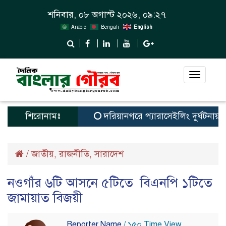
শনিবার, ০৮ অগাস্ট ২০২৬, ০৯:২৭
Arabic
Bengali
English
Toggle
navigat
শিরোনামঃ
দরিয়ানগরে প্যারাসেইলিং দুর্ঘটনায় পর্যট
/
জাতীয়
রাজনীতি
সারাদেশ
,
,
নওগাঁর ৬টি আসনে ৫টিতে বিএনপি ১টিতে
জামায়াত বিজয়ী
Reporter Name
/ ১৫০ Time View