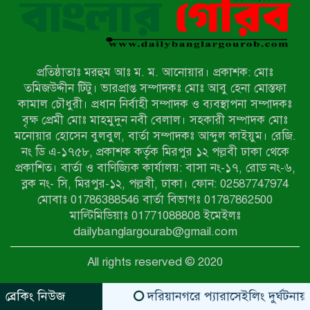
নন্দীগ্রামে সরকারি খাস জমির রাস্তা দখল,
চলাচলে চরম দুর্ভোগ; ইউএনওর হস্তক্ষেপ
কামনা
প্রতিষ্ঠাতাঃ মরহুম আঃ ম. ম. আনোয়ার। প্রকাশক: মোঃ
নাটোরের পাটুলে পানিতে ডুবে নন্দীগ্রামের
তমিজউদ্দীন টিটু। ভারপ্রাপ্ত সম্পাদকঃ মোঃ আবু হেনা মোস্তফা
স্কুলছাত্রের মর্মান্তিক মৃত্যু
কামাল চৌধুরী। প্রধান নির্বাহী সম্পাদক ও ব্যবস্থাপনা সম্পাদকঃ
বৃক্ষ প্রেমী মোঃ মাহমুদুন নবী বেলাল। সহকারী সম্পাদক মোঃ
মনোয়ার হোসেন বুলবুল, বার্তা সম্পাদকঃ আব্দুল কাইয়ুম। রেজি.
সেনাবাহিনীর চাকরি হারিয়ে ভুয়া ডিবি
নং ডি এ-১৭৫৮, প্রকাশক কর্তৃক মিরপুর ১২ পল্লবী ঢাকা থেকে
পুলিশ পরিচয়ে চাঁদাবাজি, গণপিটুনির পর
প্রকাশিত। বার্তা ও বাণিজ্যিক কার্যালয়: বাসা নং-১৭, রোড নং-৬,
কারাগারে প্রতারক।
ব্লক নং- সি, মিরপুর-১২, পল্লবী, ঢাকা। ফোন: 02587747974
বাঘার সাহিন সরকারের তিন ক্যাটাগরিতে
মোবাঃ 01786388546 বার্তা বিভাগঃ 01787862500
প্রথম স্থান অর্জন; সংস্কৃতি অঙ্গনেও রয়েছে
মাল্টিমিডিয়াঃ 01771088808 ইমেইলঃ
তাঁর বহুমুখী প্রতিভা!
dailybanglargourab@gmail.com
আওয়ামী সন্ত্রাসীদের দ্রুত গ্রেফতার ও
All rights reserved © 2020
বিচারের দাবিতে নীলফামারীতে বিক্ষোভ ও
মানববন্ধন
ব্রেকিং নিউজ
দরিয়ানগরে প্যারাসেইলিং দুর্ঘটনায় পর্য