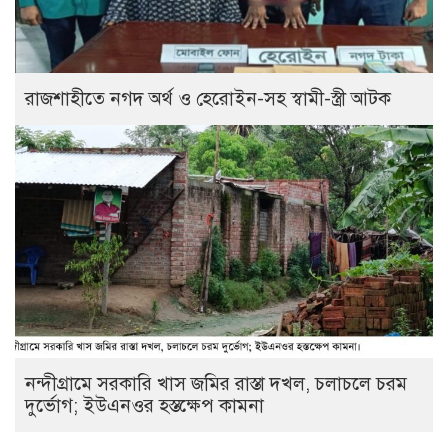
রাজশাহীতে নগদ অর্থ ও হেরোইন-সহ স্বামী-স্ত্রী আটক
নন্দীগ্রামে সরকারি খাস জমির রাস্তা দখল, চলাচলে চরম
দুর্ভোগ; ইউএনওর হস্তক্ষেপ কামনা