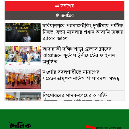
⇌ সর্বশেষ
❅ জনপ্রিয়
দরিয়ানগরে প্যারাসেইলিং দুর্ঘটনায় পর্যটক
নিহত: হত্যা মামলার প্রধান আসামি ঢাকায়
র‌্যাবের জালে
আদাচাকী দক্ষিণপাড়া ফ্রেন্ডস ক্লাবের
আয়োজনে ফুটবল টুর্নামেন্টের ফাইনাল
অনুষ্ঠিত
নওগাঁর বদলগাছীতে মানাপের
সচেতনতামূলক নাটক ‘পালাবদল’ মঞ্চস্থ
কিশোরদের মাদক-গেমের আসক্তি
ঠেকাতে, ‘এসো গড়ি নতুন দেশ’-এর
ফুটবল বিতরণ
রাজশাহীতে নগদ অর্থ ও হেরোইন-সহ
স্বামী-স্ত্রী আটক