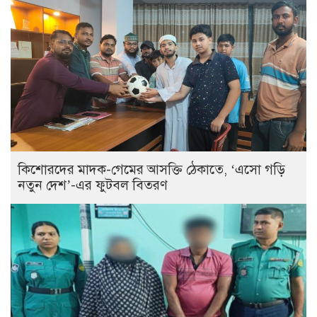
কিশোরদের মাদক-গেমের আসক্তি ঠেকাতে, ‘এসো গড়ি
নতুন দেশ’-এর ফুটবল বিতরণ