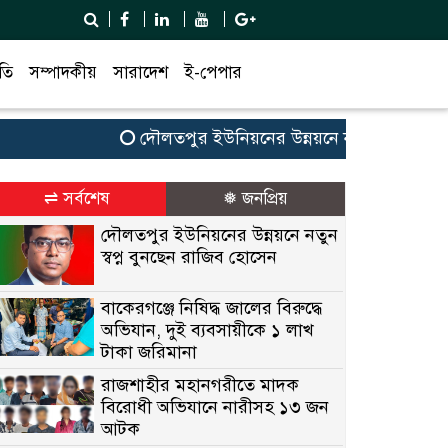
তি
সম্পাদকীয়
সারাদেশ
ই-পেপার
দৌলতপুর ইউনিয়নের উন্নয়নে নতুন স্বপ্ন বুনছেন র
⇌ সর্বশেষ
❅ জনপ্রিয়
দৌলতপুর ইউনিয়নের উন্নয়নে নতুন
স্বপ্ন বুনছেন রাজিব হোসেন
বাকেরগঞ্জে নিষিদ্ধ জালের বিরুদ্ধে
অভিযান, দুই ব্যবসায়ীকে ১ লাখ
টাকা জরিমানা
রাজশাহীর মহানগরীতে মাদক
বিরোধী অভিযানে নারীসহ ১৩ জন
আটক