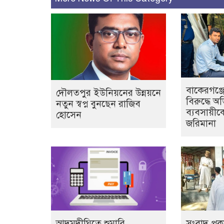
বাকেরগঞ্জে
দৌলতপুর ইউনিয়নের উন্নয়নে
বিরুদ্ধে অ
নতুন স্বপ্ন বুনছেন রাজিব
ব্যবসায়ীক
হোসেন
জরিমানা
আদমদীঘিতে শুমারি
সংবাদ প্র