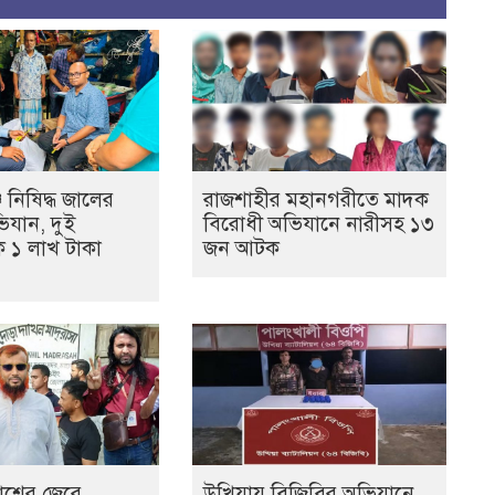
 নিষিদ্ধ জালের
রাজশাহীর মহানগরীতে মাদক
ভিযান, দুই
বিরোধী অভিযানে নারীসহ ১৩
ে ১ লাখ টাকা
জন আটক
কাশের জেরে
উখিয়ায় বিজিবির অভিযানে