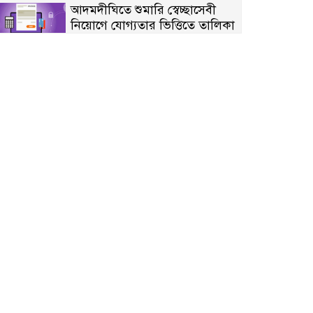
আদমদীঘিতে শুমারি স্বেচ্ছাসেবী
নিয়োগে যোগ্যতার ভিত্তিতে তালিকা
প্রকাশ; নির্বাচিতদের আ.লীগ ট্যাগে
প্রচারণা
সংবাদ প্রকাশের জেরে সাংবাদিককে
দেখে নেওয়ার হুমকি দিলেন দোড়া
মাদরাসার পরিচয় দেওয়া সভাপতি
উখিয়ায় বিজিবির অভিযানে ৪০
হাজার ইয়াবাসহ যুবক আটক
পোরশায় ৭ মাসে ১৯ জনের
অপমৃত্যু, শীর্ষে আত্মহত্যা
হিন্দু বৌদ্ধ খ্রিস্টান কল্যাণ ফ্রন্টের
নীলফামারী কমিটি নিয়ে প্রশ্ন,
প্রতিবাদে সদস্য সচিব
দরিয়ানগরে প্যারাসেইলিং দুর্ঘটনায়
পর্যটক নিহত: হত্যা মামলার প্রধান