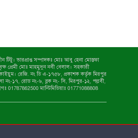
ন টিটু। ভারপ্রাপ্ত সম্পাদকঃ মোঃ আবু হেনা মোস্তফা
 বৃক্ষ প্রেমী মোঃ মাহমুদুন নবী বেলাল। সহকারী
কাইয়ুম। রেজি. নং ডি এ-১৭৫৮, প্রকাশক কর্তৃক মিরপুর
াসা নং-১৭, রোড নং-৬, ব্লক নং- সি, মিরপুর-১২, পল্লবী,
াগঃ 01787862500 মাল্টিমিডিয়াঃ 01771088808