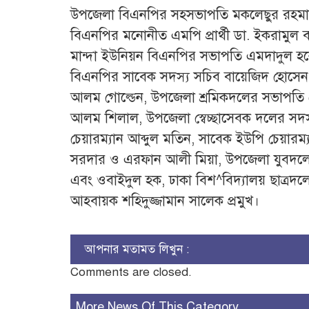
উপজেলা বিএনপির সহসভাপতি মকলেছুর রহমান ম
বিএনপির মনোনীত এমপি প্রার্থী ডা. ইকরামুল ব
মান্দা ইউনিয়ন বিএনপির সভাপতি এমদাদুল হকে
বিএনপির সাবেক সদস্য সচিব বায়েজিদ হোসেন
আলম গোল্ডেন, উপজেলা শ্রমিকদলের সভাপতি 
আলম শিলাল, উপজেলা স্বেচ্ছাসেবক দলের সদস
চেয়ারম্যান আব্দুল মতিন, সাবেক ইউপি চেয়ারম্য
সরদার ও এরফান আলী মিয়া, উপজেলা যুবদলের য
এবং ওবাইদুল হক, ঢাকা বিশ^বিদ্যালয় ছাত্রদলে
আহবায়ক শহিদুজ্জামান সালেক প্রমুখ।
আপনার মতামত লিখুন :
Comments are closed.
More News Of This Category