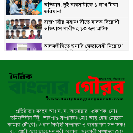
অভিযান, দুই ব্যবসায়ীকে ১ লাখ টাকা
জরিমানা
রাজশাহীর মহানগরীতে মাদক বিরোধী
অভিযানে নারীসহ ১৩ জন আটক
আদমদীঘিতে শুমারি স্বেচ্ছাসেবী নিয়োগে
যোগ্যতার ভিত্তিতে তালিকা প্রকাশ;
নির্বাচিতদের আ.লীগ ট্যাগে প্রচারণা
সংবাদ প্রকাশের জেরে সাংবাদিককে দেখে
নেওয়ার হুমকি দিলেন দোড়া মাদরাসার
পরিচয় দেওয়া সভাপতি
উখিয়ায় বিজিবির অভিযানে ৪০ হাজার
ইয়াবাসহ যুবক আটক
প্রতিষ্ঠাতাঃ মরহুম আঃ ম. ম. আনোয়ার। প্রকাশক: মোঃ
পোরশায় ৭ মাসে ১৯ জনের অপমৃত্যু,
তমিজউদ্দীন টিটু। ভারপ্রাপ্ত সম্পাদকঃ মোঃ আবু হেনা মোস্তফা
শীর্ষে আত্মহত্যা
কামাল চৌধুরী। প্রধান নির্বাহী সম্পাদক ও ব্যবস্থাপনা সম্পাদকঃ
বৃক্ষ প্রেমী মোঃ মাহমুদুন নবী বেলাল। সহকারী সম্পাদক মোঃ