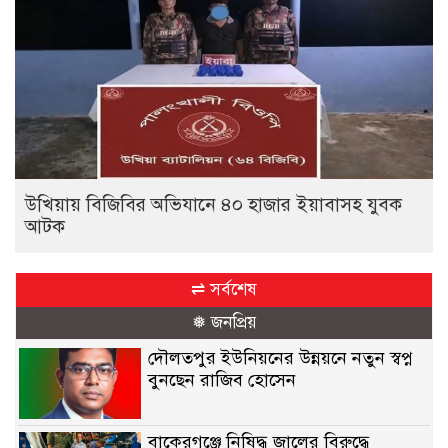
উখিয়ায় বিজিবির অভিযানে ৪০ হাজার ইয়াবাসহ যুবক
আটক
⇌ সর্বশেষ
❅ জনপ্রিয়
দৌলতপুর ইউনিয়নের উন্নয়নে নতুন স্বপ্ন
বুনছেন রাজিব হোসেন
বাকেরগঞ্জে নিষিদ্ধ জালের বিরুদ্ধে