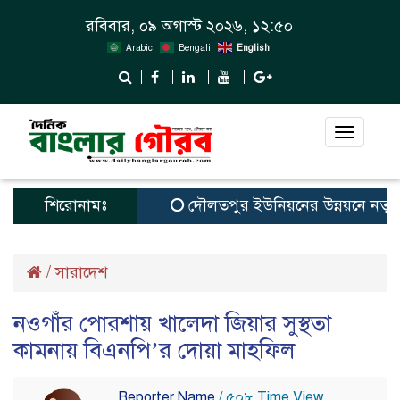
রবিবার, ০৯ অগাস্ট ২০২৬, ১২:৫০
Arabic
Bengali
English
Toggle
navigat
শিরোনামঃ
দৌলতপুর ইউনিয়নের উন্নয়নে নতুন স্বপ
/
সারাদেশ
নওগাঁর পোরশায় খালেদা জিয়ার সুস্থতা
কামনায় বিএনপি’র দোয়া মাহফিল
Reporter Name
/ ৫০৮ Time View