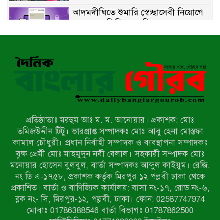
আদমদীঘিতে শুমারি স্বেচ্ছাসেবী নিয়োগে
যোগ্যতার ভিত্তিতে তালিকা প্রকাশ;
নির্বাচিতদের আ.লীগ ট্যাগে প্রচারণা
সংবাদ প্রকাশের জেরে সাংবাদিককে দেখে
নেওয়ার হুমকি দিলেন দোড়া মাদরাসার
পরিচয় দেওয়া সভাপতি
উখিয়ায় বিজিবির অভিযানে ৪০ হাজার
ইয়াবাসহ যুবক আটক
প্রতিষ্ঠাতাঃ মরহুম আঃ ম. ম. আনোয়ার। প্রকাশক: মোঃ
পোরশায় ৭ মাসে ১৯ জনের অপমৃত্যু,
তমিজউদ্দীন টিটু। ভারপ্রাপ্ত সম্পাদকঃ মোঃ আবু হেনা মোস্তফা
শীর্ষে আত্মহত্যা
কামাল চৌধুরী। প্রধান নির্বাহী সম্পাদক ও ব্যবস্থাপনা সম্পাদকঃ
বৃক্ষ প্রেমী মোঃ মাহমুদুন নবী বেলাল। সহকারী সম্পাদক মোঃ
মনোয়ার হোসেন বুলবুল, বার্তা সম্পাদকঃ আব্দুল কাইয়ুম। রেজি.
হিন্দু বৌদ্ধ খ্রিস্টান কল্যাণ ফ্রন্টের
নং ডি এ-১৭৫৮, প্রকাশক কর্তৃক মিরপুর ১২ পল্লবী ঢাকা থেকে
নীলফামারী কমিটি নিয়ে প্রশ্ন, প্রতিবাদে
প্রকাশিত। বার্তা ও বাণিজ্যিক কার্যালয়: বাসা নং-১৭, রোড নং-৬,
সদস্য সচিব
ব্লক নং- সি, মিরপুর-১২, পল্লবী, ঢাকা। ফোন: 02587747974
দরিয়ানগরে প্যারাসেইলিং দুর্ঘটনায় পর্যটক
মোবাঃ 01786388546 বার্তা বিভাগঃ 01787862500