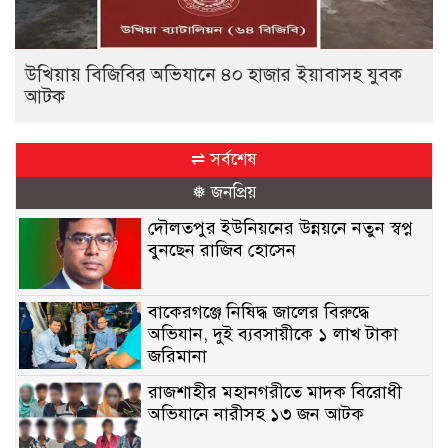
উখিয়ায় বিজিবির অভিযানে ৪০ হাজার ইয়াবাসহ যুবক
আটক
⇌ সর্বশেষ
❅ জনপ্রিয়
দৌলতপুর ইউনিয়নের উন্নয়নে নতুন স্বপ্ন
বুনছেন রাজিব হোসেন
বাকেরগঞ্জে নিষিদ্ধ জালের বিরুদ্ধে
অভিযান, দুই ব্যবসায়ীকে ১ লাখ টাকা
জরিমানা
রাজশাহীর মহানগরীতে মাদক বিরোধী
অভিযানে নারীসহ ১৩ জন আটক