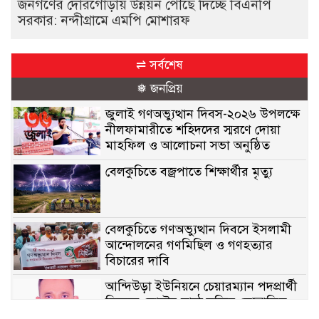
জনগণের দোরগোড়ায় উন্নয়ন পৌঁছে দিচ্ছে বিএনপি
সরকার: নন্দীগ্রামে এমপি মোশারফ
⇌ সর্বশেষ
❅ জনপ্রিয়
জুলাই গণঅভ্যুত্থান দিবস-২০২৬ উপলক্ষে
নীলফামারীতে শহিদদের স্মরণে দোয়া
মাহফিল ও আলোচনা সভা অনুষ্ঠিত
বেলকুচিতে বজ্রপাতে শিক্ষার্থীর মৃত্যু
বেলকুচিতে গণঅভ্যুত্থান দিবসে ইসলামী
আন্দোলনের গণমিছিল ও গণহত্যার
বিচারের দাবি
আন্দিউড়া ইউনিয়নে চেয়ারম্যান পদপ্রার্থী
হিসেবে ভোটের মাঠে সক্রিয় মোত্তাকিম
চৌধুরী