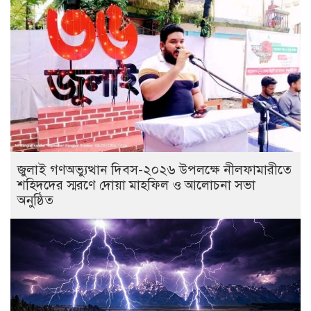
জুলাই গণঅভ্যুত্থান দিবস-২০২৬ উপলক্ষে নীলফামারীতে
শহিদদের স্মরণে দোয়া মাহফিল ও আলোচনা সভা
অনুষ্ঠিত