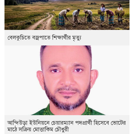
বেলকুচিতে বজ্রপাতে শিক্ষার্থীর মৃত্যু
আন্দিউড়া ইউনিয়নে চেয়ারম্যান পদপ্রার্থী হিসেবে ভোটের
মাঠে সক্রিয় মোত্তাকিম চৌধুরী