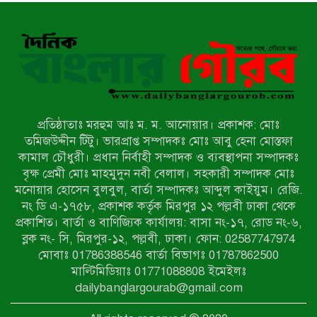
নন্দীগ্রামে বিএনপির বিশাল বিজয় র‍্যালী
নওগাঁয় সন্ত্রাসী হামলায় বিএনপি নেতা
গুরুতর জখম
প্রতিষ্ঠাতাঃ মরহুম আঃ ম. ম. আনোয়ার। প্রকাশক: মোঃ
টেকনাফের পাহাড়ে র‍্যাবের অভিযান:
তমিজউদ্দীন টিটু। ভারপ্রাপ্ত সম্পাদকঃ মোঃ আবু হেনা মোস্তফা
অপহৃত ৩ রোহিঙ্গা উদ্ধার, গ্রেপ্তার ১
কামাল চৌধুরী। প্রধান নির্বাহী সম্পাদক ও ব্যবস্থাপনা সম্পাদকঃ
বৃক্ষ প্রেমী মোঃ মাহমুদুন নবী বেলাল। সহকারী সম্পাদক মোঃ
মনোয়ার হোসেন বুলবুল, বার্তা সম্পাদকঃ আব্দুল কাইয়ুম। রেজি.
পোরশায় গণঅভ্যুত্থান দিবসে শহিদ ও
নং ডি এ-১৭৫৮, প্রকাশক কর্তৃক মিরপুর ১২ পল্লবী ঢাকা থেকে
জুলাই যোদ্ধাদের সংবর্ধনা
প্রকাশিত। বার্তা ও বাণিজ্যিক কার্যালয়: বাসা নং-১৭, রোড নং-৬,
ব্লক নং- সি, মিরপুর-১২, পল্লবী, ঢাকা। ফোন: 02587747974
৩৬ জুলাই মহামুক্তি দিবস: শ্রমজীবী
মোবাঃ 01786388546 বার্তা বিভাগঃ 01787862500
মানুষের অধিকার রক্ষায় সিরাজগঞ্জে শ্রমিক
মাল্টিমিডিয়াঃ 01771088808 ইমেইলঃ
অধিকার পরিষদের জোরালো অবস্থান
dailybanglargourab@gmail.com
বাকেরগঞ্জে ইমাম, মোয়াজ্জিন ও