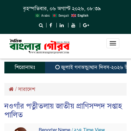
বৃহস্পতিবার, ০৬ অগাস্ট ২০২৬, ০৮:৩৯
Arabic
Bengali
English
Toggle
navigat
শিরোনামঃ
জুলাই গণঅভ্যুত্থান দিবস-২০২৬ উপলক্ষ
/
সারাদেশ
নওগাঁর পত্নীতলায় জাতীয় প্রাণিসম্পদ সপ্তাহ
পালিত
Reporter Name
/ ২১৪ Time View