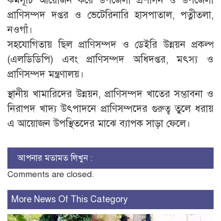
কর্মসূচি আয়োজন করে উপজেলা প্রশাসন ও উপজেলা
প্রাণিসম্পদ দপ্তর ও ভেটেরিনারি হাসপাতাল, পত্নীতলা,
নওগাঁ।
সহযোগিতায় ছিল প্রাণিসম্পদ ও ডেইরি উন্নয়ন প্রকল্প
(এলডিডিপি) এবং প্রাণিসম্পদ অধিদপ্তর, মৎস্য ও
প্রাণিসম্পদ মন্ত্রণালয়।
স্থানীয় খামারিদের উন্নয়ন, প্রাণিসম্পদ খাতের সম্ভাবনা ও
নিরাপদ খাদ্য উৎপাদনে প্রাণিসম্পদের গুরুত্ব তুলে ধরায়
এ আয়োজন উপস্থিতদের মাঝে ব্যাপক সাড়া ফেলে।
আপনার মতামত লিখুন :
Comments are closed.
More News Of This Category