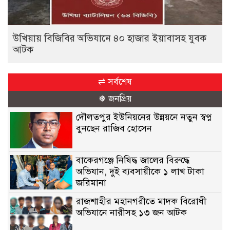
উখিয়ায় বিজিবির অভিযানে ৪০ হাজার ইয়াবাসহ যুবক
আটক
⇌ সর্বশেষ
❅ জনপ্রিয়
দৌলতপুর ইউনিয়নের উন্নয়নে নতুন স্বপ্ন
বুনছেন রাজিব হোসেন
বাকেরগঞ্জে নিষিদ্ধ জালের বিরুদ্ধে
অভিযান, দুই ব্যবসায়ীকে ১ লাখ টাকা
জরিমানা
রাজশাহীর মহানগরীতে মাদক বিরোধী
অভিযানে নারীসহ ১৩ জন আটক