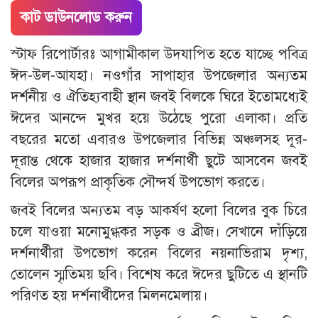
কাট ডাউনলোড করুন
স্টাফ রিপোর্টারঃ আগামীকাল উদযাপিত হতে যাচ্ছে পবিত্র
ঈদ-উল-আযহা। নওগাঁর সাপাহার উপজেলার অন্যতম
দর্শনীয় ও ঐতিহ্যবাহী স্থান জবই বিলকে ঘিরে ইতোমধ্যেই
ঈদের আনন্দে মুখর হয়ে উঠেছে পুরো এলাকা। প্রতি
বছরের মতো এবারও উপজেলার বিভিন্ন অঞ্চলসহ দূর-
দূরান্ত থেকে হাজার হাজার দর্শনার্থী ছুটে আসবেন জবই
বিলের অপরূপ প্রাকৃতিক সৌন্দর্য উপভোগ করতে।
জবই বিলের অন্যতম বড় আকর্ষণ হলো বিলের বুক চিরে
চলে যাওয়া মনোমুগ্ধকর সড়ক ও ব্রীজ। সেখানে দাঁড়িয়ে
দর্শনার্থীরা উপভোগ করেন বিলের নয়নাভিরাম দৃশ্য,
তোলেন স্মৃতিময় ছবি। বিশেষ করে ঈদের ছুটিতে এ স্থানটি
পরিণত হয় দর্শনার্থীদের মিলনমেলায়।