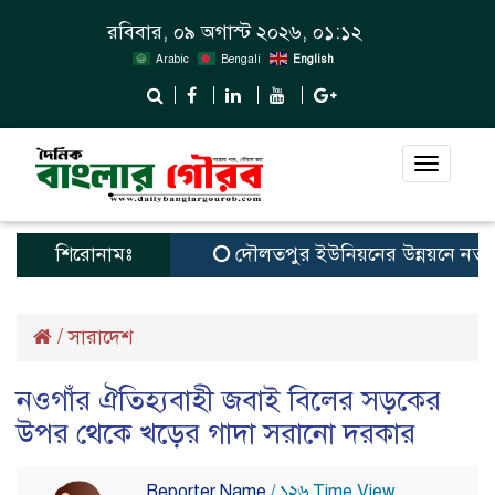
রবিবার, ০৯ অগাস্ট ২০২৬, ০১:১২
Arabic
Bengali
English
Toggle
navigat
শিরোনামঃ
দৌলতপুর ইউনিয়নের উন্নয়নে নতুন স্বপ
/
সারাদেশ
নওগাঁর ঐতিহ্যবাহী জবাই বিলের সড়কের
উপর থেকে খড়ের গাদা সরানো দরকার
Reporter Name
/ ১২৬ Time View