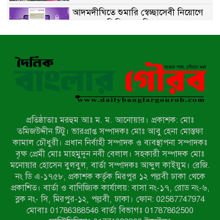
আদমদীঘিতে শুমারি স্বেচ্ছাসেবী নিয়োগে
যোগ্যতার ভিত্তিতে তালিকা প্রকাশ;
নির্বাচিতদের আ.লীগ ট্যাগে প্রচারণা
সংবাদ প্রকাশের জেরে সাংবাদিককে দেখে
নেওয়ার হুমকি দিলেন দোড়া মাদরাসার
পরিচয় দেওয়া সভাপতি
উখিয়ায় বিজিবির অভিযানে ৪০ হাজার
ইয়াবাসহ যুবক আটক
প্রতিষ্ঠাতাঃ মরহুম আঃ ম. ম. আনোয়ার। প্রকাশক: মোঃ
পোরশায় ৭ মাসে ১৯ জনের অপমৃত্যু,
তমিজউদ্দীন টিটু। ভারপ্রাপ্ত সম্পাদকঃ মোঃ আবু হেনা মোস্তফা
শীর্ষে আত্মহত্যা
কামাল চৌধুরী। প্রধান নির্বাহী সম্পাদক ও ব্যবস্থাপনা সম্পাদকঃ
বৃক্ষ প্রেমী মোঃ মাহমুদুন নবী বেলাল। সহকারী সম্পাদক মোঃ
মনোয়ার হোসেন বুলবুল, বার্তা সম্পাদকঃ আব্দুল কাইয়ুম। রেজি.
হিন্দু বৌদ্ধ খ্রিস্টান কল্যাণ ফ্রন্টের
নং ডি এ-১৭৫৮, প্রকাশক কর্তৃক মিরপুর ১২ পল্লবী ঢাকা থেকে
নীলফামারী কমিটি নিয়ে প্রশ্ন, প্রতিবাদে
প্রকাশিত। বার্তা ও বাণিজ্যিক কার্যালয়: বাসা নং-১৭, রোড নং-৬,
সদস্য সচিব
ব্লক নং- সি, মিরপুর-১২, পল্লবী, ঢাকা। ফোন: 02587747974
দরিয়ানগরে প্যারাসেইলিং দুর্ঘটনায় পর্যটক
মোবাঃ 01786388546 বার্তা বিভাগঃ 01787862500