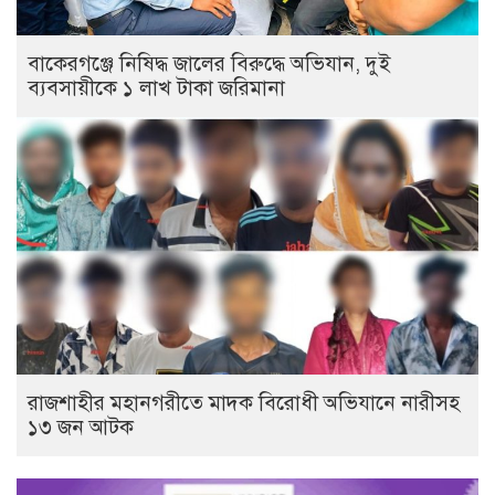
বাকেরগঞ্জে নিষিদ্ধ জালের বিরুদ্ধে অভিযান, দুই
ব্যবসায়ীকে ১ লাখ টাকা জরিমানা
রাজশাহীর মহানগরীতে মাদক বিরোধী অভিযানে নারীসহ
১৩ জন আটক