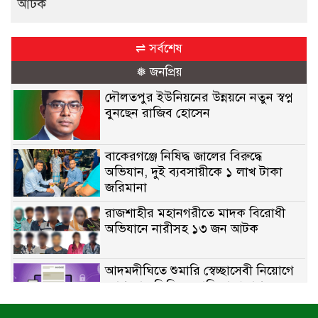
আটক
⇌ সর্বশেষ
❅ জনপ্রিয়
দৌলতপুর ইউনিয়নের উন্নয়নে নতুন স্বপ্ন
বুনছেন রাজিব হোসেন
বাকেরগঞ্জে নিষিদ্ধ জালের বিরুদ্ধে
অভিযান, দুই ব্যবসায়ীকে ১ লাখ টাকা
জরিমানা
রাজশাহীর মহানগরীতে মাদক বিরোধী
অভিযানে নারীসহ ১৩ জন আটক
আদমদীঘিতে শুমারি স্বেচ্ছাসেবী নিয়োগে
যোগ্যতার ভিত্তিতে তালিকা প্রকাশ;
নির্বাচিতদের আ.লীগ ট্যাগে প্রচারণা