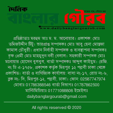
সংবাদ প্রকাশের জেরে সাংবাদিককে দেখে
নেওয়ার হুমকি দিলেন দোড়া মাদরাসার
পরিচয় দেওয়া সভাপতি
উখিয়ায় বিজিবির অভিযানে ৪০ হাজার
ইয়াবাসহ যুবক আটক
প্রতিষ্ঠাতাঃ মরহুম আঃ ম. ম. আনোয়ার। প্রকাশক: মোঃ
পোরশায় ৭ মাসে ১৯ জনের অপমৃত্যু,
তমিজউদ্দীন টিটু। ভারপ্রাপ্ত সম্পাদকঃ মোঃ আবু হেনা মোস্তফা
শীর্ষে আত্মহত্যা
কামাল চৌধুরী। প্রধান নির্বাহী সম্পাদক ও ব্যবস্থাপনা সম্পাদকঃ
বৃক্ষ প্রেমী মোঃ মাহমুদুন নবী বেলাল। সহকারী সম্পাদক মোঃ
মনোয়ার হোসেন বুলবুল, বার্তা সম্পাদকঃ আব্দুল কাইয়ুম। রেজি.
হিন্দু বৌদ্ধ খ্রিস্টান কল্যাণ ফ্রন্টের
নং ডি এ-১৭৫৮, প্রকাশক কর্তৃক মিরপুর ১২ পল্লবী ঢাকা থেকে
নীলফামারী কমিটি নিয়ে প্রশ্ন, প্রতিবাদে
প্রকাশিত। বার্তা ও বাণিজ্যিক কার্যালয়: বাসা নং-১৭, রোড নং-৬,
সদস্য সচিব
ব্লক নং- সি, মিরপুর-১২, পল্লবী, ঢাকা। ফোন: 02587747974
দরিয়ানগরে প্যারাসেইলিং দুর্ঘটনায় পর্যটক
মোবাঃ 01786388546 বার্তা বিভাগঃ 01787862500
নিহত: হত্যা মামলার প্রধান আসামি ঢাকায়
মাল্টিমিডিয়াঃ 01771088808 ইমেইলঃ
র‌্যাবের জালে
dailybanglargourab@gmail.com
আদাচাকী দক্ষিণপাড়া ফ্রেন্ডস ক্লাবের
All rights reserved © 2020
আয়োজনে ফুটবল টুর্নামেন্টের ফাইনাল