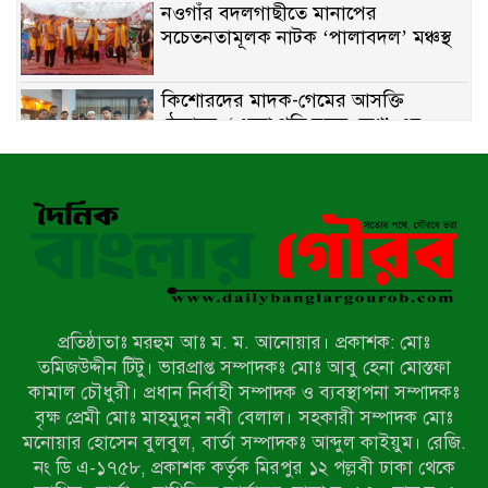
নওগাঁর বদলগাছীতে মানাপের
সচেতনতামূলক নাটক ‘পালাবদল’ মঞ্চস্থ
কিশোরদের মাদক-গেমের আসক্তি
ঠেকাতে, ‘এসো গড়ি নতুন দেশ’-এর
ফুটবল বিতরণ
রাজশাহীতে নগদ অর্থ ও হেরোইন-সহ
স্বামী-স্ত্রী আটক
নন্দীগ্রামে সরকারি খাস জমির রাস্তা দখল,
চলাচলে চরম দুর্ভোগ; ইউএনওর হস্তক্ষেপ
কামনা
প্রতিষ্ঠাতাঃ মরহুম আঃ ম. ম. আনোয়ার। প্রকাশক: মোঃ
নাটোরের পাটুলে পানিতে ডুবে নন্দীগ্রামের
তমিজউদ্দীন টিটু। ভারপ্রাপ্ত সম্পাদকঃ মোঃ আবু হেনা মোস্তফা
স্কুলছাত্রের মর্মান্তিক মৃত্যু
কামাল চৌধুরী। প্রধান নির্বাহী সম্পাদক ও ব্যবস্থাপনা সম্পাদকঃ
বৃক্ষ প্রেমী মোঃ মাহমুদুন নবী বেলাল। সহকারী সম্পাদক মোঃ
মনোয়ার হোসেন বুলবুল, বার্তা সম্পাদকঃ আব্দুল কাইয়ুম। রেজি.
সেনাবাহিনীর চাকরি হারিয়ে ভুয়া ডিবি
নং ডি এ-১৭৫৮, প্রকাশক কর্তৃক মিরপুর ১২ পল্লবী ঢাকা থেকে
পুলিশ পরিচয়ে চাঁদাবাজি, গণপিটুনির পর