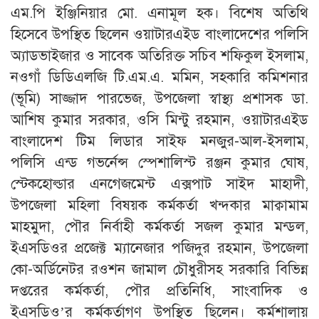
এম.পি ইঞ্জিনিয়ার মো. এনামূল হক। বিশেষ অতিথি
হিসেবে উপস্থিত ছিলেন ওয়াটারএইড বাংলাদেশের পলিসি
অ্যাডভাইজার ও সাবেক অতিরিক্ত সচিব শফিকুল ইসলাম,
নওগাঁ ডিডিএলজি টি.এম.এ. মমিন, সহকারি কমিশনার
(ভূমি) সাজ্জাদ পারভেজ, উপজেলা স্বাস্থ্য প্রশাসক ডা.
আশিষ কুমার সরকার, ওসি মিন্টু রহমান, ওয়াটারএইড
বাংলাদেশ টিম লিডার সাইফ মনজুর-আল-ইসলাম,
পলিসি এন্ড গভর্নেন্স স্পেশালিস্ট রঞ্জন কুমার ঘোষ,
স্টেকহোল্ডার এনগেজমেন্ট এক্সপাট সাইদ মাহাদী,
উপজেলা মহিলা বিষয়ক কর্মকর্তা খন্দকার মাক্বামাম
মাহমুদা, পৌর নির্বাহী কর্মকর্তা সজল কুমার মন্ডল,
ইএসডিওর প্রজেক্ট ম্যানেজার পজিদুর রহমান, উপজেলা
কো-অর্ডিনেটর রওশন জামাল চৌধুরীসহ সরকারি বিভিন্ন
দপ্তরের কর্মকর্তা, পৌর প্রতিনিধি, সাংবাদিক ও
ইএসডিও’র কর্মকর্তাগণ উপস্থিত ছিলেন। কর্মশালায়