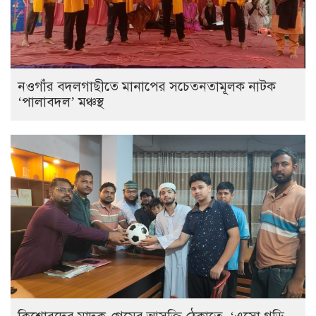
নওগাঁর বদলগাছীতে মানাপের সচেতনতামূলক নাটক
‘পালাবদল’ মঞ্চস্থ