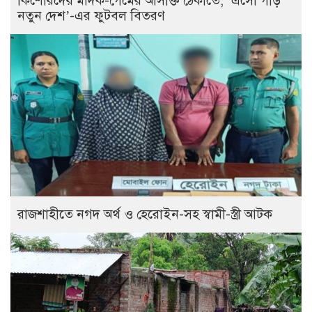
কিশোরদের মাদক-গেমের আসক্তি ঠেকাতে, ‘এসো গড়ি
নতুন দেশ’-এর ফুটবল বিতরণ
রাজশাহীতে নগদ অর্থ ও হেরোইন-সহ স্বামী-স্ত্রী আটক