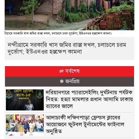
নন্দীগ্রামে সরকারি খাস জমির রাস্তা দখল, চলাচলে চরম
দুর্ভোগ; ইউএনওর হস্তক্ষেপ কামনা
⇌ সর্বশেষ
❅ জনপ্রিয়
দরিয়ানগরে প্যারাসেইলিং দুর্ঘটনায় পর্যটক
নিহত: হত্যা মামলার প্রধান আসামি ঢাকায়
র‌্যাবের জালে
আদাচাকী দক্ষিণপাড়া ফ্রেন্ডস ক্লাবের
আয়োজনে ফুটবল টুর্নামেন্টের ফাইনাল
অনুষ্ঠিত