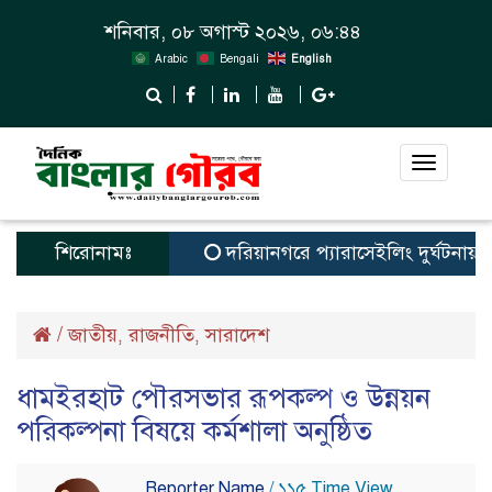
শনিবার, ০৮ অগাস্ট ২০২৬, ০৬:৪৪
Arabic
Bengali
English
Toggle
navigat
শিরোনামঃ
দরিয়ানগরে প্যারাসেইলিং দুর্ঘটনায় পর্যট
/
জাতীয়
রাজনীতি
সারাদেশ
,
,
ধামইরহাট পৌরসভার রূপকল্প ও উন্নয়ন
পরিকল্পনা বিষয়ে কর্মশালা অনুষ্ঠিত
Reporter Name
/ ১১৫ Time View