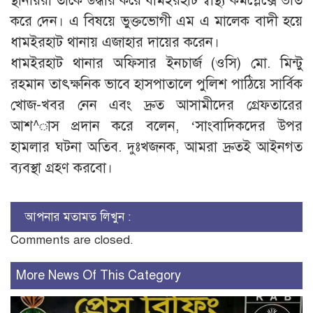
স্থানীয়রা তাকে উদ্ধার করে ধামইরহাট স্বাস্থ্য কমপ্লেক্সে ভর্তি
করে দেন। এ বিষয়ে ভুক্তভোগী এম এ মালেক বাদী হয়ে
ধামইরহাট থানায় এজাহার দায়ের করেন।
ধামইরহাট থানার অফিসার ইনচার্জ (ওসি) মো. মিন্টু
রহমান তাৎক্ষনিক ভাবে হাসপাতালে পুলিশ পাঠিয়ে সার্বিক
খোজ-খবর নেন এবং দ্রুত আসামীদের গ্রেফতারের
আশ^াস প্রদান করে বলেন, ‘সাংবাদিকদের উপর
হামলার ঘটনা অতিব. দুঃখজনক, আমরা দ্রুতই আইনগত
ব্যবস্থা গ্রহণ করবো।
আপনার মতামত লিখুন :
Comments are closed.
More News Of This Category