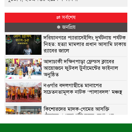
⇌ সর্বশেষ
❅ জনপ্রিয়
দরিয়ানগরে প্যারাসেইলিং দুর্ঘটনায় পর্যটক
নিহত: হত্যা মামলার প্রধান আসামি ঢাকায়
র‌্যাবের জালে
আদাচাকী দক্ষিণপাড়া ফ্রেন্ডস ক্লাবের
আয়োজনে ফুটবল টুর্নামেন্টের ফাইনাল
অনুষ্ঠিত
নওগাঁর বদলগাছীতে মানাপের
সচেতনতামূলক নাটক ‘পালাবদল’ মঞ্চস্থ
কিশোরদের মাদক-গেমের আসক্তি
ঠেকাতে, ‘এসো গড়ি নতুন দেশ’-এর
ফুটবল বিতরণ