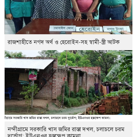
রাজশাহীতে নগদ অর্থ ও হেরোইন-সহ স্বামী-স্ত্রী আটক
নন্দীগ্রামে সরকারি খাস জমির রাস্তা দখল, চলাচলে চরম
দুর্ভোগ; ইউএনওর হস্তক্ষেপ কামনা