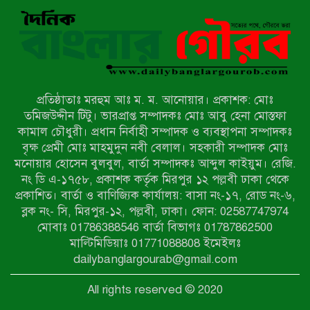
রাজশাহীতে নগদ অর্থ ও হেরোইন-সহ
স্বামী-স্ত্রী আটক
নন্দীগ্রামে সরকারি খাস জমির রাস্তা দখল,
চলাচলে চরম দুর্ভোগ; ইউএনওর হস্তক্ষেপ
কামনা
প্রতিষ্ঠাতাঃ মরহুম আঃ ম. ম. আনোয়ার। প্রকাশক: মোঃ
নাটোরের পাটুলে পানিতে ডুবে নন্দীগ্রামের
তমিজউদ্দীন টিটু। ভারপ্রাপ্ত সম্পাদকঃ মোঃ আবু হেনা মোস্তফা
স্কুলছাত্রের মর্মান্তিক মৃত্যু
কামাল চৌধুরী। প্রধান নির্বাহী সম্পাদক ও ব্যবস্থাপনা সম্পাদকঃ
বৃক্ষ প্রেমী মোঃ মাহমুদুন নবী বেলাল। সহকারী সম্পাদক মোঃ
মনোয়ার হোসেন বুলবুল, বার্তা সম্পাদকঃ আব্দুল কাইয়ুম। রেজি.
সেনাবাহিনীর চাকরি হারিয়ে ভুয়া ডিবি
নং ডি এ-১৭৫৮, প্রকাশক কর্তৃক মিরপুর ১২ পল্লবী ঢাকা থেকে
পুলিশ পরিচয়ে চাঁদাবাজি, গণপিটুনির পর
প্রকাশিত। বার্তা ও বাণিজ্যিক কার্যালয়: বাসা নং-১৭, রোড নং-৬,
কারাগারে প্রতারক।
ব্লক নং- সি, মিরপুর-১২, পল্লবী, ঢাকা। ফোন: 02587747974
বাঘার সাহিন সরকারের তিন ক্যাটাগরিতে
মোবাঃ 01786388546 বার্তা বিভাগঃ 01787862500
প্রথম স্থান অর্জন; সংস্কৃতি অঙ্গনেও রয়েছে
মাল্টিমিডিয়াঃ 01771088808 ইমেইলঃ
তাঁর বহুমুখী প্রতিভা!
dailybanglargourab@gmail.com
আওয়ামী সন্ত্রাসীদের দ্রুত গ্রেফতার ও
All rights reserved © 2020
বিচারের দাবিতে নীলফামারীতে বিক্ষোভ ও