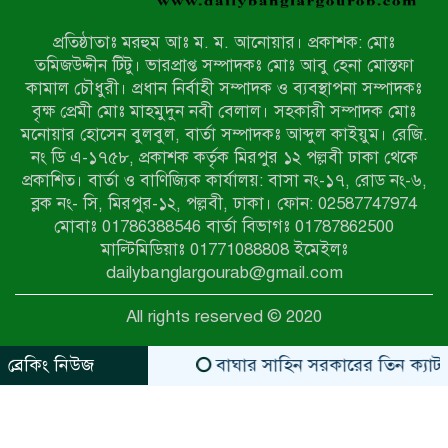
উখিয়ার এক যুবকের পা বিচ্ছিন্ন
প্রতিষ্ঠাতাঃ মরহুম আঃ ম. ম. আনোয়ার। প্রকাশক: মোঃ
৭ম শ্রেণি পড়ুয়া কন্যাকে উত্ত্যক্ত করার
তমিজউদ্দীন টিটু। ভারপ্রাপ্ত সম্পাদকঃ মোঃ আবু হেনা মোস্তফা
প্রতিবাদ করায় পিতাকে কু*পি*য়ে
কামাল চৌধুরী। প্রধান নির্বাহী সম্পাদক ও ব্যবস্থাপনা সম্পাদকঃ
জ*খ*ম…!!
বৃক্ষ প্রেমী মোঃ মাহমুদুন নবী বেলাল। সহকারী সম্পাদক মোঃ
মনোয়ার হোসেন বুলবুল, বার্তা সম্পাদকঃ আব্দুল কাইয়ুম। রেজি.
জুলাই গণঅভ্যুত্থান দিবস-২০২৬ উপলক্ষে
নং ডি এ-১৭৫৮, প্রকাশক কর্তৃক মিরপুর ১২ পল্লবী ঢাকা থেকে
নীলফামারীতে শহিদদের স্মরণে দোয়া
প্রকাশিত। বার্তা ও বাণিজ্যিক কার্যালয়: বাসা নং-১৭, রোড নং-৬,
মাহফিল ও আলোচনা সভা অনুষ্ঠিত
ব্লক নং- সি, মিরপুর-১২, পল্লবী, ঢাকা। ফোন: 02587747974
বেলকুচিতে বজ্রপাতে শিক্ষার্থীর মৃত্যু
মোবাঃ 01786388546 বার্তা বিভাগঃ 01787862500
মাল্টিমিডিয়াঃ 01771088808 ইমেইলঃ
dailybanglargourab@gmail.com
বেলকুচিতে গণঅভ্যুত্থান দিবসে ইসলামী
All rights reserved © 2020
আন্দোলনের গণমিছিল ও গণহত্যার
বিচারের দাবি
ব্রেকিং নিউজ
বাঘার সাহিন সরকারের তিন ক্যাটাগরিতে প
zahidit.com