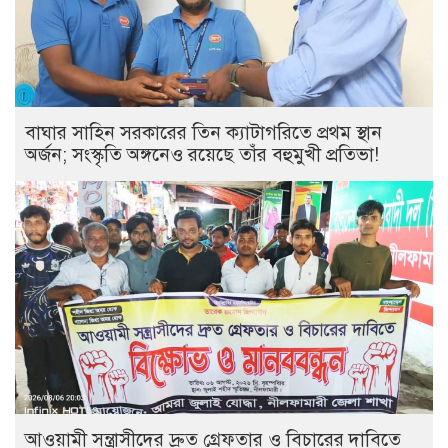
বাঘার সাহিন সরকারের তিন ক্যাটাগরিতে প্রথম স্থান
অর্জন; সংস্কৃতি অঙ্গনেও রয়েছে তাঁর বহুমুখী প্রতিভা!
আওয়ামী সন্ত্রাসীদের দ্রুত গ্রেফতার ও বিচারের দাবিতে