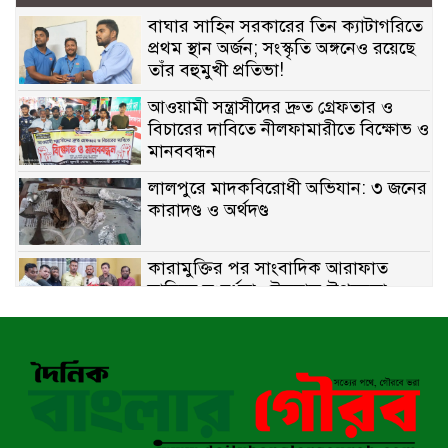
বাঘার সাহিন সরকারের তিন ক্যাটাগরিতে
প্রথম স্থান অর্জন; সংস্কৃতি অঙ্গনেও রয়েছে
তাঁর বহুমুখী প্রতিভা!
আওয়ামী সন্ত্রাসীদের দ্রুত গ্রেফতার ও
বিচারের দাবিতে নীলফামারীতে বিক্ষোভ ও
মানববন্ধন
লালপুরে মাদকবিরোধী অভিযান: ৩ জনের
কারাদণ্ড ও অর্থদণ্ড
কারামুক্তির পর সাংবাদিক আরাফাত
সানিকে সংবর্ধনা, টেকনাফ উপজেলা
প্রেসক্লাবের ফুলেল শুভেচ্ছা
বাকেরগঞ্জে সাজাপ্রাপ্ত আসামি গ্রেপ্তার
মিয়ানমারের সীমান্তে স্থলমাইন বিস্ফোরণ: