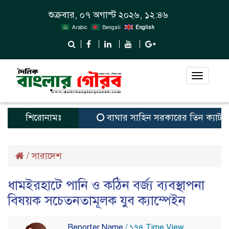
শুক্রবার, ০৭ অগাস্ট ২০২৬, ১২:৪৬
Arabic
Bengali
English
Toggle
navigat
শিরোনামঃ
বাঘার সাহিন সরকারের তিন ক্যাটাগরিতে প্র
/
সারাদেশ
ধামইরহাটে পানি ও কঠিন বর্জ্য ব্যবস্থাপনা
বিষয়ক সচেতনতামূলক যুব ক্যাম্পেইন
Reporter Name
/ ১৭৪ Time View