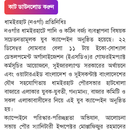
কাট ডাউনলোড করুন
ধামইরহাট (নওগাঁ) প্রতিনিধিঃ
নওগাঁর ধামইরহাটে পানি ও কঠিন বর্জ্য ব্যবস্থাপনা বিষয়ক
সচেতনতামূলক যুব ক্যাম্পেইন অনুষ্ঠিত হয়েছে। ২২
ডিসেম্বর সোমবার বেলা ১১ টায় ইকো-সোশ্যাল
ডেভলপমেন্ট অর্গানাইজেশন (ইএসডিও)র গোফরইমপ্যাক্ট
কর্মসূচির আয়োজনে, সুইজারল্যান্ড সরকারের অর্থায়নে
এবং ওয়াটারএইড বাংলাদেশ ও সুইসকন্টাক্ট বাংলাদেশের
যৌথ সহযোগিতায় ধামইরহাট পৌরসভার হাটখোলা
বাজারে এলাকার যুবক-যুবতী, গন্যমান্য, বাজার কমিটি ও
সকল এলাকাবাসীদের নিয়ে এই যুব ক্যাম্পেইন অনুষ্ঠিত
হয়।
ক্যাম্পেইনে পরিস্কার-পরিচ্ছন্নতা অভিযান, আলোচনা
সভায় পৌর স্যানিটারী ইন্সপেক্টর মোস্তাফিজুর রহমানের