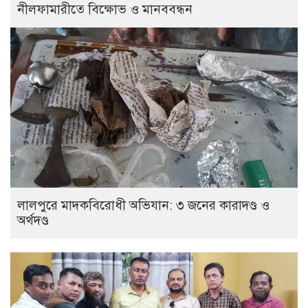
নীলফামারীতে বিক্ষোভ ও মানববন্ধন
লালপুরে মাদকবিরোধী অভিযান: ৩ জনের কারাদণ্ড ও
অর্থদণ্ড