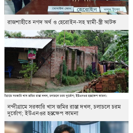
রাজশাহীতে নগদ অর্থ ও হেরোইন-সহ স্বামী-স্ত্রী আটক
নন্দীগ্রামে সরকারি খাস জমির রাস্তা দখল, চলাচলে চরম
দুর্ভোগ; ইউএনওর হস্তক্ষেপ কামনা