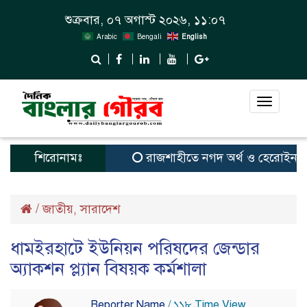
শুক্রবার, ০৭ অগাস্ট ২০২৬, ১১:০৭
Arabic
Bengali
English
Toggle
navigat
শিরোনামঃ
রাজশাহীতে নগদ অর্থ ও হেরোইন-সহ স্বাম
/
জাতীয়
সারাদেশ
,
ধামইরহাটে ইউনিয়ন পরিষদের জেন্ডার
অ্যাকশন প্ল্যান বিষয়ক কর্মশালা
Reporter Name
/ ১১৮ Time View