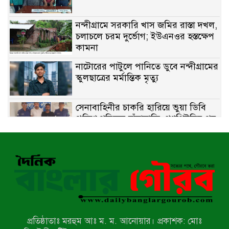
নন্দীগ্রামে সরকারি খাস জমির রাস্তা দখল,
চলাচলে চরম দুর্ভোগ; ইউএনওর হস্তক্ষেপ
কামনা
নাটোরের পাটুলে পানিতে ডুবে নন্দীগ্রামের
স্কুলছাত্রের মর্মান্তিক মৃত্যু
সেনাবাহিনীর চাকরি হারিয়ে ভুয়া ডিবি
পুলিশ পরিচয়ে চাঁদাবাজি, গণপিটুনির পর
কারাগারে প্রতারক।
বাঘার সাহিন সরকারের তিন ক্যাটাগরিতে
প্রথম স্থান অর্জন; সংস্কৃতি অঙ্গনেও রয়েছে
তাঁর বহুমুখী প্রতিভা!
আওয়ামী সন্ত্রাসীদের দ্রুত গ্রেফতার ও
বিচারের দাবিতে নীলফামারীতে বিক্ষোভ ও
মানববন্ধন
প্রতিষ্ঠাতাঃ মরহুম আঃ ম. ম. আনোয়ার। প্রকাশক: মোঃ